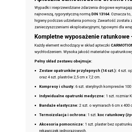
Wypadki i nieprzewidziane zdarzenia drogowe wymagają 
najnowszą, rygorystyczną normą
DIN 13164
. Oznacza to
higieny podczas udzielania pomocy. Zawartość została z
zanieczyszczeniami eksploatacyjnymi, typowymi dla wnę
Kompletne wyposażenie ratunkowe 
Każdy element wchodzący w skład apteczki
CARMOTIO
wychłodzeniem. Wysoka jakość materiałów opatrunkowy
Pełny skład zestawu obejmuje:
Zestaw opatrunków przylepnych (14 szt.):
4 szt. o
oraz 4 szt. plastrów 2,5 cm x 7,2 cm.
Kompresy i chusty:
6 szt. sterylnych kompresów 100 
Indywidualne opatrunki medyczne:
1 szt. rozmiar K
Bandaże elastyczne:
2 szt. o wymiarach 6 cm x 400 
Termoizolacja i ochrona:
1 szt.
koc ratunkowy (ży
Akcesoria pomocnicze:
1 szt. plaster bez opatrunku
rękawiczek jednorazowych.