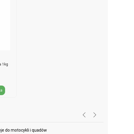
a 1kg
ka
eje do motocykli i quadów