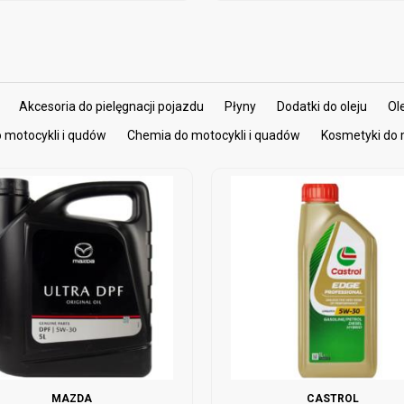
Akcesoria do pielęgnacji pojazdu
Płyny
Dodatki do oleju
Ol
do motocykli i qudów
Chemia do motocykli i quadów
Kosmetyki do 
MAZDA
CASTROL