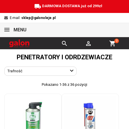
local_shipping
DARMOWA DOSTAWA już od 299zł
E-mail:
sklep@galonoleje.pl
MENU
0


shopping_cart
PENETRATORY I ODRDZEWIACZE

Trafność
Pokazano 1-36 z 36 pozycji