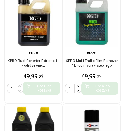
XPRO
XPRO
XPRO Rust Conerter Extreme 1L
XPRO Multi Traffic Film Remover
- odrdzewiacz
1L - do mycia wstępnego
Cena
Cena
49,99 zł
49,99 zł


Dodaj do
Dodaj do
koszyka
koszyka