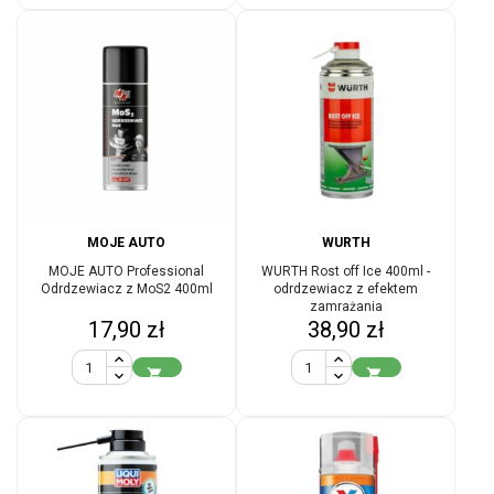
MOJE AUTO
WURTH
MOJE AUTO Professional
WURTH Rost off Ice 400ml -
Odrdzewiacz z MoS2 400ml
odrdzewiacz z efektem
zamrażania
Cena
Cena
17,90 zł
38,90 zł

