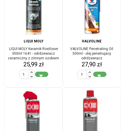
LIQUI MOLY
VALVOLINE
LIQUI MOLY Keramik Rostloser
VALVOLINE Penetrating Oil
300ml 1641 - odrdzewiacz
500ml - olej penetrujacy
ceramiczny z zimnym szokiem
odrdzewiacz
Cena
Cena
25,99 zł
27,90 zł

