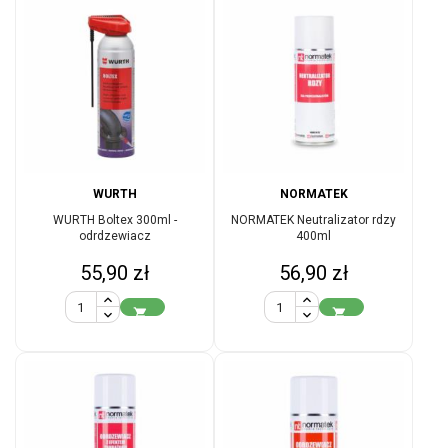
WURTH
NORMATEK
WURTH Boltex 300ml -
NORMATEK Neutralizator rdzy
odrdzewiacz
400ml
Cena
Cena
55,90 zł
56,90 zł

