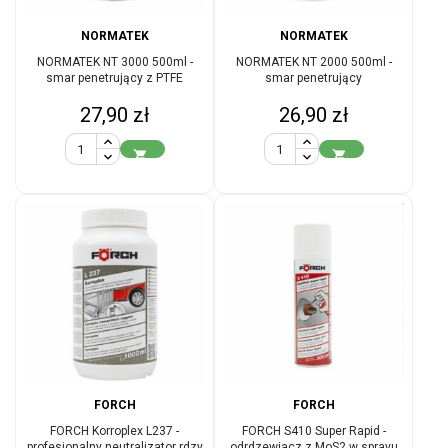
NORMATEK
NORMATEK
NORMATEK NT 3000 500ml -
NORMATEK NT 2000 500ml -
smar penetrujący z PTFE
smar penetrujący
Cena
Cena
27,90 zł
26,90 zł


FORCH
FORCH
FORCH Korroplex L237 -
FORCH S410 Super Rapid -
profesjonalny neutralizator rdzy
odrdzewiacz z MoS2 w sprayu