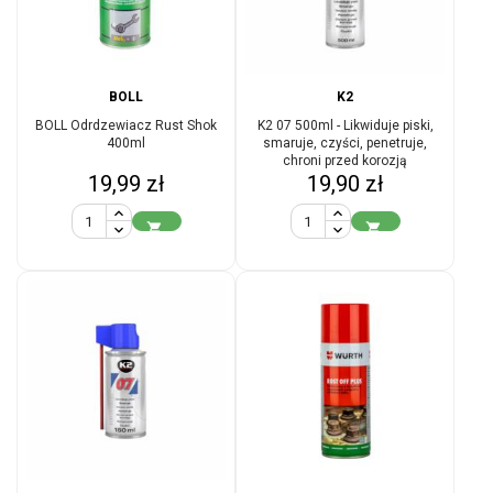
BOLL
K2
BOLL Odrdzewiacz Rust Shok
K2 07 500ml - Likwiduje piski,
400ml
smaruje, czyści, penetruje,
chroni przed korozją
Cena
Cena
19,99 zł
19,90 zł

