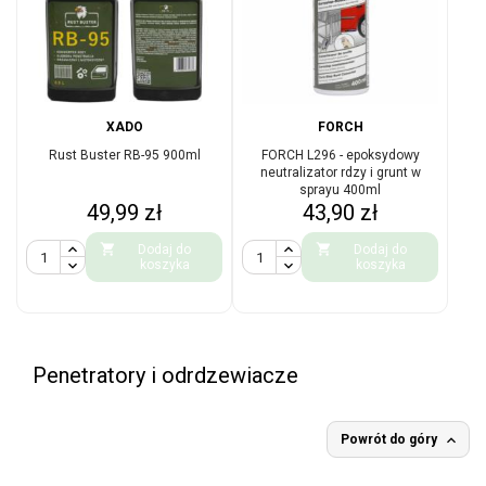
XADO
FORCH
Rust Buster RB-95 900ml
FORCH L296 - epoksydowy
neutralizator rdzy i grunt w
sprayu 400ml
Cena
Cena
49,99 zł
43,90 zł


Dodaj do
Dodaj do
koszyka
koszyka
Penetratory i odrdzewiacze

Powrót do góry