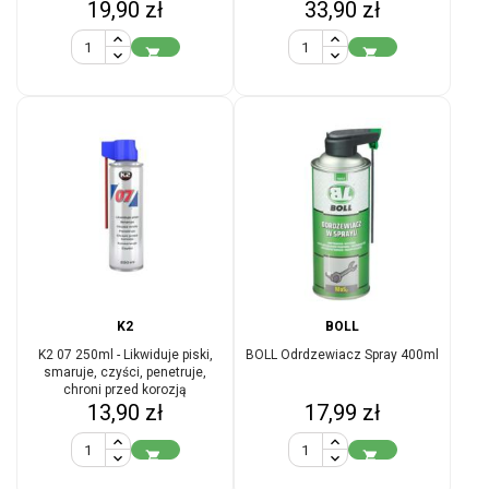
Cena
Cena
19,90 zł
33,90 zł


K2
BOLL
K2 07 250ml - Likwiduje piski,
BOLL Odrdzewiacz Spray 400ml
smaruje, czyści, penetruje,
chroni przed korozją
Cena
Cena
13,90 zł
17,99 zł

