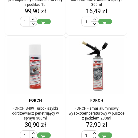
i podkład 1L
300ml
Cena
Cena
99,90 zł
16,49 zł


FORCH
FORCH
FORCH S409 Turbo - szybki
FORCH - smar aluminiowy
odrdzewiacz penetrujący w
wysokotemperaturowy w puszce
sprayu 300ml
z pędzlem 200ml
Cena
Cena
30,90 zł
72,90 zł

