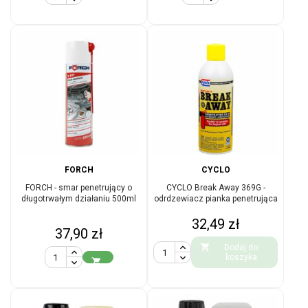
FORCH
CYCLO
FORCH - smar penetrujący o
CYCLO Break Away 369G -
długotrwałym działaniu 500ml
odrdzewiacz pianka penetrująca
Cena
32,49 zł
Cena
37,90 zł

Dodaj do
koszyka
