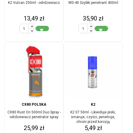
K2 Vulcan 250ml - odrdzewiacz
WD-40 Szybki penetrant 400ml
Cena
Cena
13,49 zł
35,90 zł


CX80 POLSKA
K2
CX80 Rust On 500ml Duo Spray -
K2 07 50ml - Likwiduje piski,
odrdzewiacz penetrator spray
smaruje, czyści, penetruje,
chroni przed korozją
Cena
Cena
25,99 zł
5,49 zł