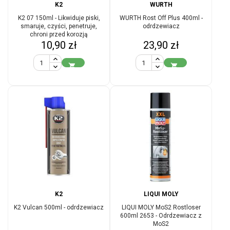
K2
WURTH
K2 07 150ml - Likwiduje piski,
WURTH Rost Off Plus 400ml -
smaruje, czyści, penetruje,
odrdzewiacz
chroni przed korozją
Cena
Cena
10,90 zł
23,90 zł


K2
LIQUI MOLY
K2 Vulcan 500ml - odrdzewiacz
LIQUI MOLY MoS2 Rostloser
600ml 2653 - Odrdzewiacz z
MoS2