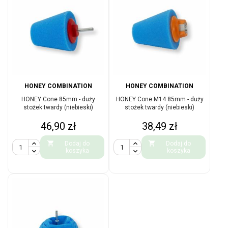
HONEY COMBINATION
HONEY COMBINATION
HONEY Cone 85mm - duży
HONEY Cone M14 85mm - duży
stożek twardy (niebieski)
stożek twardy (niebieski)
Cena
Cena
46,90 zł
38,49 zł


Dodaj do
Dodaj do
koszyka
koszyka