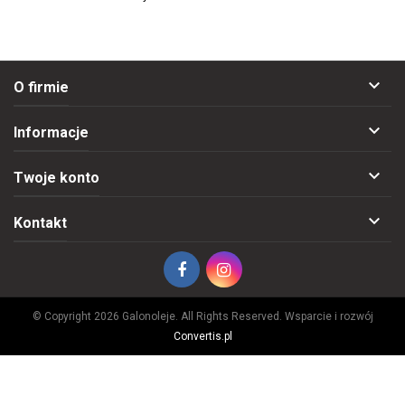

O firmie

Informacje

Twoje konto

Kontakt
© Copyright 2026 Galonoleje. All Rights Reserved. Wsparcie i rozwój
Convertis.pl