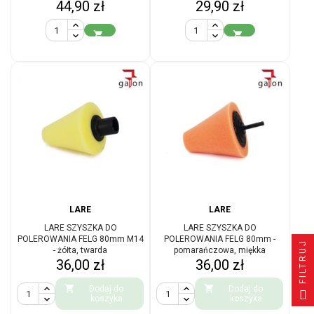
Cena
Cena
44,90 zł
29,90 zł


LARE
LARE
LARE SZYSZKA DO
LARE SZYSZKA DO
POLEROWANIA FELG 80mm M14
POLEROWANIA FELG 80mm -
FILTRUJ
- żółta, twarda
pomarańczowa, miękka
Cena
Cena
36,00 zł
36,00 zł


Dodaj do
Dodaj do
koszyka
koszyka