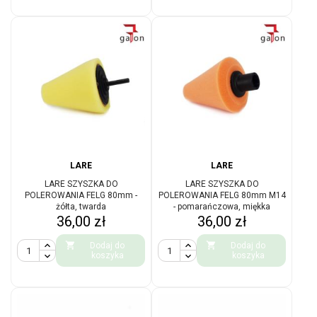
LARE
LARE
LARE SZYSZKA DO
LARE SZYSZKA DO
POLEROWANIA FELG 80mm -
POLEROWANIA FELG 80mm M14
żółta, twarda
- pomarańczowa, miękka
Cena
Cena
36,00 zł
36,00 zł


Dodaj do
Dodaj do
koszyka
koszyka