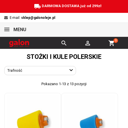
local_shipping
DARMOWA DOSTAWA już od 299zł
E-mail:
sklep@galonoleje.pl
MENU
0


shopping_cart
STOŻKI I KULE POLERSKIE

Trafność
Pokazano 1-13 z 13 pozycji