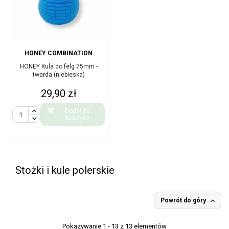
HONEY COMBINATION
HONEY Kula do felg 75mm -
twarda (niebieska)
Cena
29,90 zł

Dodaj do
koszyka
Stożki i kule polerskie

Powrót do góry
Pokazywanie 1 - 13 z 13 elementów