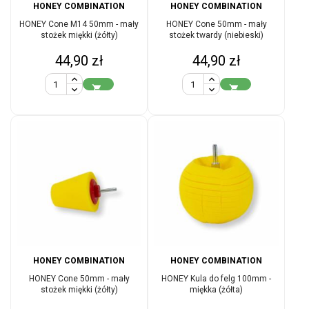
HONEY COMBINATION
HONEY COMBINATION
HONEY Cone M14 50mm - mały
HONEY Cone 50mm - mały
stożek miękki (żółty)
stożek twardy (niebieski)
Cena
Cena
44,90 zł
44,90 zł


HONEY COMBINATION
HONEY COMBINATION
HONEY Cone 50mm - mały
HONEY Kula do felg 100mm -
stożek miękki (żółty)
miękka (żółta)