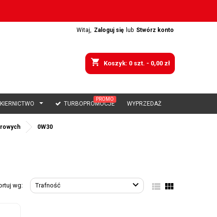
Witaj,
Zaloguj się
lub
Stwórz konto
shopping_cart
Koszyk:
0
szt. - 0,00 zł
PROMO
AKIERNICTWO
TURBOPROMOCJE
WYPRZEDAŻ
żarowych
0W30



ortuj wg:
Trafność