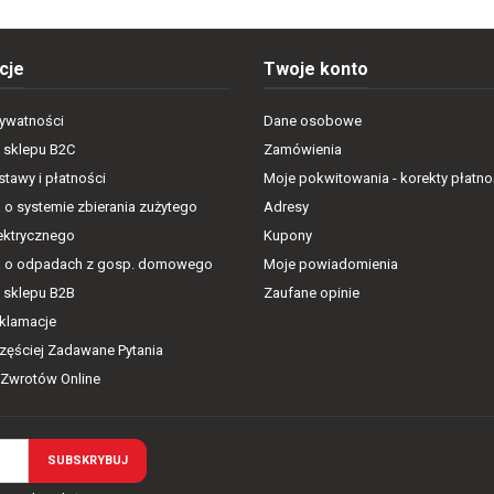
cje
Twoje konto
rywatności
Dane osobowe
 sklepu B2C
Zamówienia
tawy i płatności
Moje pokwitowania - korekty płatno
 o systemie zbierania zużytego
Adresy
lektrycznego
Kupony
a o odpadach z gosp. domowego
Moje powiadomienia
 sklepu B2B
Zaufane opinie
eklamacje
częściej Zadawane Pytania
 Zwrotów Online