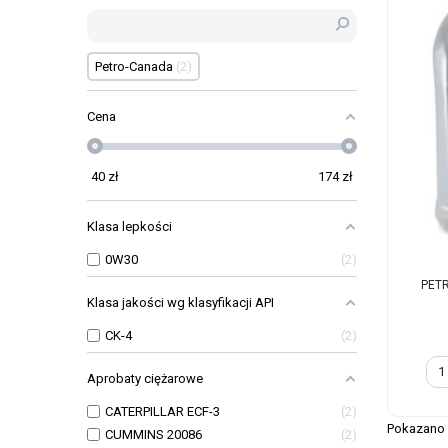
Petro-Canada
2
Cena
40
zł
174
zł
Klasa lepkości
0W30
2
PETR
Klasa jakości wg klasyfikacji API
CK-4
2
Aprobaty ciężarowe
CATERPILLAR ECF-3
2
Pokazano 1
CUMMINS 20086
2