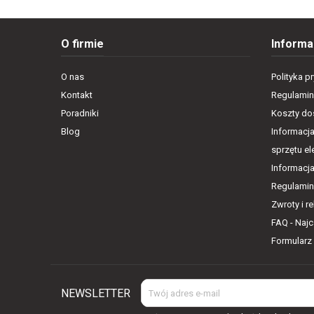
O firmie
Informa
O nas
Polityka p
Kontakt
Regulamin
Poradniki
Koszty dos
Blog
Informacja
sprzętu e
Informacj
Regulamin
Zwroty i r
FAQ - Naj
Formularz
NEWSLETTER