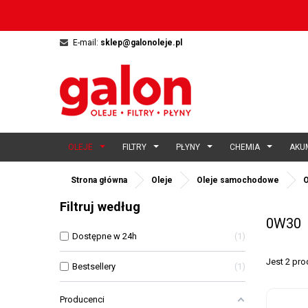
E-mail:
sklep@galonoleje.pl
OLEJE
FILTRY
PŁYNY
CHEMIA
AKU
Strona główna
Oleje
Oleje samochodowe
O
Filtruj według
0W30
Dostępne w 24h
1
Jest 2 pr
Bestsellery
1
Producenci