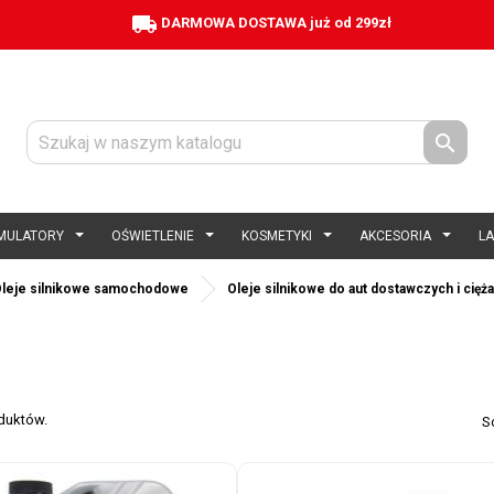
local_shipping
DARMOWA DOSTAWA już od 299zł

MULATORY
OŚWIETLENIE
KOSMETYKI
AKCESORIA
L
leje silnikowe samochodowe
Oleje silnikowe do aut dostawczych i cię
oduktów.
S