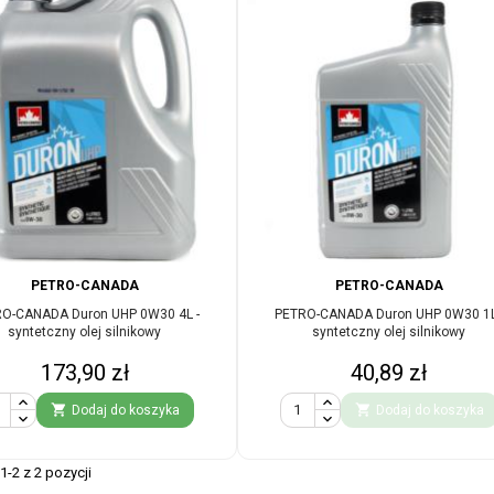
PETRO-CANADA
PETRO-CANADA
O-CANADA Duron UHP 0W30 4L -
PETRO-CANADA Duron UHP 0W30 1L
syntetczny olej silnikowy
syntetczny olej silnikowy
Cena
Cena
173,90 zł
40,89 zł


Dodaj do koszyka
Dodaj do koszyka
-2 z 2 pozycji