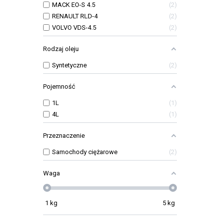
MACK EO-S 4.5
2
RENAULT RLD-4
2
VOLVO VDS-4.5
2
Rodzaj oleju
Syntetyczne
2
Pojemność
1L
1
4L
1
Przeznaczenie
Samochody ciężarowe
2
Waga
1
kg
5
kg