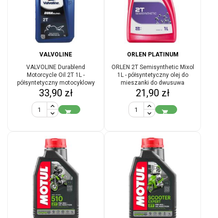
VALVOLINE
ORLEN PLATINUM
VALVOLINE Durablend
ORLEN 2T Semisynthetic Mixol
Motorcycle Oil 2T 1L -
1L - półsyntetyczny olej do
półsyntetyczny motocyklowy
mieszanki do dwusuwa
Cena
Cena
olej do mieszanki do dwusuwa
33,90 zł
21,90 zł

