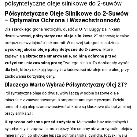
półsyntetyczne oleje silnikowe do 2-suwów
Półsyntetyczne Oleje Silnikowe do 2-Suwów
– Optymalna Ochrona i Wszechstronność
Dla szerokiego grona motocykli, quadów, UTV i Buggy z silnikami
dwusuwowymi,
półsyntetyczne oleje silnikowe 2T
stanowią idealne
połączenie wydajności i ekonomii. W naszej kategorii znajdziesz
wysokiej jakości oleje półsyntetyczne do 2-suwów
, które
zapewniają
skuteczne smarowanie
,
solidną ochronę przed
zużyciem
i
niezawodną pracę
Twojego silnika. To doskonały wybór
dla tych, którzy szukają lepszych właściwości niż oleje mineralne, przy
zachowaniu korzystnej ceny.
Dlaczego Warto Wybrać Półsyntetyczny Olej 2T?
Półsyntetyczne oleje do dwusuwów łączą w sobie bazowe oleje
mineralne z zaawansowanymi komponentami syntetycznymi. Dzięki
temu oferują ulepszone właściwości, które są kluczowe dla optymalnej
pracy silnika 2T:
Ulepszona ochrona przed zużyciem
: Mieszanka baz mineralnych i
syntetycznych zapewnia mocniejszy film smarny niż w przypadku olejów
mineralnych, co skutkuje lepszą ochroną tłoka, cylindra, łożysk i wału