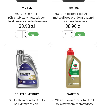
MOTUL
MOTUL
MOTUL 510 2T 1L -
MOTUL Scooter Expert 2T 1L -
półsyntetyczny motocyklowy
motocyklowy olej do mieszanki
olej do mieszanki do dwusuwa
do skutera dwusuwa
Cena
Cena
38,90 zł
38,90 zł


ORLEN PLATINUM
CASTROL
ORLEN Rider Scooter 2T 1L -
CASTROL Power 1 Scooter 2T 1L
półsyntetyczny olej
- półsyntetyczny motocyklowy