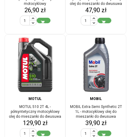
motocyklowy
olej do mieszanki do dwusuwa
Cena
Cena
26,90 zł
47,90 zł
skuterów


MOTUL
MOBIL
MOTUL 510 2T 4L -
MOBIL Extra Semi Synthetic 2T
półsyntetyczny motocyklowy
1L - motocyklowy olej do
olej do mieszanki do dwusuwa
mieszanki do dwusuwa
Cena
Cena
129,90 zł
39,90 zł

