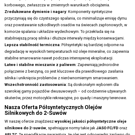
korbowego, zwłaszcza w zmiennych warunkach obciążenia.
Zredukowane dymienie i nagary
: Komponenty syntetyczne
przyczyniają się do czystszego spalania, co minimalizuje emisję dymu
oraz powstawanie szkodliwych osadów na świecach zapłonowych, w
komorze spalania i układzie wydechowym. To przekłada się na
stabilniejszą pracę silnika i dłuższe interwały między konserwacjami.
Lepsza stabilność termiczna
: Półsyntetyki są bardziej odporne na
degradację w wysokich temperaturach niż oleje mineralne, co zapewnia
stabilne smarowanie nawet podczas intensywnej eksploatacji.
Łatwe i stabilne mieszanie z paliwem
: Zapewniają jednorodne
połączenie z benzyną, co jest kluczowe dla prawidłowego zasilania
silnika i uniknięcia problemów z nierównomiernym smarowaniem.
Wszechstronność zastosowania
: Są doskonałym wyborem dla
szerokiej gamy pojazdów dwusuwowych – od codziennie używanych
skuterów, przez motocykle rekreacyjne, po quady i maszyny terenowe.
Nasza Oferta Półsyntetycznych Olejów
Silnikowych do 2-Suwów
W naszej ofercie znajdziesz
wysokiej jakości półsyntetyczne oleje
silnikowe do 2-suwów
, spełniające normy takie jak
JASO FC/FD
oraz
API TC
. Te specyfikacje gwarantują, że olej jest odpowiedni zarówno do