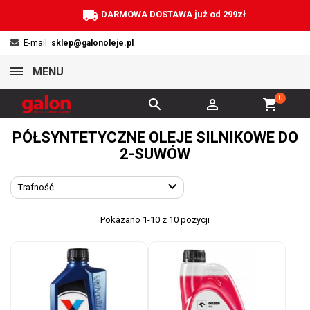
local_shipping
DARMOWA DOSTAWA już od 299zł
E-mail:
sklep@galonoleje.pl
MENU
0


shopping_cart
PÓŁSYNTETYCZNE OLEJE SILNIKOWE DO
2-SUWÓW

Trafność
Pokazano 1-10 z 10 pozycji