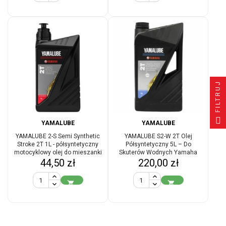
FILTRUJ
YAMALUBE
YAMALUBE
YAMALUBE 2-S Semi Synthetic
YAMALUBE S2-W 2T Olej
Stroke 2T 1L - półsyntetyczny
Półsyntetyczny 5L – Do
motocyklowy olej do mieszanki
Skuterów Wodnych Yamaha
Cena
Cena
do dwusuwa
44,50 zł
220,00 zł

