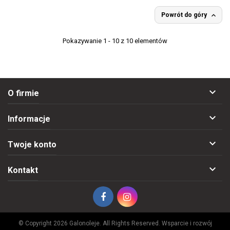

Powrót do góry
Pokazywanie 1 - 10 z 10 elementów

O firmie

Informacje

Twoje konto

Kontakt
© Copyright 2026 Galonoleje. All Rights Reserved. Wsparcie i rozwój