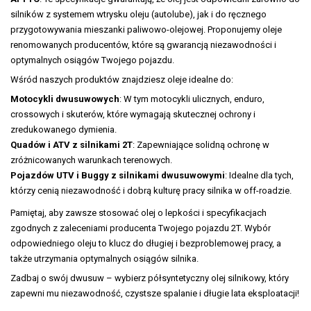
silników z systemem wtrysku oleju (autolube), jak i do ręcznego
przygotowywania mieszanki paliwowo-olejowej. Proponujemy oleje
renomowanych producentów, które są gwarancją niezawodności i
optymalnych osiągów Twojego pojazdu.
Wśród naszych produktów znajdziesz oleje idealne do:
Motocykli dwusuwowych
: W tym motocykli ulicznych, enduro,
crossowych i skuterów, które wymagają skutecznej ochrony i
zredukowanego dymienia.
Quadów i ATV z silnikami 2T
: Zapewniające solidną ochronę w
zróżnicowanych warunkach terenowych.
Pojazdów UTV i Buggy z silnikami dwusuwowymi
: Idealne dla tych,
którzy cenią niezawodność i dobrą kulturę pracy silnika w off-roadzie.
Pamiętaj, aby zawsze stosować olej o lepkości i specyfikacjach
zgodnych z zaleceniami producenta Twojego pojazdu 2T. Wybór
odpowiedniego oleju to klucz do długiej i bezproblemowej pracy, a
także utrzymania optymalnych osiągów silnika.
Zadbaj o swój dwusuw – wybierz półsyntetyczny olej silnikowy, który
zapewni mu niezawodność, czystsze spalanie i długie lata eksploatacji!