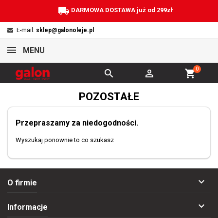
local_shipping
DARMOWA DOSTAWA już od 299zł
E-mail:
sklep@galonoleje.pl
MENU
0


shopping_cart
POZOSTAŁE
Przepraszamy za niedogodności.
Wyszukaj ponownie to co szukasz

O firmie

Informacje