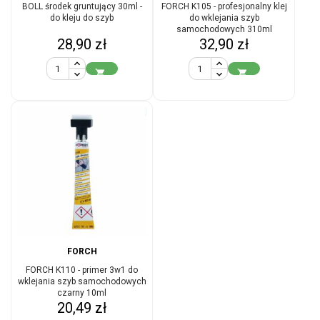
BOLL środek gruntujący 30ml -
FORCH K105 - profesjonalny klej
do kleju do szyb
do wklejania szyb
samochodowych 310ml
Cena
Cena
28,90 zł
32,90 zł


FORCH
FORCH K110 - primer 3w1 do
wklejania szyb samochodowych
czarny 10ml
Cena
20,49 zł