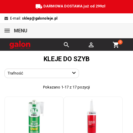
local_shipping
DARMOWA DOSTAWA już od 299zł
E-mail:
sklep@galonoleje.pl
MENU
0


shopping_cart
KLEJE DO SZYB

Trafność
Pokazano 1-17 z 17 pozycji