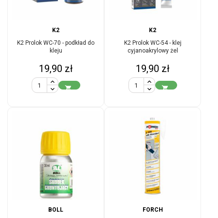
K2
K2
K2 Prolok WC-70 - podkład do
K2 Prolok WC-54 - klej
kleju
cyjanoakrylowy żel
Cena
Cena
19,90 zł
19,90 zł


BOLL
FORCH