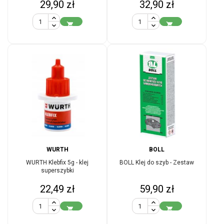
Cena
Cena
29,90 zł
32,90 zł


WURTH
BOLL
WURTH Klebfix 5g - klej
BOLL Klej do szyb - Zestaw
superszybki
Cena
Cena
22,49 zł
59,90 zł

