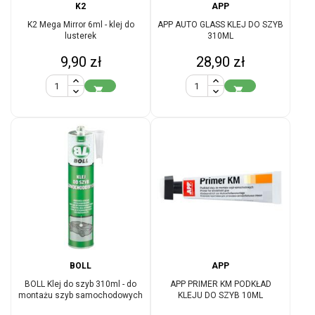
K2
APP
K2 Mega Mirror 6ml - klej do
APP AUTO GLASS KLEJ DO SZYB
lusterek
310ML
Cena
Cena
9,90 zł
28,90 zł


BOLL
APP
BOLL Klej do szyb 310ml - do
APP PRIMER KM PODKŁAD
montażu szyb samochodowych
KLEJU DO SZYB 10ML