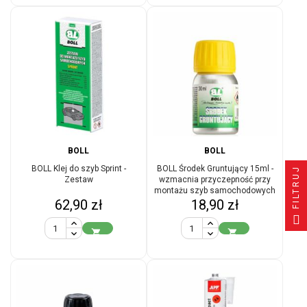
BOLL
BOLL
BOLL Klej do szyb Sprint -
BOLL Środek Gruntujący 15ml -
FILTRUJ
Zestaw
wzmacnia przyczepność przy
montażu szyb samochodowych
Cena
Cena
62,90 zł
18,90 zł

