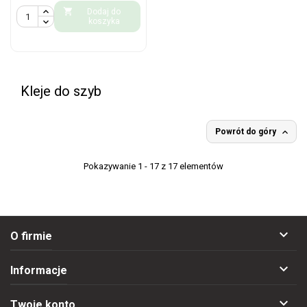

Dodaj do
koszyka
Kleje do szyb

Powrót do góry
Pokazywanie 1 - 17 z 17 elementów

O firmie

Informacje

Twoje konto