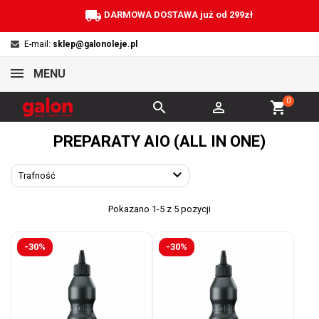
local_shipping
DARMOWA DOSTAWA już od 299zł
E-mail:
sklep@galonoleje.pl
MENU
0


shopping_cart
PREPARATY AIO (ALL IN ONE)

Trafność
Pokazano 1-5 z 5 pozycji
-30%
-30%