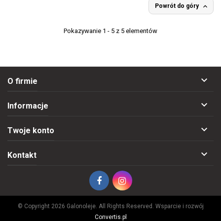

Powrót do góry
Pokazywanie 1 - 5 z 5 elementów

O firmie

Informacje

Twoje konto

Kontakt
© Copyright 2026 Galonoleje. All Rights Reserved. Wsparcie i rozwój
Convertis.pl