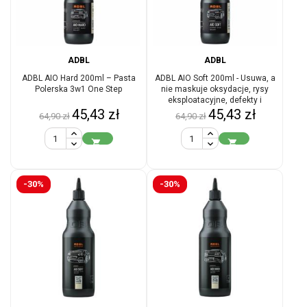
ADBL
ADBL
ADBL AIO Hard 200ml – Pasta
ADBL AIO Soft 200ml - Usuwa, a
Polerska 3w1 One Step
nie maskuje oksydacje, rysy
eksploatacyjne, defekty i
Cena
Cena
Cena
Cena
45,43 zł
hologramy
45,43 zł
64,90 zł
64,90 zł
podstawowa
podstawowa


-30%
-30%