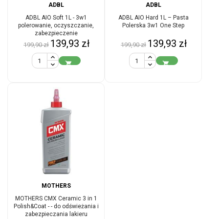
ADBL
ADBL
ADBL AIO Soft 1L - 3w1
ADBL AIO Hard 1L – Pasta
polerowanie, oczyszczanie,
Polerska 3w1 One Step
zabezpieczenie
Cena
Cena
Cena
Cena
139,93 zł
139,93 zł
199,90 zł
199,90 zł
podstawowa
podstawowa


MOTHERS
MOTHERS CMX Ceramic 3 in 1
Polish&Coat - - do odświeżania i
zabezpieczania lakieru