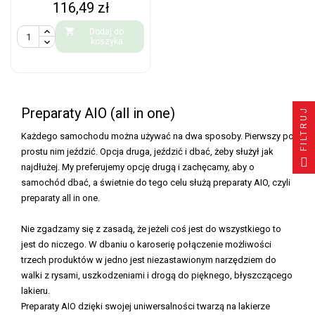
Cena
116,49 zł

Dodaj do
koszyka
Preparaty AIO (all in one)
FILTRUJ
Każdego samochodu można używać na dwa sposoby. Pierwszy po
prostu nim jeździć. Opcja druga, jeździć i dbać, żeby służył jak
najdłużej. My preferujemy opcję drugą i zachęcamy, aby o
samochód dbać, a świetnie do tego celu służą preparaty AIO, czyli
preparaty all in one.
Nie zgadzamy się z zasadą, że jeżeli coś jest do wszystkiego to
jest do niczego. W dbaniu o karoserię połączenie możliwości
trzech produktów w jedno jest niezastawionym narzędziem do
walki z rysami, uszkodzeniami i drogą do pięknego, błyszczącego
lakieru.
Preparaty AIO dzięki swojej uniwersalności twarzą na lakierze