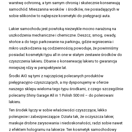
warstwę ochronną, a tym samym chronią i skutecznie konserwują
samochód. Mieszanina wosków i środków, nie posiadających w
sobie silikonów to najlepsze kosmetyki do pielęgnacji auta.
Lakier samochodu jest powłoką niezwykle mocno narażoną na
uszkodzenia mechaniczne i chemiczne. Deszcz, smog, owady,
słońce a do tego parkowanie na parkingu, gdzie wgniecenia i
mikro uszkodzenia są codziennością powoduje, że powinniśmy
posiadać kosmetyki typu all in one w stałym zestawie środków do
czyszczenia lakieru. Dbanie o konserwację lakieru to gwarancja
mniejszej rdzy w perspektywie lat.
Środki AIO są tymi z najczęściej polecanych produktów
pielęgnacyjno-czyszczących, a my dysponujemy w ofercie
naszego sklepu wieloma tego typu środkami, z czego szczególnie
polecamy Shiny Garage All in 1 Polish 500 ml – do polerowani
lakieru.
Ten środek łączy w sobie właściwości czyszczące, lekko
polerujecie i zabezpieczające. Działa tak, że oczyszcza lakier,
maskuje drobne zarysowania i niedoskonałości, radzi sobie nawet
z efektem hologramu na lakierze. Ten kosmetyk samochodowy