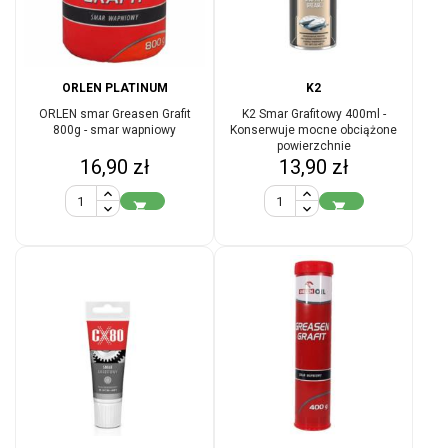
ORLEN PLATINUM
K2
ORLEN smar Greasen Grafit
K2 Smar Grafitowy 400ml -
800g - smar wapniowy
Konserwuje mocne obciążone
powierzchnie
Cena
Cena
16,90 zł
13,90 zł

