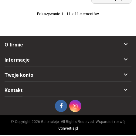
Pokazywanie 1 - 11 z 11 elementów

O firmie

Informacje

Twoje konto

Kontakt
© Copyright 2026 Galonoleje. All Rights Reserved. Wsparcie i rozwój
Convertis.pl