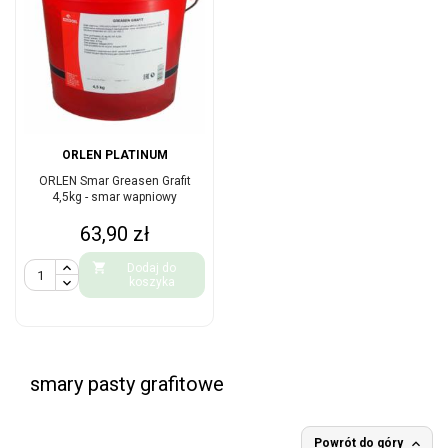
ORLEN PLATINUM
ORLEN Smar Greasen Grafit
4,5kg - smar wapniowy
Cena
63,90 zł

Dodaj do
koszyka
smary pasty grafitowe

Powrót do góry