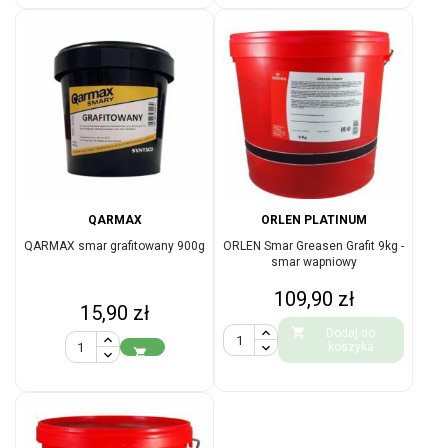
QARMAX
ORLEN PLATINUM
QARMAX smar grafitowany 900g
ORLEN Smar Greasen Grafit 9kg -
smar wapniowy
Cena
109,90 zł
Cena
15,90 zł

Dodaj do
koszyka
