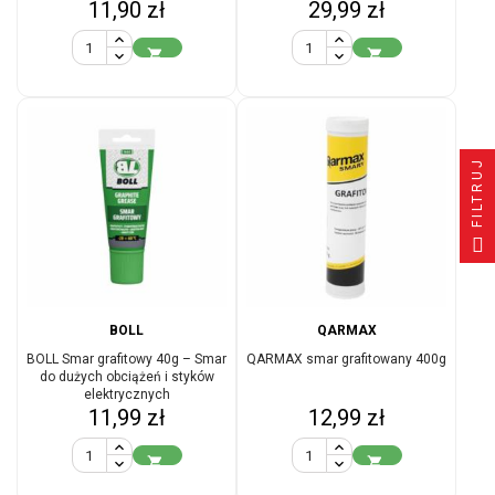
Cena
Cena
11,90 zł
29,99 zł


FILTRUJ
BOLL
QARMAX
BOLL Smar grafitowy 40g – Smar
QARMAX smar grafitowany 400g
do dużych obciążeń i styków
elektrycznych
Cena
Cena
11,99 zł
12,99 zł

