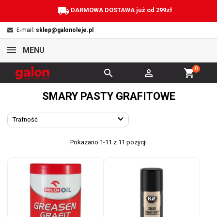
local_shipping
DARMOWA DOSTAWA już od 299zł
E-mail:
sklep@galonoleje.pl
MENU
0


shopping_cart
SMARY PASTY GRAFITOWE

Trafność
Pokazano 1-11 z 11 pozycji