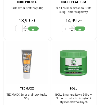
CX80 POLSKA
ORLEN PLATINUM
CX80 Smar Grafitowy 40g
ORLEN Smar Greasen Grafit
400g - smar wapniowy
Cena
Cena
13,99 zł
14,99 zł


TECMAXX
BOLL
TECMAXX Smar grafitowy tubka
BOLL Smar grafitowy 500g –
50g.
Smar do dużych obciążeń i
styków elektrycznych