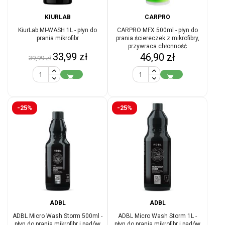
KIURLAB
CARPRO
KiurLab MI-WASH 1L - płyn do
CARPRO MFX 500ml - płyn do
prania mikrofibr
prania ściereczek z mikrofibry,
przywraca chłonność
Cena
Cena
33,99 zł
Cena
46,90 zł
39,99 zł
podstawowa


-25%
-25%
ADBL
ADBL
ADBL Micro Wash Storm 500ml -
ADBL Micro Wash Storm 1L -
płyn do prania mikrofibr i padów
płyn do prania mikrofibr i padów