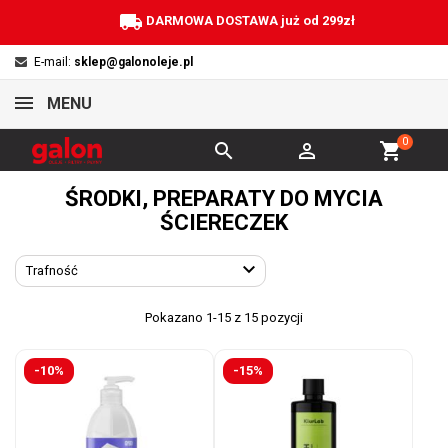
local_shipping
DARMOWA DOSTAWA już od 299zł
E-mail:
sklep@galonoleje.pl
MENU
0


shopping_cart
ŚRODKI, PREPARATY DO MYCIA
ŚCIERECZEK

Trafność
Pokazano 1-15 z 15 pozycji
-10%
-15%