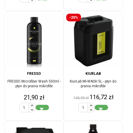
-20%
FRESSO
KIURLAB
FRESSO Microfiber Wash 500ml -
KiurLab MI-WASH 5L - płyn do
płyn do prania mikrofibr
prania mikrofibr
Cena
Cena
Cena
116,72 zł
21,90 zł
145,90 zł
podstawowa

