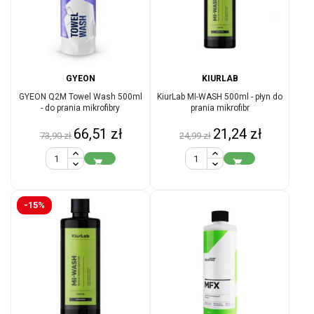
GYEON
KIURLAB
GYEON Q2M Towel Wash 500ml
KiurLab MI-WASH 500ml - płyn do
- do prania mikrofibry
prania mikrofibr
Cena
Cena
Cena
Cena
66,51 zł
21,24 zł
73,90 zł
24,99 zł
podstawowa
podstawowa


-15%