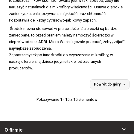
rozpuszczalników skomponowana jest w taki sposób, żeby nie
naruszyć naturalnych dla mikrofibry właściwości. Usuwa głębokie
zanieczyszczenia, przywraca miękkość oraz chłonność.
Pozostawia delikatny cytrusowo-jabłkowy zapach.
Środek można stosować w pralce. Jeżeli ściereczki są bardzo
zaniedbane, to przed praniem należy namoczyć ściereczki w
ciepłej wodzie z ADBL Micro Wash i ręcznie przeprać, żeby „zdjać”
największe zabrudzenia.
Zapraszamy też po inne środki do czyszczenia mikrofibry, w
naszej ofercie znajdziesz jedynie takie, od zaufanych
producentów.

Powrót do góry
Pokazywanie 1 - 15 z 15 elementów

O firmie