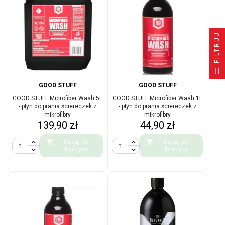
FILTRUJ
GOOD STUFF
GOOD STUFF
GOOD STUFF Microfiber Wash 5L
GOOD STUFF Microfiber Wash 1L
- płyn do prania ściereczek z
- płyn do prania ściereczek z
mikrofibry
mikrofibry
Cena
Cena
139,90 zł
44,90 zł


Dodaj do
Dodaj do
koszyka
koszyka