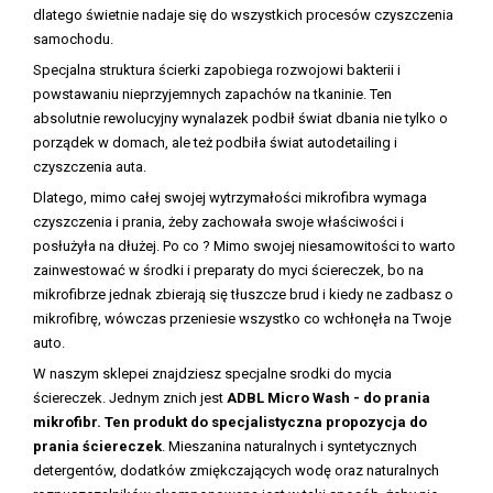
dlatego świetnie nadaje się do wszystkich procesów czyszczenia
samochodu.
Specjalna struktura ścierki zapobiega rozwojowi bakterii i
powstawaniu nieprzyjemnych zapachów na tkaninie. Ten
absolutnie rewolucyjny wynalazek podbił świat dbania nie tylko o
porządek w domach, ale też podbiła świat autodetailing i
czyszczenia auta.
Dlatego, mimo całej swojej wytrzymałości mikrofibra wymaga
czyszczenia i prania, żeby zachowała swoje właściwości i
posłużyła na dłużej. Po co ? Mimo swojej niesamowitości to warto
zainwestować w środki i preparaty do myci ściereczek, bo na
mikrofibrze jednak zbierają się tłuszcze brud i kiedy ne zadbasz o
mikrofibrę, wówczas przeniesie wszystko co wchłonęła na Twoje
auto.
W naszym sklepei znajdziesz specjalne srodki do mycia
ściereczek. Jednym znich jest
ADBL Micro Wash - do prania
mikrofibr. Ten produkt do specjalistyczna propozycja do
prania ściereczek
. Mieszanina naturalnych i syntetycznych
detergentów, dodatków zmiękczających wodę oraz naturalnych