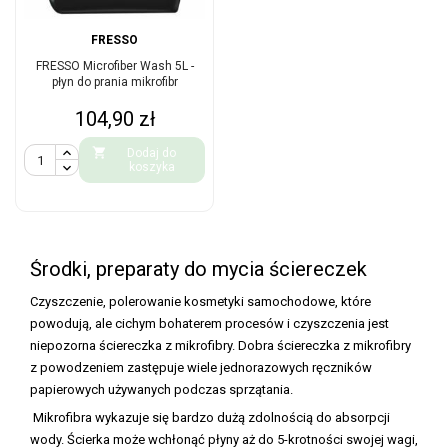
FRESSO
FRESSO Microfiber Wash 5L -
płyn do prania mikrofibr
Cena
104,90 zł

Dodaj do
koszyka
Środki, preparaty do mycia ściereczek
Czyszczenie, polerowanie kosmetyki samochodowe, które
powodują, ale cichym bohaterem procesów i czyszczenia jest
niepozorna ściereczka z mikrofibry. Dobra ściereczka z mikrofibry
z powodzeniem zastępuje wiele jednorazowych ręczników
papierowych używanych podczas sprzątania.
Mikrofibra wykazuje się bardzo dużą zdolnością do absorpcji
wody. Ścierka może wchłonąć płyny aż do 5-krotności swojej wagi,