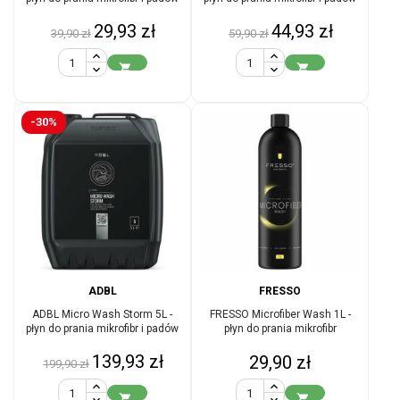
Cena
Cena
Cena
Cena
29,93 zł
44,93 zł
39,90 zł
59,90 zł
podstawowa
podstawowa


-30%
ADBL
FRESSO
ADBL Micro Wash Storm 5L -
FRESSO Microfiber Wash 1L -
płyn do prania mikrofibr i padów
płyn do prania mikrofibr
Cena
Cena
139,93 zł
Cena
29,90 zł
199,90 zł
podstawowa

