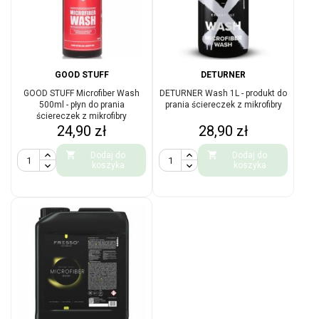
GOOD STUFF
DETURNER
GOOD STUFF Microfiber Wash
DETURNER Wash 1L - produkt do
500ml - płyn do prania
prania ściereczek z mikrofibry
ściereczek z mikrofibry
Cena
Cena
24,90 zł
28,90 zł


Dodaj do
Dodaj do
koszyka
koszyka