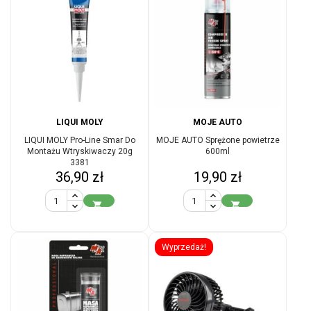
LIQUI MOLY
MOJE AUTO
LIQUI MOLY Pro-Line Smar Do
MOJE AUTO Sprężone powietrze
Montażu Wtryskiwaczy 20g
600ml
3381
Cena
Cena
36,90 zł
19,90 zł


Wyprzedaż!