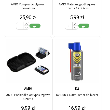
AMIO Pompka do płynów i
AMIO Mata antypoślizgowa
powietrza
czarna 19x22cm
Cena
Cena
25,90 zł
5,99 zł


AMIO
K2
AMIO Podkładka Antypoślizgowa
K2 Runix 400ml smar do bieżni
Czarna
Cena
Cena
9,99 zł
16,99 zł