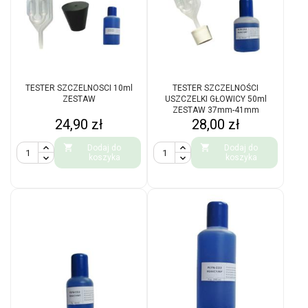
TESTER SZCZELNOSCI 10ml
TESTER SZCZELNOŚCI
ZESTAW
USZCZELKI GŁOWICY 50ml
ZESTAW 37mm-41mm
Cena
Cena
24,90 zł
28,00 zł


Dodaj do
Dodaj do
koszyka
koszyka