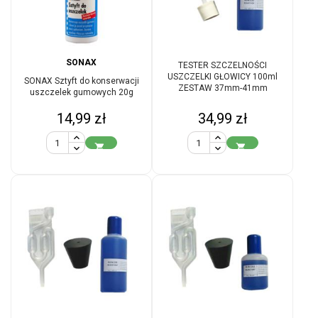
SONAX
TESTER SZCZELNOŚCI
USZCZELKI GŁOWICY 100ml
SONAX Sztyft do konserwacji
ZESTAW 37mm-41mm
uszczelek gumowych 20g
Cena
Cena
14,99 zł
34,99 zł

