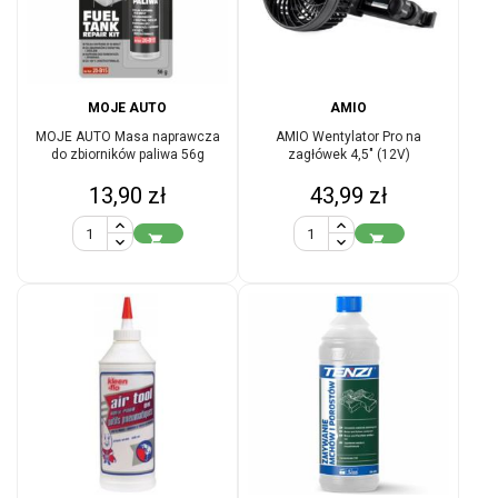
MOJE AUTO
AMIO
MOJE AUTO Masa naprawcza
AMIO Wentylator Pro na
do zbiorników paliwa 56g
zagłówek 4,5" (12V)
Cena
Cena
13,90 zł
43,99 zł

