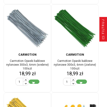
FILTRUJ
CARMOTION
CARMOTION
Carmotion Opaski kablowe
Carmotion Opaski kablowe
nylonowe 300x3, 6mm (srebrne)
nylonowe 300x3, 6mm (zielone)
100szt
100szt
Cena
Cena
18,99 zł
18,99 zł

