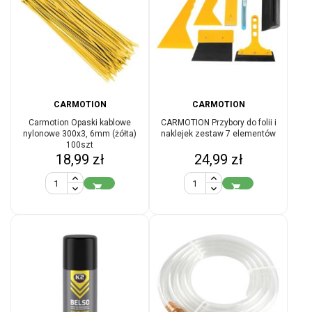
CARMOTION
CARMOTION
Carmotion Opaski kablowe
CARMOTION Przybory do folii i
nylonowe 300x3, 6mm (żółta)
naklejek zestaw 7 elementów
100szt
Cena
Cena
18,99 zł
24,99 zł

