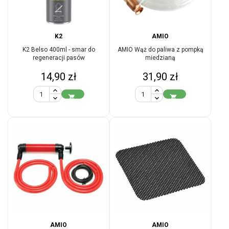
K2
AMIO
K2 Belso 400ml - smar do
AMIO Wąż do paliwa z pompką
regeneracji pasów
miedzianą
Cena
Cena
14,90 zł
31,90 zł


AMIO
AMIO