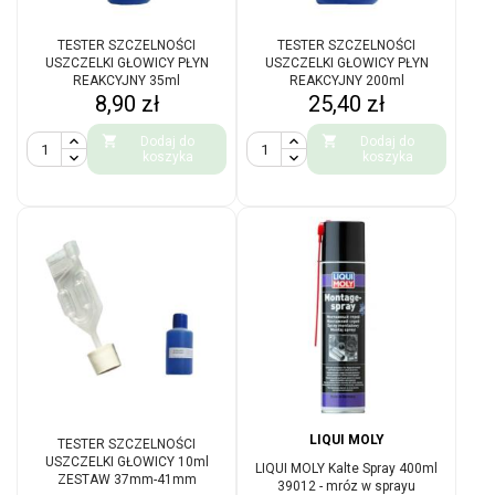
TESTER SZCZELNOŚCI
TESTER SZCZELNOŚCI
USZCZELKI GŁOWICY PŁYN
USZCZELKI GŁOWICY PŁYN
REAKCYJNY 35ml
REAKCYJNY 200ml
Cena
Cena
8,90 zł
25,40 zł


Dodaj do
Dodaj do
koszyka
koszyka
LIQUI MOLY
TESTER SZCZELNOŚCI
USZCZELKI GŁOWICY 10ml
LIQUI MOLY Kalte Spray 400ml
ZESTAW 37mm-41mm
39012 - mróz w sprayu