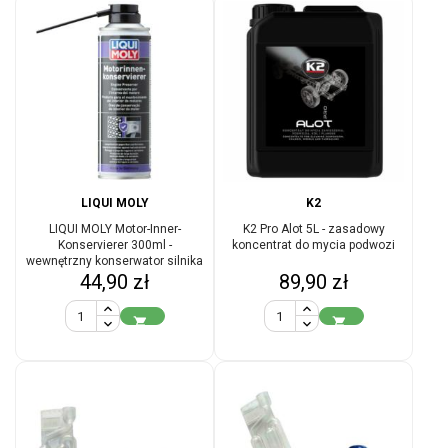
LIQUI MOLY
K2
LIQUI MOLY Motor-Inner-
K2 Pro Alot 5L - zasadowy
Konservierer 300ml -
koncentrat do mycia podwozi
wewnętrzny konserwator silnika
Cena
Cena
44,90 zł
89,90 zł

