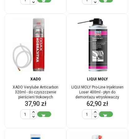


XADO
LIQUI MOLY
XADO Verylube Anticarbon
LIQUI MOLY Pro-Line Injektoren
320ml - do czyszczenie
Loser 400ml - płyn do
pierścieni tłokowych
demontażu wtryskiwaczy
Cena
Cena
37,90 zł
62,90 zł

