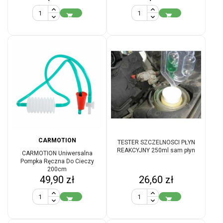


CARMOTION
TESTER SZCZELNOSCI PŁYN
REAKCYJNY 250ml sam płyn
CARMOTION Uniwersalna
Pompka Ręczna Do Cieczy
200cm
Cena
Cena
49,90 zł
26,60 zł

