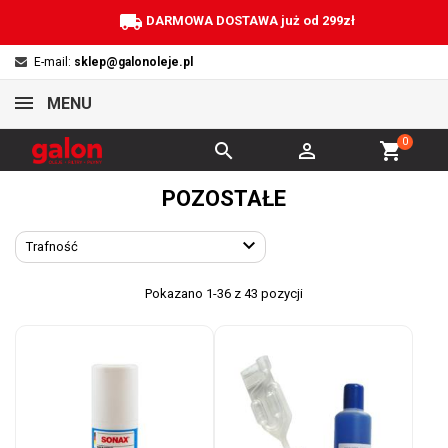
local_shipping
DARMOWA DOSTAWA już od 299zł
E-mail:
sklep@galonoleje.pl
MENU
0


shopping_cart
POZOSTAŁE

Trafność
Pokazano 1-36 z 43 pozycji