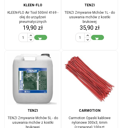
KLEEN-FLO
TENZI
KLEEN-FLO Air Tool 500ml 4169 -
TENZI Zmywanie Mchów 1L - do
olej do urządzeń
usuwania mchów z kostki
pneumatycznych
brukowej
Cena
Cena
19,90 zł
35,90 zł


TENZI
CARMOTION
TENZI Zmywanie Mchów 5L - do
Carmotion Opaski kablowe
usuwania mchów z kostki
nylonowe 300x3, 6mm
brukowej
(czerwone) 100szt