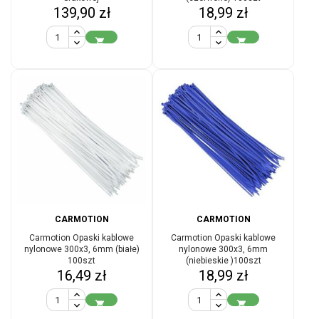
Cena
Cena
139,90 zł
18,99 zł


CARMOTION
CARMOTION
Carmotion Opaski kablowe
Carmotion Opaski kablowe
nylonowe 300x3, 6mm (białe)
nylonowe 300x3, 6mm
100szt
(niebieskie )100szt
Cena
Cena
16,49 zł
18,99 zł

