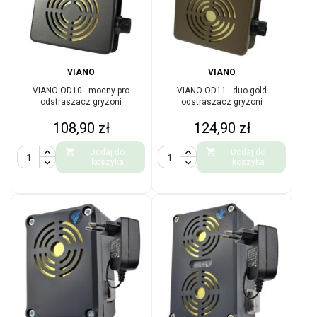
VIANO
VIANO
VIANO OD10 - mocny pro
VIANO OD11 - duo gold
odstraszacz gryzoni
odstraszacz gryzoni
Cena
Cena
108,90 zł
124,90 zł


Dodaj do
Dodaj do
koszyka
koszyka