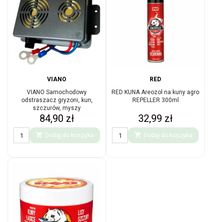
VIANO
RED
VIANO Samochodowy
RED KUNA Areozol na kuny agro
odstraszacz gryzoni, kun,
REPELLER 300ml
szczurów, myszy
Cena
Cena
84,90 zł
32,99 zł


Dodaj do koszyka
Dodaj do koszyka