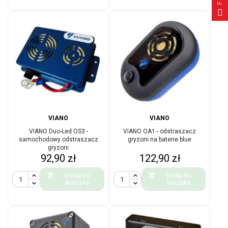
VIANO
VIANO
VIANO Duo-Led OS3 -
VIANO OA1 - odstraszacz
samochodowy odstraszacz
gryzoni na baterie blue
gryzoni
Cena
Cena
92,90 zł
122,90 zł


Dodaj do
Dodaj do
koszyka
koszyka