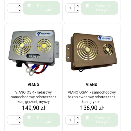


Dodaj do
Dodaj do
koszyka
koszyka
VIANO
VIANO
VIANO OS 4 - radarowy
VIANO OSA-1 - samochodowy
samochodowy odstraszacz
bezprzewodowy odstraszacz
kun, gryzoni, myszy
kun, gryzoni
Cena
Cena
149,90 zł
136,90 zł


Dodaj do
Dodaj do
koszyka
koszyka