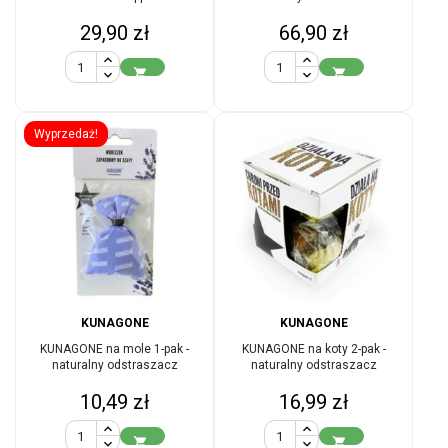
Cena
Cena
29,90 zł
66,90 zł


Wyprzedaż!
KUNAGONE
KUNAGONE
KUNAGONE na mole 1-pak -
KUNAGONE na koty 2-pak -
naturalny odstraszacz
naturalny odstraszacz
Cena
Cena
10,49 zł
16,99 zł

