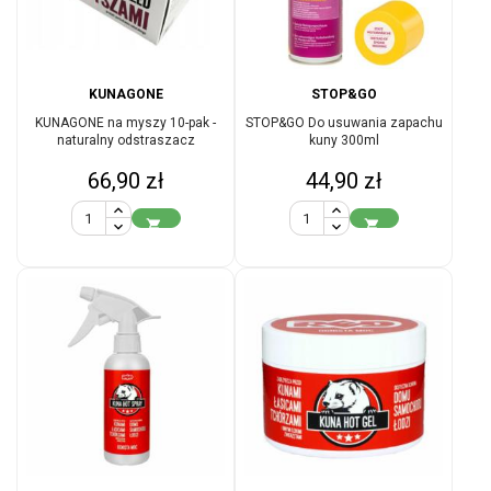
KUNAGONE
STOP&GO
KUNAGONE na myszy 10-pak -
STOP&GO Do usuwania zapachu
naturalny odstraszacz
kuny 300ml
Cena
Cena
66,90 zł
44,90 zł

