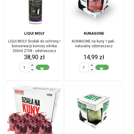
LIQUI MOLY
KUNAGONE
LIQUI MOLY Środek do ochrony i
KUNAGONE na kuny 1-pak -
konserwacji komory silnika
naturalny odstraszacz
200ml 2708 - odstraszacz
Cena
Cena
38,90 zł
gryzoni
14,99 zł

