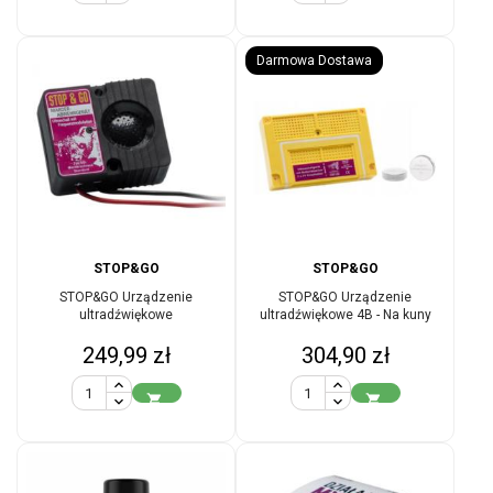
Darmowa Dostawa
STOP&GO
STOP&GO
STOP&GO Urządzenie
STOP&GO Urządzenie
ultradźwiękowe
ultradźwiękowe 4B - Na kuny
Cena
Cena
249,99 zł
304,90 zł

