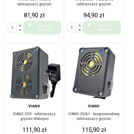
odstraszacz gryzoni
odstraszacz gryzoni
Cena
Cena
81,90 zł
94,90 zł


Dodaj do
Dodaj do
koszyka
koszyka
VIANO
VIANO
VIANO OD9 - odstraszacz
VIANO ODA-1 - bezprzewodowy
gryzoni Waterpro
odstraszacz gryzoni
Cena
Cena
111,90 zł
115,90 zł