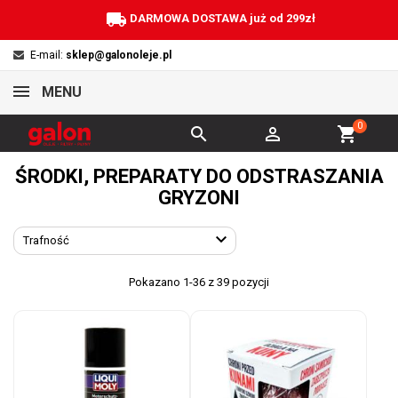
local_shipping
DARMOWA DOSTAWA już od 299zł
E-mail:
sklep@galonoleje.pl
MENU
0


shopping_cart
ŚRODKI, PREPARATY DO ODSTRASZANIA
GRYZONI

Trafność
Pokazano 1-36 z 39 pozycji