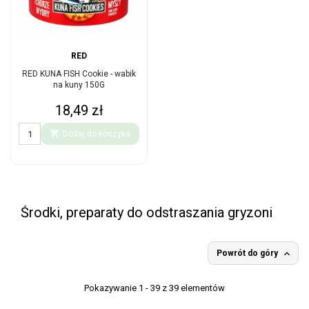
RED
RED KUNA FISH Cookie - wabik
na kuny 150G
Cena
18,49 zł

Dodaj do koszyka
Środki, preparaty do odstraszania gryzoni

Powrót do góry
Pokazywanie 1 - 39 z 39 elementów