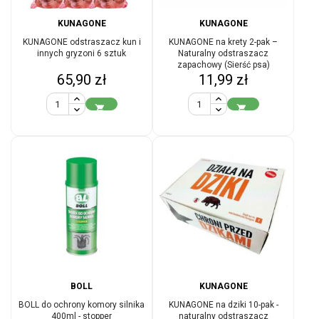
KUNAGONE
KUNAGONE
KUNAGONE odstraszacz kun i
KUNAGONE na krety 2-pak –
innych gryzoni 6 sztuk
Naturalny odstraszacz
zapachowy (Sierść psa)
Cena
Cena
65,90 zł
11,99 zł


BOLL
KUNAGONE
BOLL do ochrony komory silnika
KUNAGONE na dziki 10-pak -
400ml - stopper
naturalny odstraszacz