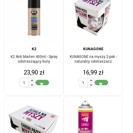
K2
KUNAGONE
K2 Anti Marten 400ml - Spray
KUNAGONE na myszy 2-pak -
odstraszający kuny
naturalny odstraszacz
Cena
Cena
23,90 zł
16,99 zł

