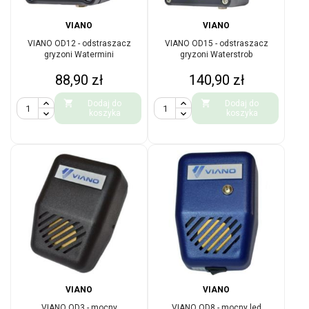
VIANO
VIANO
VIANO OD12 - odstraszacz
VIANO OD15 - odstraszacz
gryzoni Watermini
gryzoni Waterstrob
Cena
Cena
88,90 zł
140,90 zł


Dodaj do
Dodaj do
koszyka
koszyka
VIANO
VIANO
VIANO OD3 - mocny
VIANO OD8 - mocny led