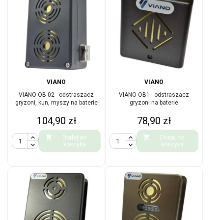
VIANO
VIANO
VIANO OB-02 - odstraszacz
VIANO OB1 - odstraszacz
gryzoni, kun, myszy na baterie
gryzoni na baterie
Cena
Cena
104,90 zł
78,90 zł


Dodaj do
Dodaj do
koszyka
koszyka