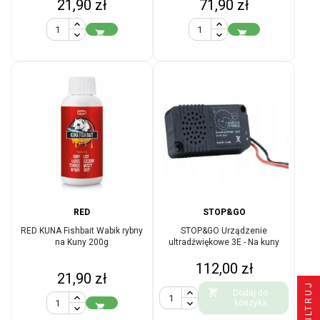
Cena
Cena
21,90 zł
71,90 zł


RED
STOP&GO
RED KUNA Fishbait Wabik rybny
STOP&GO Urządzenie
na Kuny 200g
ultradźwiękowe 3E - Na kuny
Cena
112,00 zł
Cena
21,90 zł
FILTRUJ

Dodaj do
koszyka
