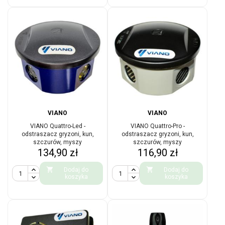
VIANO
VIANO
VIANO Quattro-Led -
VIANO Quattro-Pro -
odstraszacz gryzoni, kun,
odstraszacz gryzoni, kun,
szczurów, myszy
szczurów, myszy
Cena
Cena
134,90 zł
116,90 zł


Dodaj do
Dodaj do
koszyka
koszyka