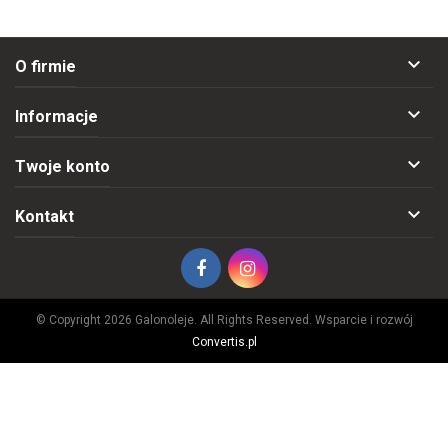

O firmie

Informacje

Twoje konto

Kontakt
© Copyright 2026 Galonoleje. All Rights Reserved. Wsparcie i rozwój
Convertis.pl