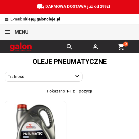
local_shipping
DARMOWA DOSTAWA już od 299zł
E-mail:
sklep@galonoleje.pl
MENU
0


shopping_cart
OLEJE PNEUMATYCZNE

Trafność
Pokazano 1-1 z 1 pozycji