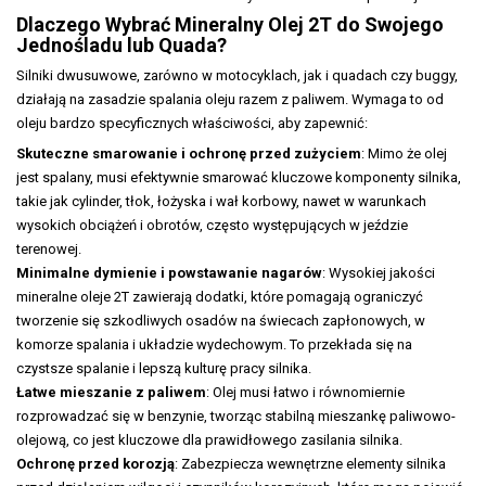
Dlaczego Wybrać Mineralny Olej 2T do Swojego
Jednośladu lub Quada?
Silniki dwusuwowe, zarówno w motocyklach, jak i quadach czy buggy,
działają na zasadzie spalania oleju razem z paliwem. Wymaga to od
oleju bardzo specyficznych właściwości, aby zapewnić:
Skuteczne smarowanie i ochronę przed zużyciem
: Mimo że olej
jest spalany, musi efektywnie smarować kluczowe komponenty silnika,
takie jak cylinder, tłok, łożyska i wał korbowy, nawet w warunkach
wysokich obciążeń i obrotów, często występujących w jeździe
terenowej.
Minimalne dymienie i powstawanie nagarów
: Wysokiej jakości
mineralne oleje 2T zawierają dodatki, które pomagają ograniczyć
tworzenie się szkodliwych osadów na świecach zapłonowych, w
komorze spalania i układzie wydechowym. To przekłada się na
czystsze spalanie i lepszą kulturę pracy silnika.
Łatwe mieszanie z paliwem
: Olej musi łatwo i równomiernie
rozprowadzać się w benzynie, tworząc stabilną mieszankę paliwowo-
olejową, co jest kluczowe dla prawidłowego zasilania silnika.
Ochronę przed korozją
: Zabezpiecza wewnętrzne elementy silnika