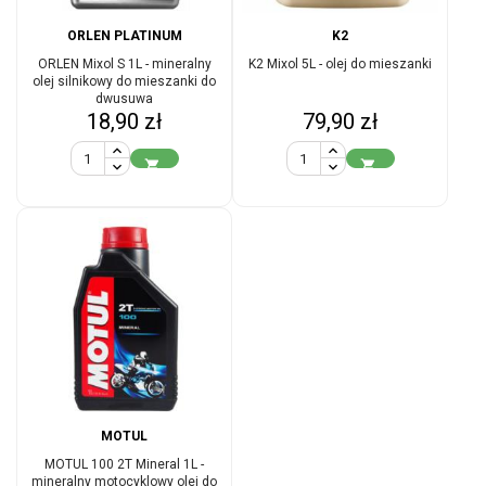
ORLEN PLATINUM
K2
ORLEN Mixol S 1L - mineralny
K2 Mixol 5L - olej do mieszanki
olej silnikowy do mieszanki do
dwusuwa
Cena
Cena
18,90 zł
79,90 zł


MOTUL
MOTUL 100 2T Mineral 1L -
mineralny motocyklowy olej do