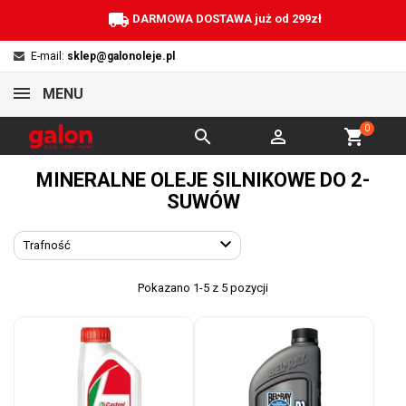
local_shipping
DARMOWA DOSTAWA już od 299zł
E-mail:
sklep@galonoleje.pl
MENU
0


shopping_cart
MINERALNE OLEJE SILNIKOWE DO 2-
SUWÓW

Trafność
Pokazano 1-5 z 5 pozycji