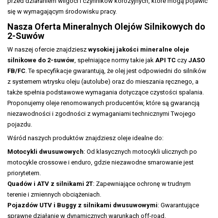
przed działaniem wilgoci i czynników korozyjnych, które mogą pojawić
się w wymagającym środowisku pracy.
Nasza Oferta Mineralnych Olejów Silnikowych do
2-Suwów
W naszej ofercie znajdziesz
wysokiej jakości mineralne oleje
silnikowe do 2-suwów
, spełniające normy takie jak
API TC
czy
JASO
FB/FC
. Te specyfikacje gwarantują, że olej jest odpowiedni do silników
z systemem wtrysku oleju (autolube) oraz do mieszania ręcznego, a
także spełnia podstawowe wymagania dotyczące czystości spalania.
Proponujemy oleje renomowanych producentów, które są gwarancją
niezawodności i zgodności z wymaganiami technicznymi Twojego
pojazdu.
Wśród naszych produktów znajdziesz oleje idealne do:
Motocykli dwusuwowych
: Od klasycznych motocykli ulicznych po
motocykle crossowe i enduro, gdzie niezawodne smarowanie jest
priorytetem.
Quadów i ATV z silnikami 2T
: Zapewniające ochronę w trudnym
terenie i zmiennych obciążeniach.
Pojazdów UTV i Buggy z silnikami dwusuwowymi
: Gwarantujące
sprawne działanie w dynamicznych warunkach off-road.