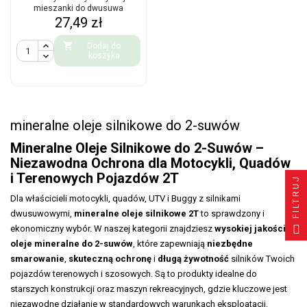
mieszanki do dwusuwa
Cena
27,49 zł

Dodaj do
koszyka
mineralne oleje silnikowe do 2-suwów
Mineralne Oleje Silnikowe do 2-Suwów –
Niezawodna Ochrona dla Motocykli, Quadów
i Terenowych Pojazdów 2T
FILTRUJ
Dla właścicieli motocykli, quadów, UTV i Buggy z silnikami
dwusuwowymi,
mineralne oleje silnikowe 2T
to sprawdzony i
ekonomiczny wybór. W naszej kategorii znajdziesz
wysokiej jakości
oleje mineralne do 2-suwów
, które zapewniają
niezbędne
smarowanie
,
skuteczną ochronę
i
długą żywotność
silników Twoich
pojazdów terenowych i szosowych. Są to produkty idealne do
starszych konstrukcji oraz maszyn rekreacyjnych, gdzie kluczowe jest
niezawodne działanie w standardowych warunkach eksploatacji.