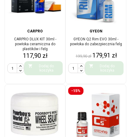
CARPRO
GYEON
CARPRO DLUX KIT 30ml -
GYEON Q2 Rim EVO 30ml -
powłoka ceramiczna do
powłoka do zabezpiecznia felg
plastików i felg
Cena
Cena
Cena
179,91 zł
117,90 zł
199,90 zł
podstawowa


Dodaj do
Dodaj do
koszyka
koszyka
-15%