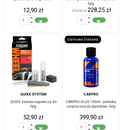
felg
Cena
Cena
Cena
228,25 zł
12,90 zł
275,00 zł
podstawowa


Darmowa Dostawa
QUIXX SYSTEM
CARPRO
QUIXX zestaw naprawczy do
CARPRO DLUX 100ml - powłoka
felg
ceramiczna do plastików i felg
Cena
Cena
52,90 zł
399,90 zł

