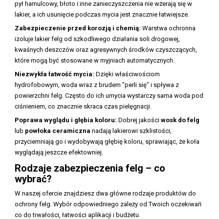
pył hamulcowy, błoto i inne zanieczyszczenia nie wżerają się w
lakier, a ich usunięcie podczas mycia jest znacznie łatwiejsze.
Zabezpieczenie przed korozją i chemią:
Warstwa ochronna
izoluje lakier felg od szkodliwego działania soli drogowej,
kwaśnych deszczów oraz agresywnych środków czyszczących,
które mogą być stosowane w myjniach automatycznych.
Niezwykła łatwość mycia:
Dzięki właściwościom
hydrofobowym, woda wraz z brudem "perli się" i spływa z
powierzchni felg. Często do ich umycia wystarczy sama woda pod
ciśnieniem, co znacznie skraca czas pielęgnacji.
Poprawa wyglądu i głębia koloru:
Dobrej jakości
wosk do felg
lub
powłoka ceramiczna
nadają lakierowi szklistości,
przyciemniają go i wydobywają głębię koloru, sprawiając, że koła
wyglądają jeszcze efektowniej.
Rodzaje zabezpieczenia felg – co
wybrać?
W naszej ofercie znajdziesz dwa główne rodzaje produktów do
ochrony felg. Wybór odpowiedniego zależy od Twoich oczekiwań
co do trwałości, łatwości aplikacji i budżetu.