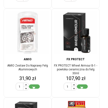
AMIO
FX PROTECT
AMIO Zestaw Do Naprawy Felg
FX PROTECT Wheel Armour B-1 -
Aluminiowych
powłoka ceramiczna do felg
30ml
Cena
Cena
31,90 zł
107,90 zł

