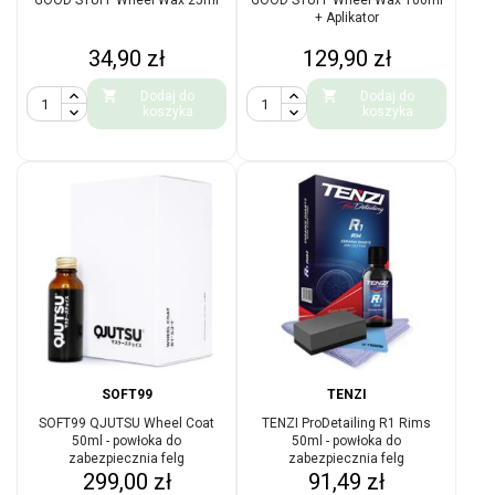
GOOD STUFF Wheel Wax 25ml
GOOD STUFF Wheel Wax 100ml
+ Aplikator
Cena
Cena
34,90 zł
129,90 zł


Dodaj do
Dodaj do
koszyka
koszyka
SOFT99
TENZI
SOFT99 QJUTSU Wheel Coat
TENZI ProDetailing R1 Rims
50ml - powłoka do
50ml - powłoka do
zabezpiecznia felg
zabezpiecznia felg
Cena
Cena
299,00 zł
91,49 zł