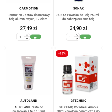
CARMOTION
SONAX
Carmotion Zestaw do naprawy
SONAX Powłoka do Felg 250ml -
felg aluminiowych, 12 elem.
do zabezpieczania felg
Cena
Cena
27,49 zł
34,90 zł


-17%
AUTOLAND
GTECHNIQ
AUTOLAND Pasta do
GTECHNIQ C5 Wheel Armour
polerowania felg 150ml
30ml - powłoka ceramiczna do