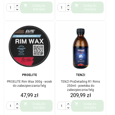


Dodaj do
Dodaj do
koszyka
koszyka
PROELITE
TENZI
PROELITE Rim Wax 300g - wosk
TENZI ProDetailing R1 Rims
do zabezpieczania felg
250ml - powłoka do
zabezpiecznia felg
Cena
Cena
47,99 zł
209,99 zł


Dodaj do
Dodaj do
koszyka
koszyka