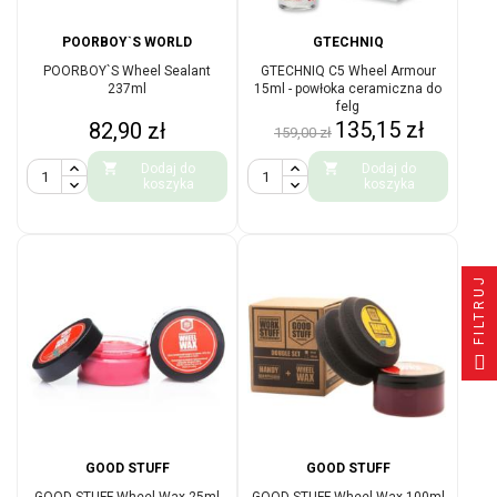
POORBOY`S WORLD
GTECHNIQ
POORBOY`S Wheel Sealant
GTECHNIQ C5 Wheel Armour
237ml
15ml - powłoka ceramiczna do
felg
Cena
Cena
Cena
135,15 zł
82,90 zł
159,00 zł
podstawowa


Dodaj do
Dodaj do
koszyka
koszyka
FILTRUJ
GOOD STUFF
GOOD STUFF