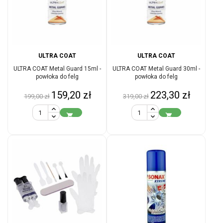
ULTRA COAT
ULTRA COAT
ULTRA COAT Metal Guard 15ml -
ULTRA COAT Metal Guard 30ml -
powłoka do felg
powłoka do felg
Cena
Cena
Cena
Cena
159,20 zł
223,30 zł
199,00 zł
319,00 zł
podstawowa
podstawowa

