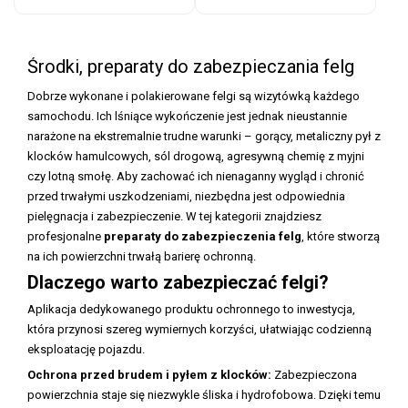
Środki, preparaty do zabezpieczania felg
Dobrze wykonane i polakierowane felgi są wizytówką każdego
samochodu. Ich lśniące wykończenie jest jednak nieustannie
narażone na ekstremalnie trudne warunki – gorący, metaliczny pył z
klocków hamulcowych, sól drogową, agresywną chemię z myjni
czy lotną smołę. Aby zachować ich nienaganny wygląd i chronić
przed trwałymi uszkodzeniami, niezbędna jest odpowiednia
pielęgnacja i zabezpieczenie. W tej kategorii znajdziesz
profesjonalne
preparaty do zabezpieczenia felg
, które stworzą
na ich powierzchni trwałą barierę ochronną.
Dlaczego warto zabezpieczać felgi?
Aplikacja dedykowanego produktu ochronnego to inwestycja,
która przynosi szereg wymiernych korzyści, ułatwiając codzienną
eksploatację pojazdu.
Ochrona przed brudem i pyłem z klocków:
Zabezpieczona
powierzchnia staje się niezwykle śliska i hydrofobowa. Dzięki temu