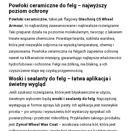
Powłoki ceramiczne do felg – najwyższy
poziom ochrony
Powłoki ceramiczne
, takie jak flagowy
Gtechniq C5 Wheel
Armour
, to najbardziej zaawansowane i najtrwalsze rozwiązanie.
Taki preparat działa na poziomie molekularnym, tworząc z lakierem
trwałe wiązanie chemiczne. Powstaje twarda, szklista warstwa,
która jest niezwykle odporna na wysoką temperaturę, chemię i
zarysowania. Powłoka ceramiczna na felgach zapewnia ochronę
nawet na kilkanaście miesięcy, gwarantując najlepsze właściwości
hydrofobowe i ochronne. Felgi nie żółkną, nie blakną, a ich
czyszczenie staje się czystą przyjemnością.
Woski i sealanty do felg – łatwa aplikacja i
świetny wygląd
Jeśli szukasz rozwiązania, które jest błyskawiczne w użyciu,
świetnym wyborem będą
woski i sealanty do felg
. Najczęściej
występują w formie sprayu lub pasty. Ich aplikacja jest niezwykle
prosta – po umyciu i wysuszeniu kół wystarczy spryskać ich
powierzchnię i przetrzeć mikrofibrą. Przykładem takiego produktu
jest
Zymol Wheel Wax Coat
– woskowa osłona kół, która jest
całkowicie bezpieczna i może być stosowana po każdym myciu.