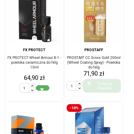
FX PROTECT
PROSTAFF
FX PROTECT Wheel Armour B-1 -
PROSTAFF CC Gross Gold 200ml
powłoka ceramiczna do felg
(Wheel Coating Spray) - Powłoka
15ml
do felg
Cena
71,90 zł
Cena
64,90 zł

Dodaj do
koszyka

-10%