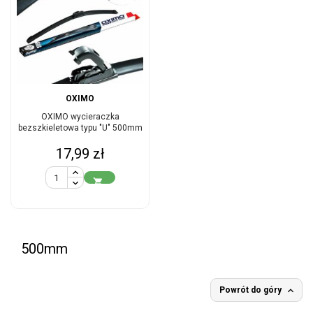
OXIMO
OXIMO wycieraczka
bezszkieletowa typu "U" 500mm
Cena
17,99 zł

500mm

Powrót do góry