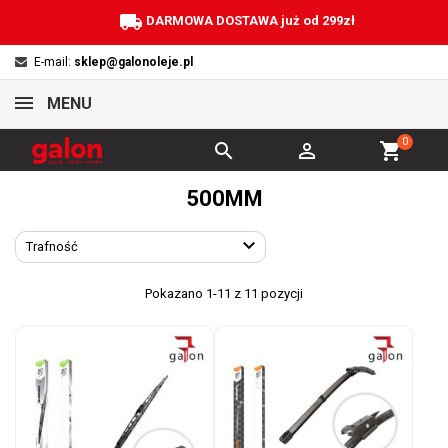
local_shipping
DARMOWA DOSTAWA już od 299zł
E-mail:
sklep@galonoleje.pl
MENU
0


shopping_cart
500MM

Trafność
Pokazano 1-11 z 11 pozycji