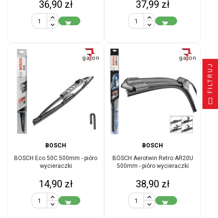
Cena
Cena
36,90 zł
37,99 zł


FILTRUJ
BOSCH
BOSCH
BOSCH Eco 50C 500mm - pióro
BOSCH Aerotwin Retro AR20U
wycieraczki
500mm - pióro wycieraczki
Cena
Cena
14,90 zł
38,90 zł

