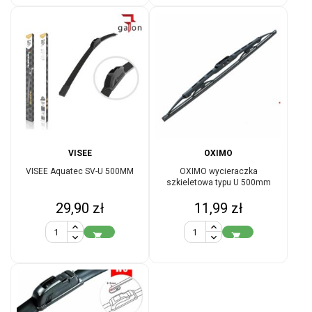
VISEE
OXIMO
VISEE Aquatec SV-U 500MM
OXIMO wycieraczka
szkieletowa typu U 500mm
Cena
Cena
29,90 zł
11,99 zł

