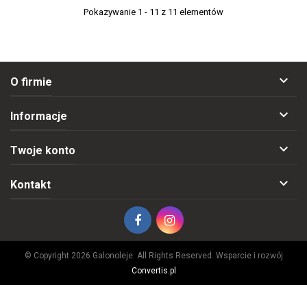
Pokazywanie 1 - 11 z 11 elementów

O firmie

Informacje

Twoje konto

Kontakt
© Copyright 2026 Galonoleje. All Rights Reserved. Wsparcie i rozwój
Convertis.pl