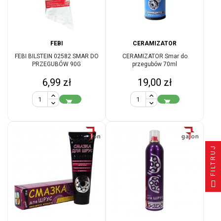
FEBI
CERAMIZATOR
FEBI BILSTEIN 02582 SMAR DO
CERAMIZATOR Smar do
PRZEGUBÓW 90G
przegubów 70ml
Cena
Cena
6,99 zł
19,00 zł


FILTRUJ