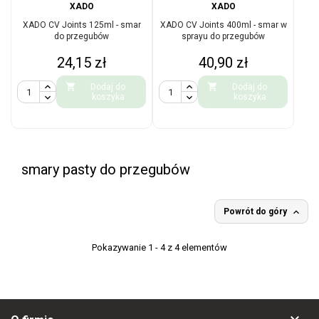
XADO
XADO
XADO CV Joints 125ml - smar
XADO CV Joints 400ml - smar w
do przegubów
sprayu do przegubów
Cena
Cena
24,15 zł
40,90 zł


Dodaj do
Dodaj do
koszyka
koszyka
smary pasty do przegubów

Powrót do góry
Pokazywanie 1 - 4 z 4 elementów