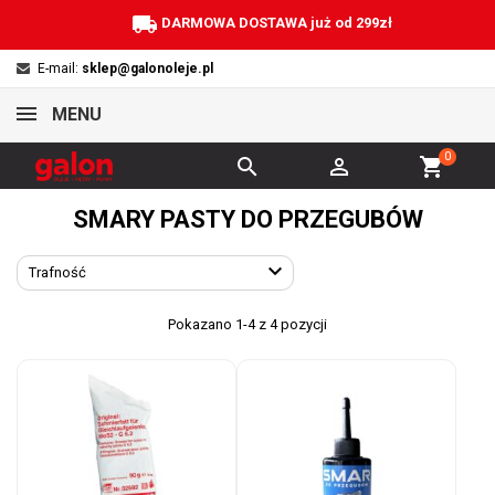
local_shipping
DARMOWA DOSTAWA już od 299zł
E-mail:
sklep@galonoleje.pl
MENU
0


shopping_cart
SMARY PASTY DO PRZEGUBÓW

Trafność
Pokazano 1-4 z 4 pozycji