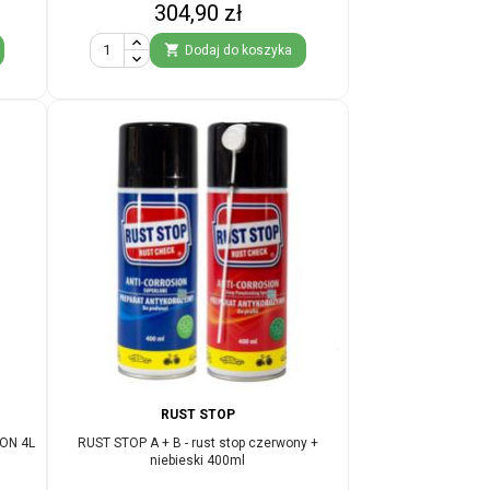
Cena
304,90 zł

Dodaj do koszyka
RUST STOP
ON 4L
RUST STOP A + B - rust stop czerwony +
niebieski 400ml