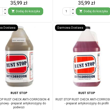
Cena
Cena
35,99 zł
35,99 zł


Dodaj do koszyka
Dodaj do koszyka
a Dostawa
Darmowa Dostawa
RUST STOP
RUST STOP
OP RUST CHECK ANTI-CORROSION 4l
RUST STOP RUST CHECK ANTI-CORROSI
tynowy - preparat antykorozyjny do
- preparat antykorozyjny do profili
podwozi