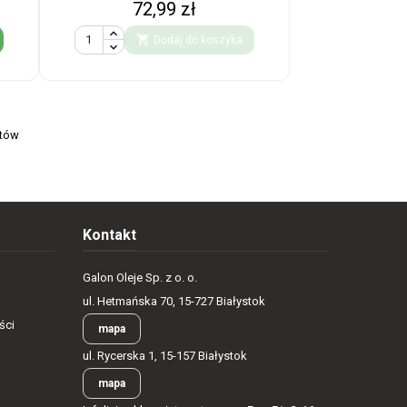
Cena
72,99 zł

Dodaj do koszyka
ntów
Kontakt
Galon Oleje Sp. z o. o.
ul. Hetmańska 70, 15-727 Białystok
ści
mapa
ul. Rycerska 1, 15-157 Białystok
mapa