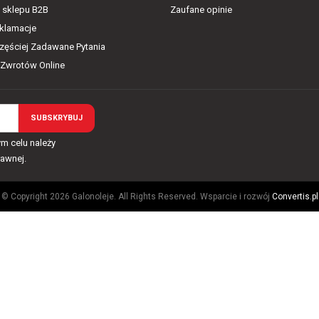
 sklepu B2B
Zaufane opinie
eklamacje
częściej Zadawane Pytania
 Zwrotów Online
m celu należy
rawnej.
© Copyright 2026 Galonoleje. All Rights Reserved. Wsparcie i rozwój
Convertis.pl