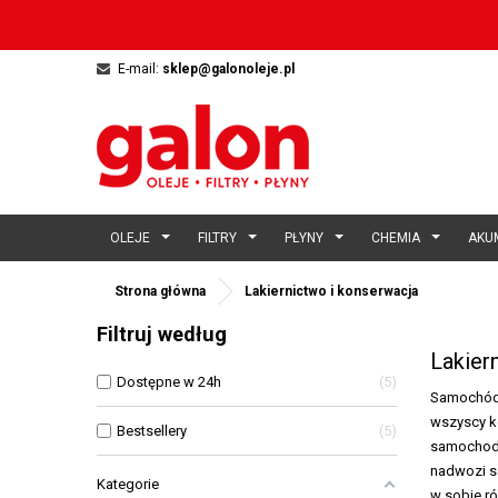
E-mail:
sklep@galonoleje.pl
OLEJE
FILTRY
PŁYNY
CHEMIA
AKU
Strona główna
Lakiernictwo i konserwacja
Filtruj według
Lakier
Dostępne w 24h
5
Samochód m
wszyscy k
Bestsellery
5
samochodu 
nadwozi sa
Kategorie
w sobie ró