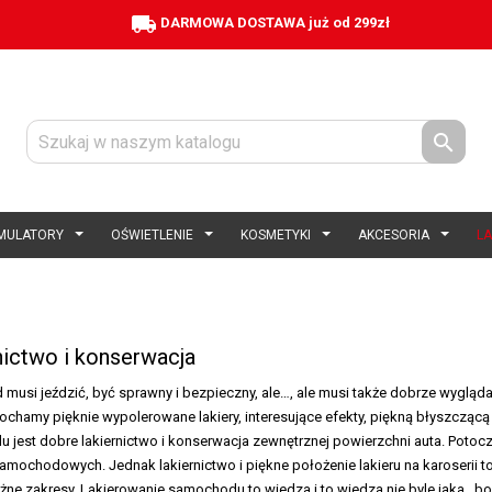
local_shipping
DARMOWA DOSTAWA już od 299zł

MULATORY
OŚWIETLENIE
KOSMETYKI
AKCESORIA
L
nictwo i konserwacja
usi jeździć, być sprawny i bezpieczny, ale…, ale musi także dobrze wygląd
ochamy pięknie wypolerowane lakiery, interesujące efekty, piękną błyszcząc
jest dobre lakiernictwo i konserwacja zewnętrznej powierzchni auta. Potocz
mochodowych. Jednak lakiernictwo i piękne położenie lakieru na karoserii 
żne zakresy. Lakierowanie samochodu to wiedza i to wiedza nie byle jaka , b