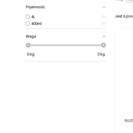
Pojemność
Jest 6 pr
4L
3
400ml
3
Waga
0
kg
5
kg
RUST