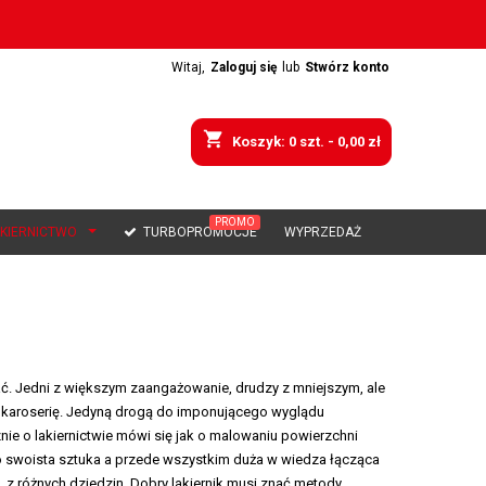
Witaj,
Zaloguj się
lub
Stwórz konto
shopping_cart
Koszyk:
0
szt. - 0,00 zł
PROMO
AKIERNICTWO
TURBOPROMOCJE
WYPRZEDAŻ
ać. Jedni z większym zaangażowanie, drudzy z mniejszym, ale
ą karoserię. Jedyną drogą do imponującego wyglądu
nie o lakiernictwie mówi się jak o malowaniu powierzchni
to swoista sztuka a przede wszystkim duża w wiedza łącząca
o z różnych dziedzin. Dobry lakiernik musi znać metody