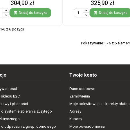
Cena
Cena
304,90 zł
325,90 zł


Dodaj do koszyka
Dodaj do koszyka
-6 z 6 pozycji
Pokazywanie 1 - 6 z 6 eleme
cje
Twoje konto
rywatności
Dane osobowe
 sklepu B2C
Zamówienia
tawy i płatności
Moje pokwitowania - korekty płatno
 o systemie zbierania zużytego
Adresy
lektrycznego
Kupony
a o odpadach z gosp. domowego
Moje powiadomienia