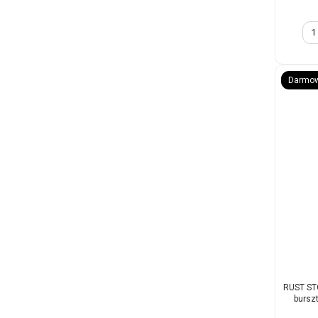
Darmow
RUST ST
bursz