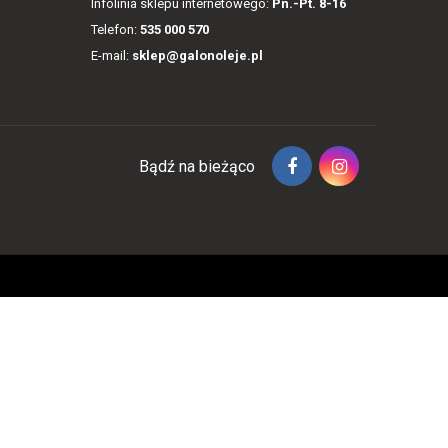
Infolinia sklepu internetowego:
Pn.-Pt. 8-16
Telefon:
535 000 570
E-mail:
sklep@galonoleje.pl
Bądź na bieżąco