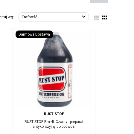



ortuj wg:
Trafność
Darmowa Dostawa
RUST STOP
 -
RUST STOP Bm 4L Czarny - preparat
antykorozyjny do podwozi