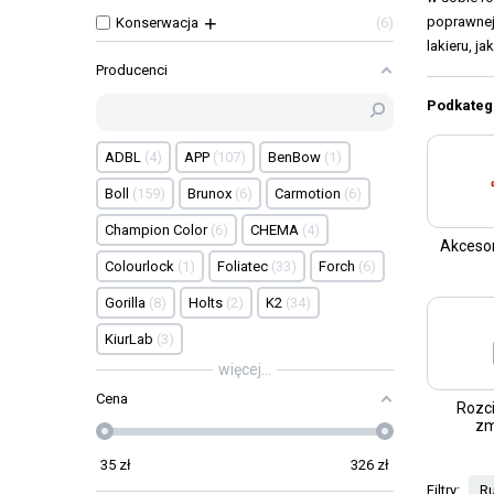
poprawnej
Konserwacja
6
lakieru, j
Producenci
aktualna w
też wiedza
Podkateg
lakiernicz
Czy można 
ADBL
4
APP
107
BenBow
1
sposób za
Boll
159
Brunox
6
Carmotion
6
drobnymi u
drobnych 
Champion Color
6
CHEMA
4
Akcesor
matowieni
Colourlock
1
Foliatec
33
Forch
6
Owszem od
całego lak
Gorilla
8
Holts
2
K2
34
Twoje pot
KiurLab
3
więcej...
Cena
Rozci
z
35
zł
326
zł
Filtry:
R