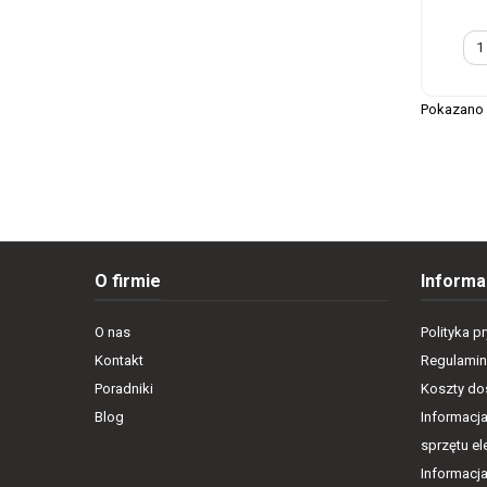
Pokazano 1
O firmie
Informa
O nas
Polityka p
Kontakt
Regulamin
Poradniki
Koszty dos
Blog
Informacja
sprzętu e
Informacj