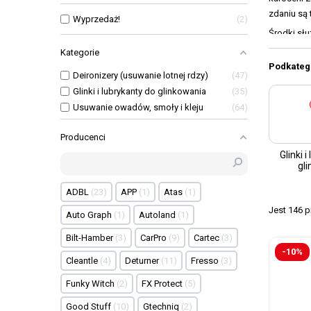
zdaniu są 
Wyprzedaż!
2
Środki słu
Współczesn
Kategorie
woski do a
Podkateg
Deironizery (usuwanie lotnej rdzy)
47
środek jes
Glinki i lubrykanty do glinkowania
35
zanieczys
Usuwanie owadów, smoły i kleju
64
pozostać n
Poradzi so
Producenci
skuteczno
Glinki 
gl
W autodeta
preparatów
ADBL
23
APP
1
Atas
1
Jeżeli wi
Jest 146 
Auto Graph
1
Autoland
1
preparat d
Bilt-Hamber
3
CarPro
9
Cartec
3
-10%
Cleantle
4
Deturner
11
Fresso
3
Funky Witch
2
FX Protect
5
Good Stuff
10
Gtechniq
2