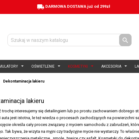
local_shipping
DARMOWA DOSTAWA już od 299zł

MULATORY
OŚWIETLENIE
KOSMETYKI
AKCESORIA
L
Dekontaminacja lakieru
aminacja lakieru
ć trochę interesujemy się detailingiem lub po prostu zachowaniem dobrego s
i auta jest istotna, le też wiedza o procesach zachodzących na powierzchni
pojęcie określa cały proces związany z myciem samochodu z zabrudzeń, które
. Tak bywa, że wizyta na myjni czy tradycyjne mycie nie wystarczy. To właś
zanieczyszczenia metaliczne, smołę, żywicę czy asfalt. Kosmetyki do dekont