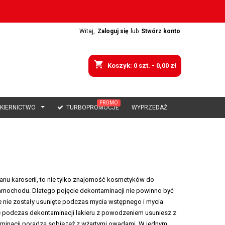
Witaj,
Zaloguj się
lub
Stwórz konto
shopping_cart
Koszyk:
0
szt. - 0,00 zł
PROMO
AKIERNICTWO
TURBOPROMOCJE
WYPRZEDAŻ
tanu karoserii, to nie tylko znajomość kosmetyków do
 samochodu. Dlatego pojęcie dekontaminacji nie powinno być
 nie zostały usunięte podczas mycia wstępnego i mycia
nie podczas dekontaminacji lakieru z powodzeniem usuniesz z
aminacji poradzą sobie też z wżartymi owadami, W jednym