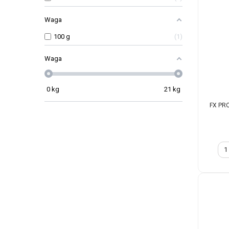
Waga
100 g
1
Waga
0
kg
21
kg
FX PRO