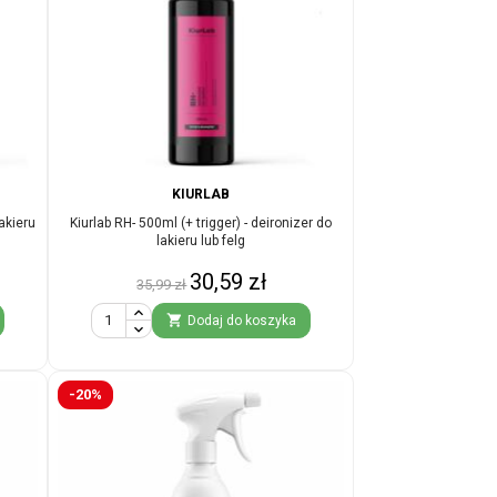
KIURLAB
lakieru
Kiurlab RH- 500ml (+ trigger) - deironizer do
lakieru lub felg
Cena
Cena
30,59 zł
35,99 zł
podstawowa

Dodaj do koszyka
-20%