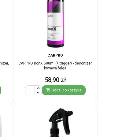
CARPRO
nizer,
CARPRO IronX 500ml (+ trigger) - deironizer,
krwawa felga
Cena
58,90 zł

Dodaj do koszyka