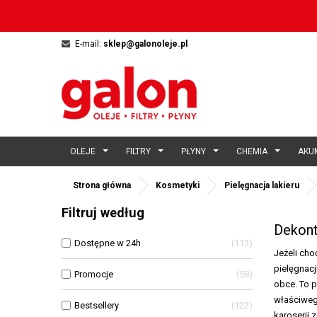
E-mail:
sklep@galonoleje.pl
OLEJE
FILTRY
PŁYNY
CHEMIA
AKU
Strona główna
Kosmetyki
Pielęgnacja lakieru
Filtruj według
Dekont
Dostępne w 24h
113
Jeżeli cho
pielęgnacj
Promocje
58
obce. To 
właściwego
Bestsellery
122
karoserii 