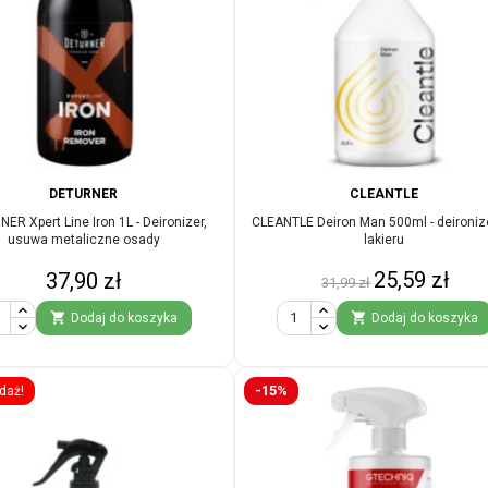
DETURNER
CLEANTLE
ER Xpert Line Iron 1L - Deironizer,
CLEANTLE Deiron Man 500ml - deironiz
usuwa metaliczne osady
lakieru
Cena
Cena
Cena
25,59 zł
37,90 zł
31,99 zł
podstawowa


Dodaj do koszyka
Dodaj do koszyka
-15%
daż!