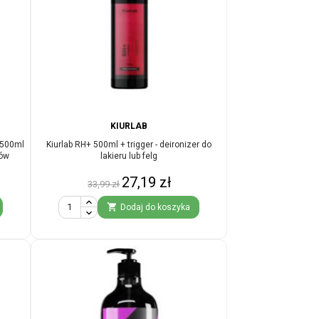
KIURLAB
 500ml
Kiurlab RH+ 500ml + trigger - deironizer do
dów
lakieru lub felg
Cena
Cena
27,19 zł
33,99 zł
podstawowa

Dodaj do koszyka