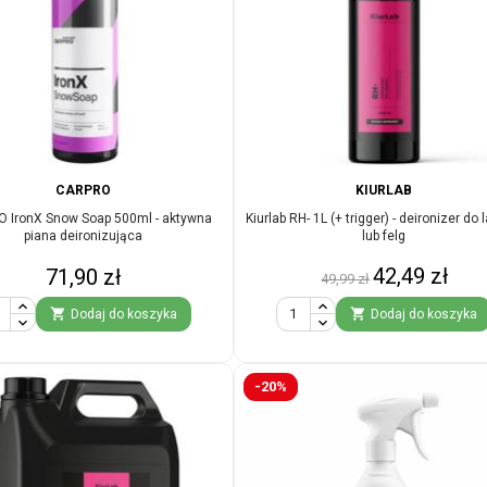
CARPRO
KIURLAB
 IronX Snow Soap 500ml - aktywna
Kiurlab RH- 1L (+ trigger) - deironizer do 
piana deironizująca
lub felg
Cena
Cena
Cena
42,49 zł
71,90 zł
49,99 zł
podstawowa


Dodaj do koszyka
Dodaj do koszyka
-20%