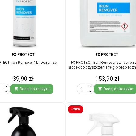
FX PROTECT
FX PROTECT
TECT Iron Remover 1L - Deironizer
FX PROTECT Iron Remover 5L - deironi
środek do czyszczenia felg o bezpiecz
Cena
Cena
39,90 zł
153,90 zł


Dodaj do koszyka
Dodaj do koszyka
-20%