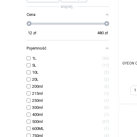
więcej...
Cena
12
zł
480
zł
Pojemność
1L
36
GYEON Q2
5L
17
10L
3
20L
2
200ml
2
215ml
1
250ml
1
300ml
3
400ml
1
500ml
37
600ML
1
750ml
3