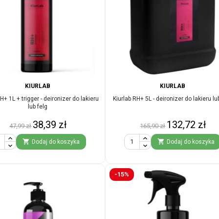
KIURLAB
KIURLAB
H+ 1L + trigger - deironizer do lakieru
Kiurlab RH+ 5L - deironizer do lakieru lu
lub felg
Cena
Cena
Cena
Cena
38,39 zł
132,72 zł
47,99 zł
165,90 zł
podstawowa
podstawowa


Dodaj do koszyka
Dodaj do koszyka
-15%