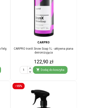
CARPRO
b felg
CARPRO IronX Snow Soap 1L - aktywna piana
deironizująca
Cena
122,90 zł

Dodaj do koszyka
-15%