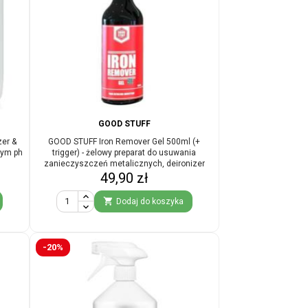
GOOD STUFF
zer &
GOOD STUFF Iron Remover Gel 500ml (+
nym ph
trigger) - żelowy preparat do usuwania
zanieczyszczeń metalicznych, deironizer
Cena
49,90 zł

Dodaj do koszyka
-20%