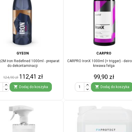
GYEON
CARPRO
M Iron Redefined 1000ml - preparat
CARPRO IronX 1000ml (+ trigger) - deiro
do dekontaminacji
krwawa felga
Cena
Cena
112,41 zł
Cena
99,90 zł
124,90 zł
podstawowa


Dodaj do koszyka
Dodaj do koszyka