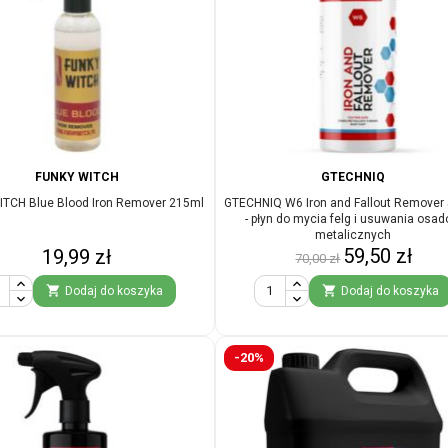
FUNKY WITCH
GTECHNIQ
TCH Blue Blood Iron Remover 215ml
GTECHNIQ W6 Iron and Fallout Remover
- płyn do mycia felg i usuwania osa
metalicznych
Cena
Cena
Cena
59,50 zł
19,99 zł
70,00 zł
podstawowa


Dodaj do koszyka
Dodaj do koszyka
-20%