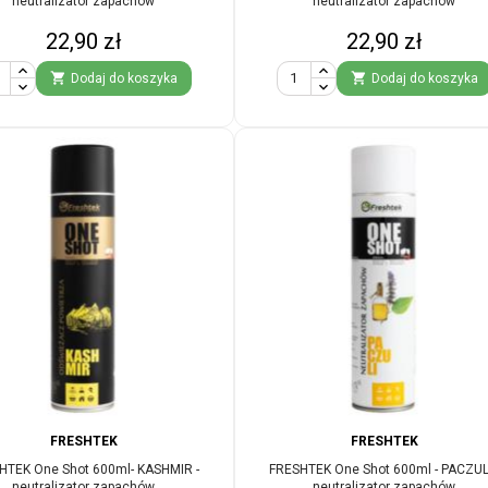
neutralizator zapachów
neutralizator zapachów
Cena
Cena
22,90 zł
22,90 zł


Dodaj do koszyka
Dodaj do koszyka
FRESHTEK
FRESHTEK
HTEK One Shot 600ml- KASHMIR -
FRESHTEK One Shot 600ml - PACZULI
neutralizator zapachów
neutralizator zapachów