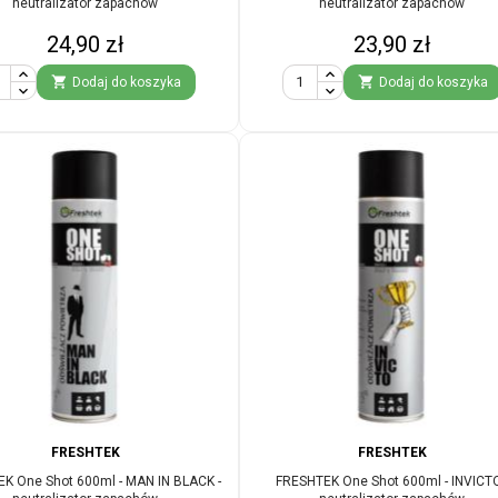
neutralizator zapachów
neutralizator zapachów
Cena
Cena
24,90 zł
23,90 zł


Dodaj do koszyka
Dodaj do koszyka
FRESHTEK
FRESHTEK
K One Shot 600ml - MAN IN BLACK -
FRESHTEK One Shot 600ml - INVICTO