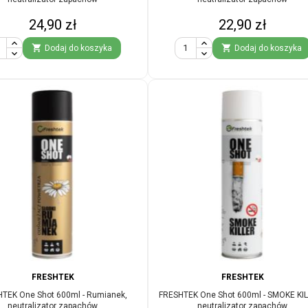
Cena
Cena
24,90 zł
22,90 zł


Dodaj do koszyka
Dodaj do koszyka
FRESHTEK
FRESHTEK
TEK One Shot 600ml - Rumianek,
FRESHTEK One Shot 600ml - SMOKE KIL
neutralizator zapachów
neutralizator zapachów