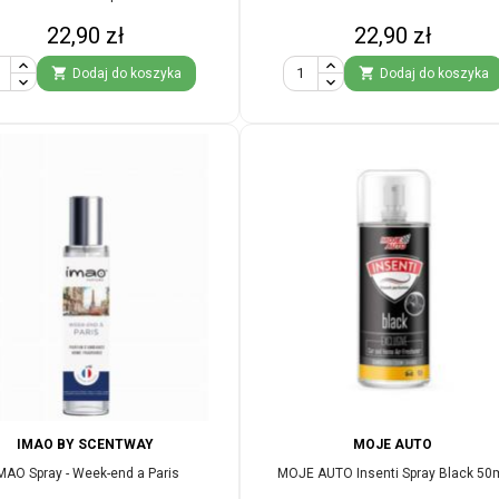
Cena
Cena
22,90 zł
22,90 zł


Dodaj do koszyka
Dodaj do koszyka
IMAO BY SCENTWAY
MOJE AUTO
MAO Spray - Week-end a Paris
MOJE AUTO Insenti Spray Black 50