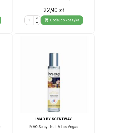
Cena
22,90 zł

Dodaj do koszyka
IMAO BY SCENTWAY
n
IMAO Spray - Nuit A Las Vegas