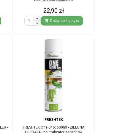
Cena
22,90 zł

Dodaj do koszyka
FRESHTEK
LER -
FRESHTEK One Shot 600ml - ZIELONA
HERBATA - neutralizator zapachów