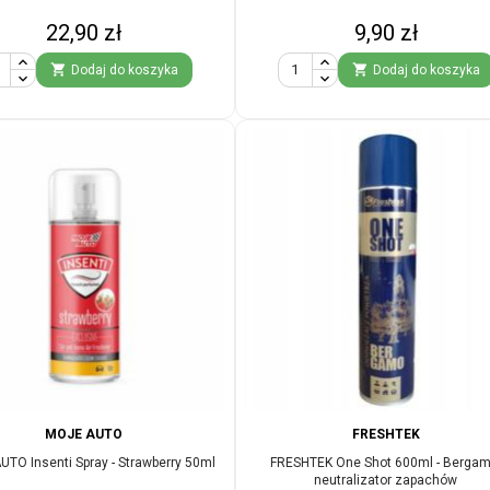
Cena
Cena
22,90 zł
9,90 zł


Dodaj do koszyka
Dodaj do koszyka
MOJE AUTO
FRESHTEK
TO Insenti Spray - Strawberry 50ml
FRESHTEK One Shot 600ml - Bergam
neutralizator zapachów