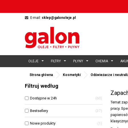
E-mail:
sklep@galonoleje.pl
OLEJE
FILTRY
PŁYNY
CHEMIA
AKU
Strona główna
Kosmetyki
Odświeżacze i neutral
Filtruj według
Zapac
Dostępne w 24h
60
Temat zapa
pracy. Spe
Bestsellery
37
papierosó
klasyczny
Nowe produkty
1