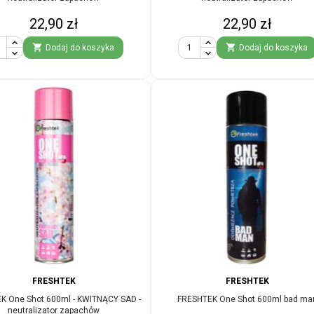
Cena
Cena
22,90 zł
22,90 zł


Dodaj do koszyka
Dodaj do koszyka
FRESHTEK
FRESHTEK
K One Shot 600ml - KWITNĄCY SAD -
FRESHTEK One Shot 600ml bad ma
neutralizator zapachów