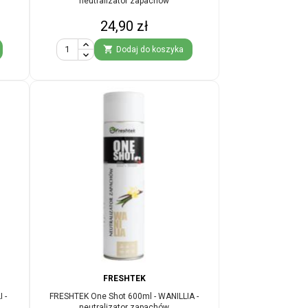
neutralizator zapachów
Cena
24,90 zł

Dodaj do koszyka
FRESHTEK
 -
FRESHTEK One Shot 600ml - WANILLIA -
neutralizator zapachów