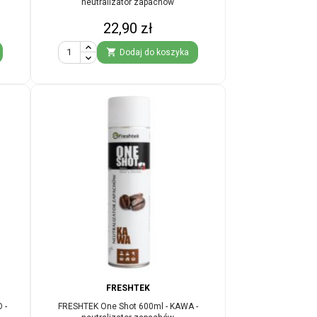
neutralizator zapachów
Cena
22,90 zł

Dodaj do koszyka
FRESHTEK
 -
FRESHTEK One Shot 600ml - KAWA -