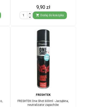
Cena
9,90 zł

Dodaj do koszyka
FRESHTEK
o,
FRESHTEK One Shot 600ml - Jarzębina,
neutralizator zapachów