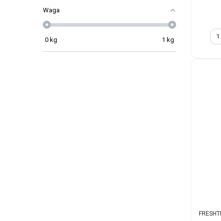
Waga
0
kg
1
kg
FRESHTE