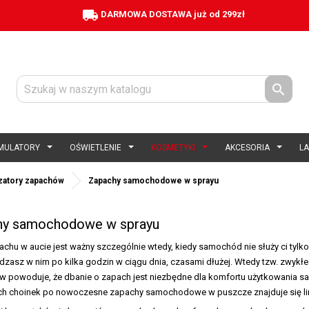
local_shipping
DARMOWA DOSTAWA już od 299zł

MULATORY
OŚWIETLENIE
KOSMETYKI
AKCESORIA
L
izatory zapachów
Zapachy samochodowe w sprayu
hy samochodowe w sprayu
chu w aucie jest ważny szczególnie wtedy, kiedy samochód nie służy ci tylko
dzasz w nim po kilka godzin w ciągu dnia, czasami dłużej. Wtedy tzw. zwykłe
w powoduje, że dbanie o zapach jest niezbędne dla komfortu użytkowan
ch choinek po nowoczesne zapachy samochodowe w puszcze znajduje się l