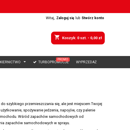
Witaj,
Zaloguj się
lub
Stwórz konto
shopping_cart
Koszyk:
0
szt. - 0,00 zł
PROMO
AKIERNICTWO
TURBOPROMOCJE
WYPRZEDAŻ
 do szybkiego przemieszczania się, ale jest miejscem Twojej
 użytkowanie, spożywanie jedzenia, napojów, czy palenie
ia samochodu. Wśród zapachów samochodowych od
inia zapachów samochodowych w sprayu.