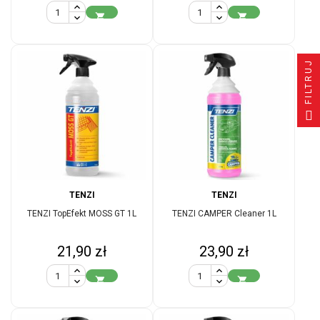


FILTRUJ
TENZI
TENZI
TENZI TopEfekt MOSS GT 1L
TENZI CAMPER Cleaner 1L
Cena
Cena
21,90 zł
23,90 zł

