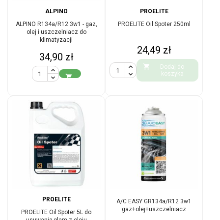
ALPINO
PROELITE
ALPINO R134a/R12 3w1 - gaz,
PROELITE Oil Spoter 250ml
olej i uszczelniacz do
klimatyzacji
Cena
24,49 zł
Cena
34,90 zł

Dodaj do
koszyka

PROELITE
A/C EASY GR134a/R12 3w1
gaz+olej+uszczelniacz
PROELITE Oil Spoter 5L do