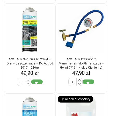
A/C EASY 3w1 Gaz R1234yf +
A/C EASY Przewód z
Olej + Uszczelniacz – Do Aut od
Manometrem do Klimatyzacji –
2017r (626g)
Gwint 7/16" (Niskie Ciśnienie)
Cena
Cena
49,90 zł
47,90 zł


Tylko odbiór osobisty