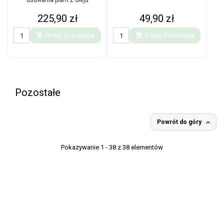
usuwania plam z oleju
Cena
Cena
225,90 zł
49,90 zł


Dodaj do koszyka
Dodaj do koszyka
Pozostałe

Powrót do góry
Pokazywanie 1 - 38 z 38 elementów

O firmie

Informacje