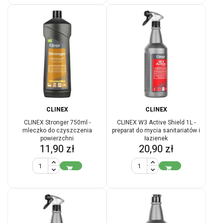
CLINEX
CLINEX
CLINEX Stronger 750ml -
CLINEX W3 Active Shield 1L -
mleczko do czyszczenia
preparat do mycia sanitariatów i
powierzchni
łazienek
Cena
Cena
11,90 zł
20,90 zł

