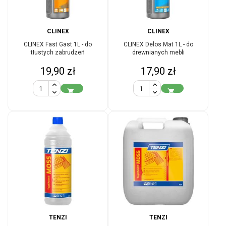
CLINEX
CLINEX
CLINEX Fast Gast 1L - do
CLINEX Delos Mat 1L - do
tłustych zabrudzeń
drewnianych mebli
Cena
Cena
19,90 zł
17,90 zł


TENZI
TENZI