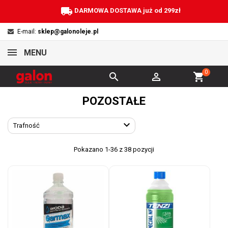
local_shipping
DARMOWA DOSTAWA już od 299zł
E-mail:
sklep@galonoleje.pl
MENU
0


shopping_cart
POZOSTAŁE

Trafność
Pokazano 1-36 z 38 pozycji