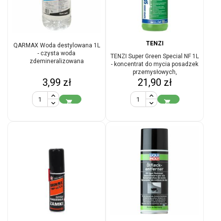
TENZI
QARMAX Woda destylowana 1L
- czysta woda
TENZI Super Green Special NF 1L
zdemineralizowana
- koncentrat do mycia posadzek
przemysłowych,
Cena
Cena
3,99 zł
21,90 zł

