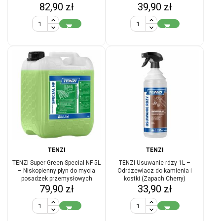
Cena
Cena
z manometrem
82,90 zł
39,90 zł


TENZI
TENZI
TENZI Super Green Special NF 5L
TENZI Usuwanie rdzy 1L –
– Niskopienny płyn do mycia
Odrdzewiacz do kamienia i
posadzek przemysłowych
kostki (Zapach Cherry)
Cena
Cena
79,90 zł
33,90 zł

