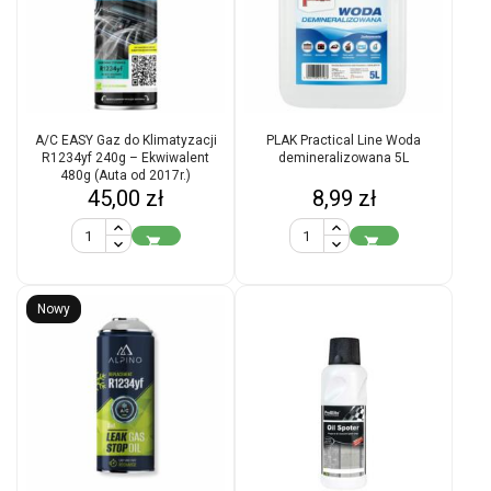
A/C EASY Gaz do Klimatyzacji
PLAK Practical Line Woda
R1234yf 240g – Ekwiwalent
demineralizowana 5L
480g (Auta od 2017r.)
Cena
Cena
45,00 zł
8,99 zł


Nowy