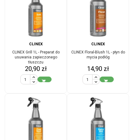
CLINEX
CLINEX
CLINEX Grill 1L - Preparat do
CLINEX Floral-Blush 1L - płyn do
usuwania zapieczonego
mycia podłóg
tłuszczu
Cena
Cena
20,90 zł
14,90 zł

