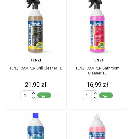
TENZI
TENZI
TENZI CAMPER Grill Cleaner 1L
TENZI CAMPER Bathroom
Cleaner 1L
Cena
Cena
21,90 zł
16,99 zł

