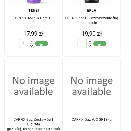
TENZI
ERLA
TENZI CAMPER Care 1L
ERLA Fuger 1L - czyszczenie fug
i spoin
Cena
Cena
17,99 zł
19,90 zł


CARFIX Gaz Zestaw 5w1
CARFIX Gaz A/C GR134a
GR134a
gaz+olej+uszczelniacz+przewód