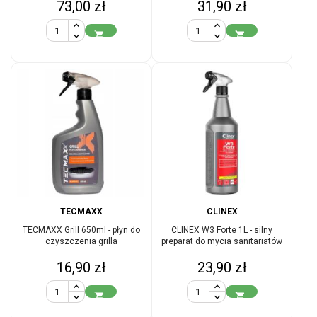
Cena
Cena
73,00 zł
31,90 zł


TECMAXX
CLINEX
TECMAXX Grill 650ml - płyn do
CLINEX W3 Forte 1L - silny
czyszczenia grilla
preparat do mycia sanitariatów
Cena
Cena
16,90 zł
23,90 zł

