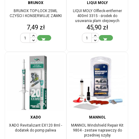
BRUNOX
LIQUI MOLY
BRUNOX TOP-LOCK 25ML
LIQUI MOLY Olfleck-entferner
CZYŚCI I KONSERWUJE ZAMKI
400ml 3315 - środek do
usuwania plam olejowych
Cena
Cena
7,49 zł
45,90 zł


XADO
MANNOL
XADO Revitalizant EX120 8ml -
MANNOL Windshield Repair Kit
dodatek do pomp paliwa
9804 - zestaw naprawczy do
przedniej szyby