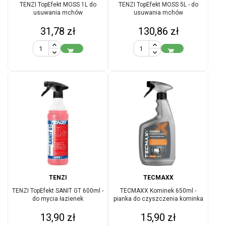
TENZI TopEfekt MOSS 1L do
TENZI TopEfekt MOSS 5L - do
usuwania mchów
usuwania mchów
Cena
Cena
31,78 zł
130,86 zł


TENZI
TECMAXX
TENZI TopEfekt SANIT GT 600ml -
TECMAXX Kominek 650ml -
do mycia łazienek
pianka do czyszczenia kominka
Cena
Cena
13,90 zł
15,90 zł