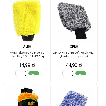
AMIO
XPRO
AMIO rękawica do mycia z
XPRO Xtra Ultra Soft Wash Mitt -
mikrofibry żółta 23x17 71g.
rękawica do mycia auta
Cena
Cena
14,99 zł
44,90 zł

