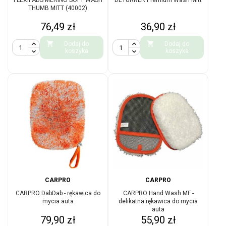
FLEXIPADS MERINO SOFT WASH
DETURNER Premium Wash Mitt
THUMB MITT (40002)
Cena
Cena
76,49 zł
36,90 zł


Dodaj do
Dodaj do
koszyka
koszyka
CARPRO
CARPRO
CARPRO DabDab - rękawica do
CARPRO Hand Wash MF -
mycia auta
delikatna rękawica do mycia
auta
Cena
Cena
79,90 zł
55,90 zł