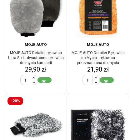
MOJE AUTO
MOJE AUTO
MOJE AUTO Detailer rękawica
MOJE AUTO Detailer Rękawica
Ultra Soft - dwustronna rękawica
do Mycia - rękawica
do mycia karoserii
przeznaczona do mycia
Cena
Cena
29,90 zł
karoserii samochodu
21,90 zł


-20%