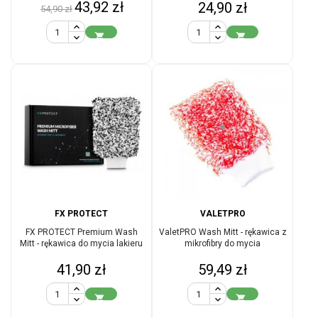
Cena
Cena
43,92 zł
Cena
24,90 zł
54,90 zł
podstawowa


FX PROTECT
VALETPRO
FX PROTECT Premium Wash
ValetPRO Wash Mitt - rękawica z
Mitt - rękawica do mycia lakieru
mikrofibry do mycia
Cena
Cena
41,90 zł
59,49 zł

