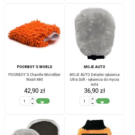
POORBOY`S WORLD
MOJE AUTO
POORBOY`S Chanille Microfiber
MOJE AUTO Detailer rękawica
Wash Mitt
Ultra Soft - rękawica do mycia
auta
Cena
Cena
42,90 zł
36,90 zł

