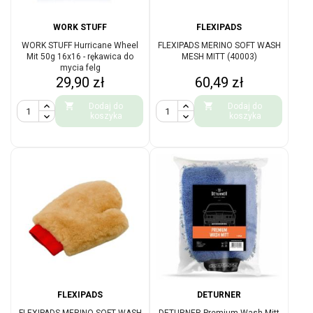
WORK STUFF
FLEXIPADS
WORK STUFF Hurricane Wheel
FLEXIPADS MERINO SOFT WASH
Mit 50g 16x16 - rękawica do
MESH MITT (40003)
mycia felg
Cena
Cena
29,90 zł
60,49 zł


Dodaj do
Dodaj do
koszyka
koszyka
FLEXIPADS
DETURNER