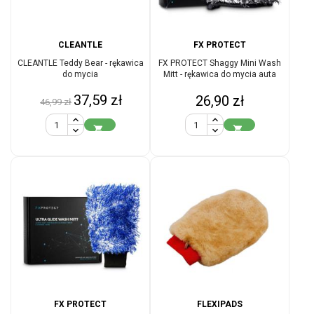
CLEANTLE
FX PROTECT
CLEANTLE Teddy Bear - rękawica
FX PROTECT Shaggy Mini Wash
do mycia
Mitt - rękawica do mycia auta
Cena
Cena
37,59 zł
Cena
26,90 zł
46,99 zł
podstawowa


FX PROTECT
FLEXIPADS