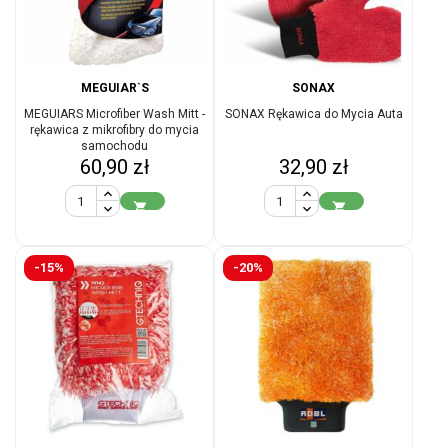
MEGUIAR`S
SONAX
MEGUIARS Microfiber Wash Mitt -
SONAX Rękawica do Mycia Auta
rękawica z mikrofibry do mycia
samochodu
Cena
Cena
60,90 zł
32,90 zł


-15%
-20%