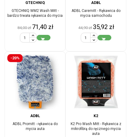
GTECHNIQ
ADBL
GTECHNIQ WM2 Wash Mitt -
ADBL Caremitt - Rękawica do
bardzo trwała rękawica do mycia
mycia samochodu
Cena
Cena
Cena
Cena
71,40 zł
35,92 zł
84,00 zł
44,90 zł
podstawowa
podstawowa


-20%
ADBL
K2
ADBL Promitt - rękawica do
K2 Pro Wash Mitt - Rękawica z
mycia auta
mikrofibrą do ręcznego mycia
auta