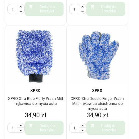


Dodaj do
Dodaj do
koszyka
koszyka
XPRO
XPRO
XPRO Xtra Blue Fluffy Wash Mitt
XPRO Xtra Double Finger Wash
- rękawica do mycia auta
Mitt - rękawica obustronna do
mycia auta
Cena
Cena
34,90 zł
34,90 zł


Dodaj do
Dodaj do
koszyka
koszyka