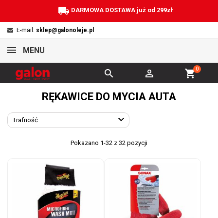
local_shipping
DARMOWA DOSTAWA już od 299zł
E-mail:
sklep@galonoleje.pl
MENU
0


shopping_cart
RĘKAWICE DO MYCIA AUTA

Trafność
Pokazano 1-32 z 32 pozycji