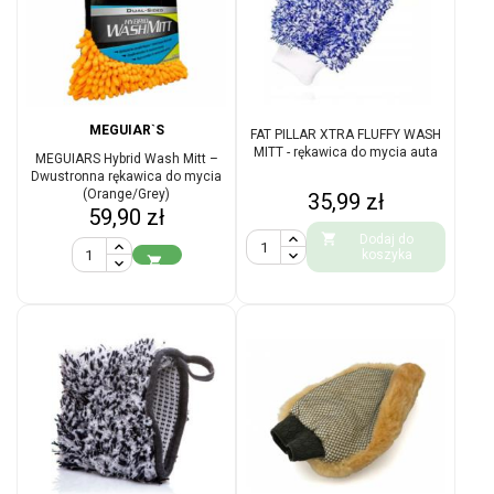
MEGUIAR`S
FAT PILLAR XTRA FLUFFY WASH
MITT - rękawica do mycia auta
MEGUIARS Hybrid Wash Mitt –
Dwustronna rękawica do mycia
(Orange/Grey)
Cena
35,99 zł
Cena
59,90 zł

Dodaj do
koszyka
