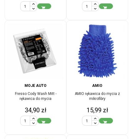


MOJE AUTO
AMIO
Fresso Cody Wash Mitt -
AMIO rękawica do mycia z
rękawica do mycia
mikrofibry
Cena
Cena
34,90 zł
15,99 zł

