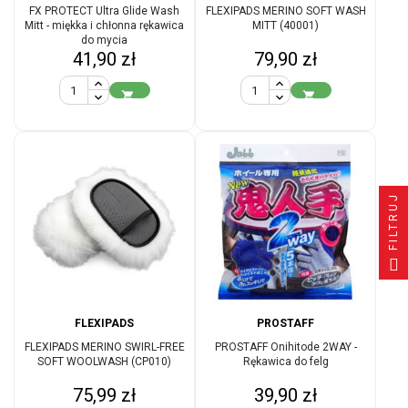
FX PROTECT Ultra Glide Wash
FLEXIPADS MERINO SOFT WASH
Mitt - miękka i chłonna rękawica
MITT (40001)
do mycia
Cena
Cena
41,90 zł
79,90 zł


FILTRUJ
FLEXIPADS
PROSTAFF
FLEXIPADS MERINO SWIRL-FREE
PROSTAFF Onihitode 2WAY -
SOFT WOOLWASH (CP010)
Rękawica do felg
Cena
Cena
75,99 zł
39,90 zł