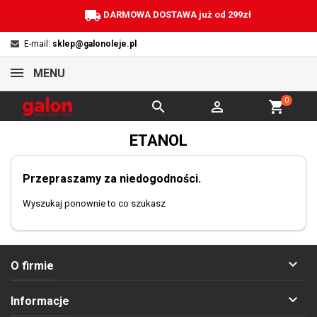
local_shipping
DARMOWA DOSTAWA już od 299zł
E-mail:
sklep@galonoleje.pl
MENU
0


shopping_cart
ETANOL
Przepraszamy za niedogodności.
Wyszukaj ponownie to co szukasz

O firmie

Informacje