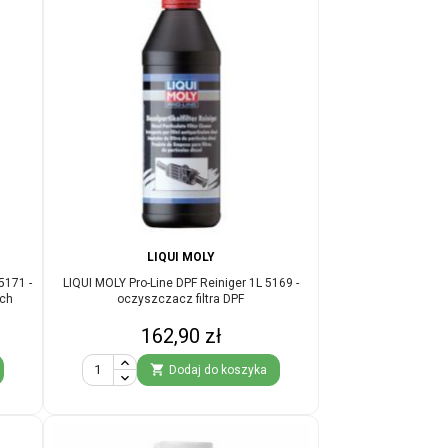
LIQUI MOLY
5171 -
LIQUI MOLY Pro-Line DPF Reiniger 1L 5169 -
ych
oczyszczacz filtra DPF
Cena
162,90 zł

Dodaj do koszyka