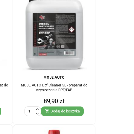
MOJE AUTO
at do
MOJE AUTO Dpf Cleaner 5L - preparat do
czyszczenia DPF/FAP
Cena
89,90 zł

Dodaj do koszyka