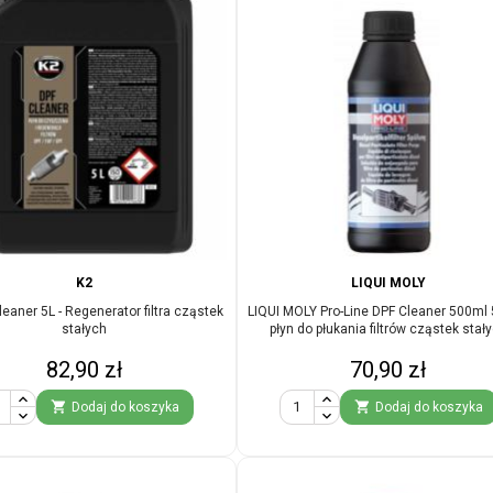
K2
LIQUI MOLY
eaner 5L - Regenerator filtra cząstek
LIQUI MOLY Pro-Line DPF Cleaner 500ml 
stałych
płyn do płukania filtrów cząstek stał
Cena
Cena
82,90 zł
70,90 zł


Dodaj do koszyka
Dodaj do koszyka