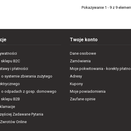
Pokazywanie 1 - 9 z 9 eleme
cje
Twoje konto
rywatności
Dane osobowe
 sklepu B2C
Zamówienia
tawy i płatności
Moje pokwitowania - korekty płatno
 o systemie zbierania zużytego
Adresy
lektrycznego
Kupony
a o odpadach z gosp. domowego
Moje powiadomienia
 sklepu B2B
Zaufane opinie
eklamacje
częściej Zadawane Pytania
 Zwrotów Online