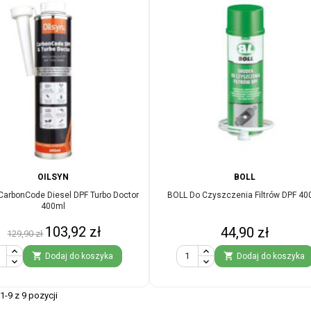
OILSYN
BOLL
CarbonCode Diesel DPF Turbo Doctor
BOLL Do Czyszczenia Filtrów DPF 40
400ml
Cena
Cena
103,92 zł
Cena
44,90 zł
129,90 zł
podstawowa


Dodaj do koszyka
Dodaj do koszyka
-9 z 9 pozycji