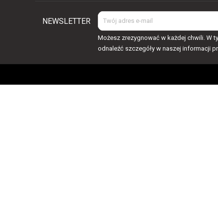
NEWSLETTER
Możesz zrezygnować w każdej chwili. W ty
odnaleźć szczegóły w naszej informacji p