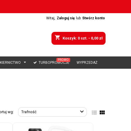
Witaj,
Zaloguj się
lub
Stwórz konto
shopping_cart
Koszyk:
0
szt. - 0,00 zł
PROMO
AKIERNICTWO
TURBOPROMOCJE
WYPRZEDAŻ



ortuj wg:
Trafność