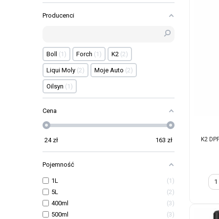
Producenci
Boll
1
Forch
1
K2
2
Liqui Moly
2
Moje Auto
2
Oilsyn
1
Cena
K2 DPF
24
zł
163
zł
Pojemność
1L
1
5L
2
400ml
3
500ml
3