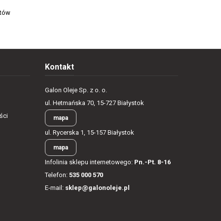
ntów
Kontakt
Galon Oleje Sp. z o. o.
ul. Hetmańska 70, 15-727 Białystok
ści
mapa
ul. Rycerska 1, 15-157 Białystok
mapa
Infolinia sklepu internetowego:
Pn.-Pt. 8-16
Telefon:
535 000 570
E-mail:
sklep@galonoleje.pl