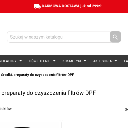
local_shipping
DARMOWA DOSTAWA już od 299zł

MULATORY
OŚWIETLENIE
KOSMETYKI
AKCESORIA
L
Środki, preparaty do czyszczenia filtrów DPF
, preparaty do czyszczenia filtrów DPF
oduktów.
S