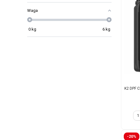
Waga
0
kg
6
kg
K2 DPF Cl
-20%