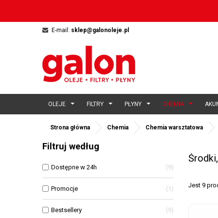
E-mail:
sklep@galonoleje.pl
OLEJE
FILTRY
PŁYNY
CHEMIA
AKU
Strona główna
Chemia
Chemia warsztatowa
Filtruj według
Środki
Dostępne w 24h
9
Jest 9 pr
Promocje
1
Bestsellery
9