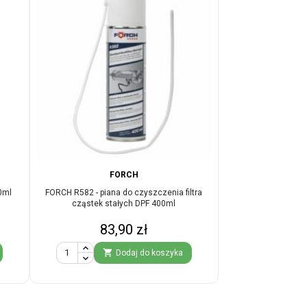
FORCH
0ml
FORCH R582 - piana do czyszczenia filtra
cząstek stałych DPF 400ml
Cena
83,90 zł

Dodaj do koszyka