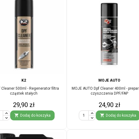
K2
MOJE AUTO
 Cleaner 500ml - Regenerator filtra
MOJE AUTO Dpf Cleaner 400ml - prepar
cząstek stałych
czyszczenia DPF/FAP
Cena
Cena
29,90 zł
24,90 zł


Dodaj do koszyka
Dodaj do koszyka