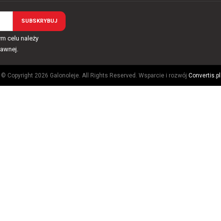
m celu należy
rawnej.
© Copyright 2026 Galonoleje. All Rights Reserved. Wsparcie i rozwój
Convertis.pl