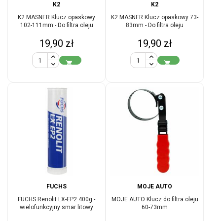
K2
K2
K2 MASNER Klucz opaskowy
K2 MASNER Klucz opaskowy 73-
102-111mm - Do filtra oleju
83mm - Do filtra oleju
Cena
Cena
19,90 zł
19,90 zł


FUCHS
MOJE AUTO
FUCHS Renolit LX-EP2 400g -
MOJE AUTO Klucz do filtra oleju
wielofunkcyjny smar litowy
60-73mm