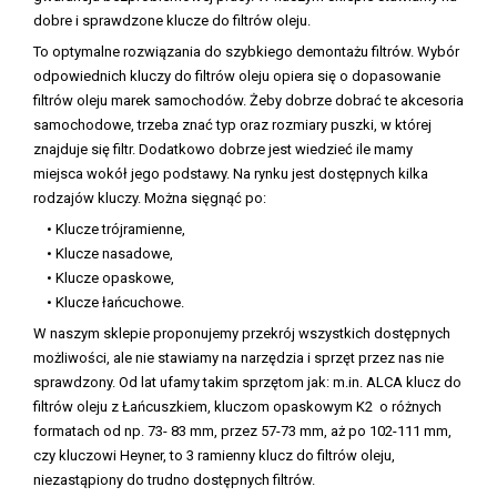
dobre i sprawdzone klucze do filtrów oleju.
To optymalne rozwiązania do szybkiego demontażu filtrów. Wybór
odpowiednich kluczy do filtrów oleju opiera się o dopasowanie
filtrów oleju marek samochodów. Żeby dobrze dobrać te akcesoria
samochodowe, trzeba znać typ oraz rozmiary puszki, w której
znajduje się filtr. Dodatkowo dobrze jest wiedzieć ile mamy
miejsca wokół jego podstawy. Na rynku jest dostępnych kilka
rodzajów kluczy. Można sięgnąć po:
• Klucze trójramienne,
• Klucze nasadowe,
• Klucze opaskowe,
• Klucze łańcuchowe.
W naszym sklepie proponujemy przekrój wszystkich dostępnych
możliwości, ale nie stawiamy na narzędzia i sprzęt przez nas nie
sprawdzony. Od lat ufamy takim sprzętom jak: m.in. ALCA klucz do
filtrów oleju z Łańcuszkiem, kluczom opaskowym K2 o różnych
formatach od np. 73- 83 mm, przez 57-73 mm, aż po 102-111 mm,
czy kluczowi Heyner, to 3 ramienny klucz do filtrów oleju,
niezastąpiony do trudno dostępnych filtrów.