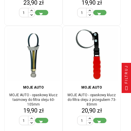
Cena
Cena
23,90 zł
19,90 zł


FILTRUJ
MOJE AUTO
MOJE AUTO
MOJE AUTO - opaskowy klucz
MOJE AUTO - opaskowy klucz
taśmowy do filtra oleju 60-
do filtra oleju z przegubem 73-
105mm
83mm
Cena
Cena
19,90 zł
20,90 zł

