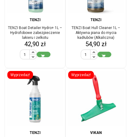
TENZI
TENZI
TENZI Boat Detailer Hydro+ 1L –
TENZI Boat Hull Cleaner 1L –
Hydrofobowe zabezpieczenie
Aktywna piana do mycia
lakieru i żelkotu
kadłubów (Alkaliczna)
Cena
Cena
42,90 zł
54,90 zł


Wyprzedaż!
Wyprzedaż!
TENZI
VIKAN