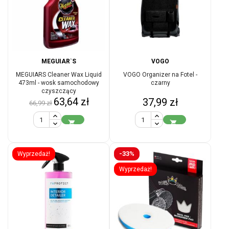
MEGUIAR`S
VOGO
MEGUIARS Cleaner Wax Liquid
VOGO Organizer na Fotel -
473ml - wosk samochodowy
czarny
czyszczący
Cena
Cena
63,64 zł
Cena
37,99 zł
66,99 zł
podstawowa


-33%
Wyprzedaż!
Wyprzedaż!