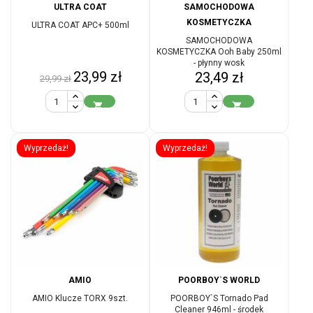
ULTRA COAT
SAMOCHODOWA
KOSMETYCZKA
ULTRA COAT APC+ 500ml
SAMOCHODOWA
KOSMETYCZKA Ooh Baby 250ml
- płynny wosk
Cena
Cena
23,99 zł
Cena
23,49 zł
29,99 zł
podstawowa


Wyprzedaż!
Wyprzedaż!
AMIO
POORBOY`S WORLD
AMIO Klucze TORX 9szt.
POORBOY`S Tornado Pad
Cleaner 946ml - środek