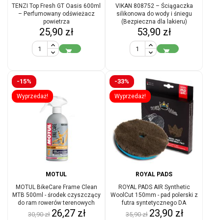
TENZI Top Fresh GT Oasis 600ml
VIKAN 808752 – Ściągaczka
– Perfumowany odświeżacz
silikonowa do wody i śniegu
powietrza
(Bezpieczna dla lakieru)
Cena
Cena
25,90 zł
53,90 zł


-15%
-33%
Wyprzedaż!
Wyprzedaż!
MOTUL
ROYAL PADS
MOTUL BikeCare Frame Clean
ROYAL PADS AIR Synthetic
MTB 500ml - środek czyszczący
WoolCut 150mm - pad polerski z
do ram rowerów terenowych
futra syntetycznego DA
Cena
Cena
Cena
Cena
26,27 zł
23,90 zł
30,90 zł
35,90 zł