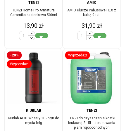
TENZI
AMIO
TENZI Home Pro Armatura
AMIO Klucze imbusowe HEX z
Ceramika Łazienkowa 500ml
kulką 9szt.
Cena
Cena
13,90 zł
31,90 zł


-20%
Wyprzedaż!
Wyprzedaż!
KIURLAB
TENZI
Kiurlab ACID Wheely 1L - płyn do
TENZI do czyszczenia kostki
mycia felg
brukowej 2 - 5L - do usuwania
plam ropopochodnych