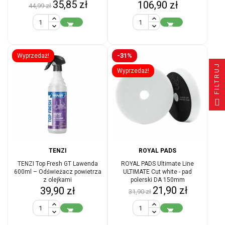
Cena
Cena
35,85 zł
Cena
106,90 zł
44,99 zł
podstawowa


-31%
Wyprzedaż!
FILTRUJ
Wyprzedaż!
TENZI
ROYAL PADS
TENZI Top Fresh GT Lawenda
ROYAL PADS Ultimate Line
600ml – Odświeżacz powietrza
ULTIMATE Cut white - pad
z olejkami
polerski DA 150mm
Cena
Cena
Cena
21,90 zł
39,90 zł
31,90 zł
podstawowa

