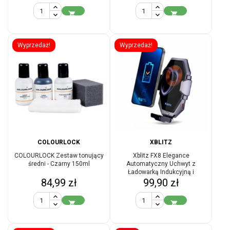
podstawowa
podstawowa


Wyprzedaż!
Wyprzedaż!
COLOURLOCK
XBLITZ
COLOURLOCK Zestaw tonujący
Xblitz FX8 Elegance
średni - Czarny 150ml
Automatyczny Uchwyt z
Ładowarką Indukcyjną i
Cena
Cena
84,99 zł
Ruchomą Cewką
99,90 zł

