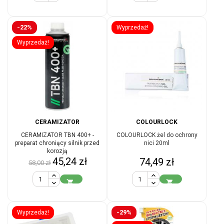
-22%
Wyprzedaż!
Wyprzedaż!
CERAMIZATOR
COLOURLOCK
CERAMIZATOR TBN 400+ -
COLOURLOCK żel do ochrony
preparat chroniący silnik przed
nici 20ml
korozją
Cena
Cena
45,24 zł
Cena
74,49 zł
58,00 zł
podstawowa


-29%
Wyprzedaż!