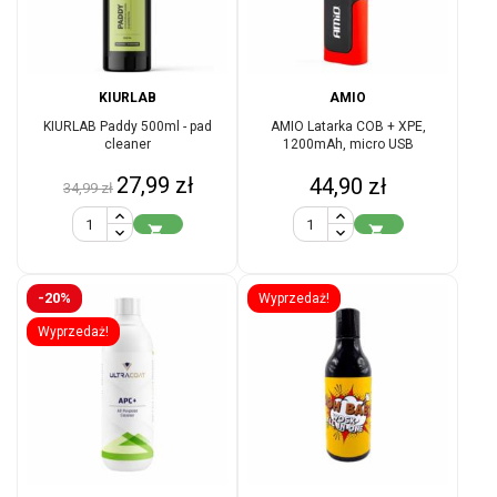
KIURLAB
AMIO
KIURLAB Paddy 500ml - pad
AMIO Latarka COB + XPE,
cleaner
1200mAh, micro USB
Cena
Cena
27,99 zł
Cena
44,90 zł
34,99 zł
podstawowa


-20%
Wyprzedaż!
Wyprzedaż!