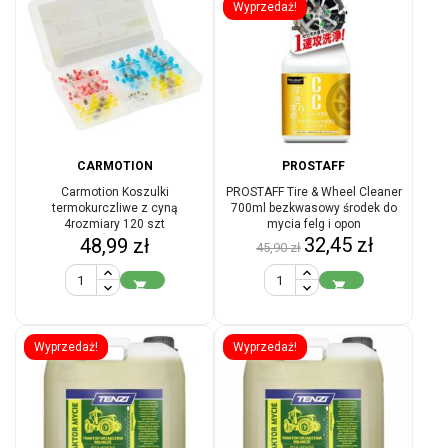
Wyprzedaż!
CARMOTION
PROSTAFF
Carmotion Koszulki
PROSTAFF Tire & Wheel Cleaner
termokurczliwe z cyną
700ml bezkwasowy środek do
4rozmiary 120 szt
mycia felg i opon
Cena
Cena
Cena
32,45 zł
48,99 zł
45,90 zł
podstawowa


Wyprzedaż!
Wyprzedaż!