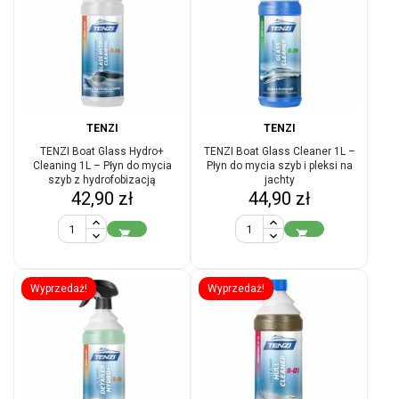
TENZI
TENZI
TENZI Boat Glass Hydro+
TENZI Boat Glass Cleaner 1L –
Cleaning 1L – Płyn do mycia
Płyn do mycia szyb i pleksi na
szyb z hydrofobizacją
jachty
Cena
Cena
42,90 zł
44,90 zł


Wyprzedaż!
Wyprzedaż!