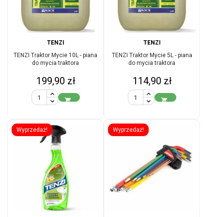
TENZI
TENZI
TENZI Traktor Mycie 10L - piana
TENZI Traktor Mycie 5L - piana
do mycia traktora
do mycia traktora
Cena
Cena
199,90 zł
114,90 zł


Wyprzedaż!
Wyprzedaż!