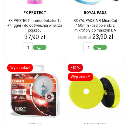
FX PROTECT
ROYAL PADS
FX PROTECT Interior Detailer 1L
ROYAL PADS AIR MicroCut
+ trigger - do odświeżnia wnętrza
150mm - pad polerski z
pojazdu
mikrofibry do maszyn DA
Cena
Cena
Cena
23,90 zł
37,90 zł
35,90 zł
podstawowa


-31%
Wyprzedaż!
Wyprzedaż!
OSRAM
ROYAL PADS
OSRAM Night Breaker Laser H8 -
ROYAL PADS Ultimate Line