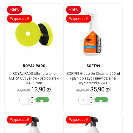
-36%
-16%
Wyprzedaż!
Wyprzedaż!
ROYAL PADS
SOFT99
ROYAL PADS Ultimate Line
SOFT99 Glaco De Cleaner 500ml
ULTRA Cut yellow - pad polerski
- płyn do szyb i niewidzialna
DA 80mm
wycieraczka 2w1
Cena
Cena
Cena
Cena
13,90 zł
35,90 zł
21,90 zł
42,90 zł
podstawowa
podstawowa


Wyprzedaż!
Wyprzedaż!