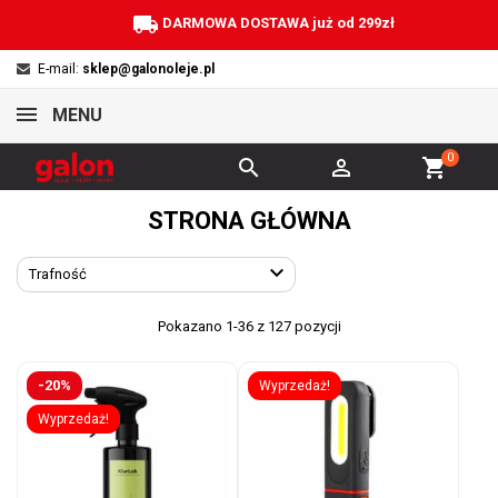
local_shipping
DARMOWA DOSTAWA już od 299zł
E-mail:
sklep@galonoleje.pl
MENU
0


shopping_cart
STRONA GŁÓWNA

Trafność
Pokazano 1-36 z 127 pozycji
-20%
Wyprzedaż!
Wyprzedaż!