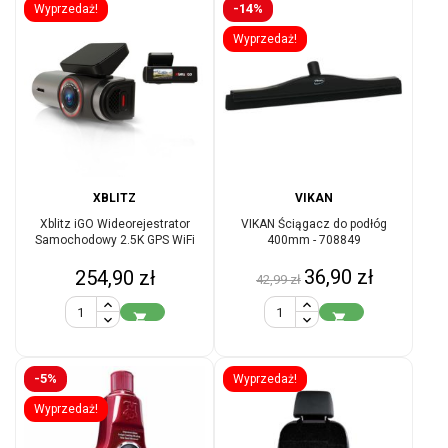
-14%
Wyprzedaż!
Wyprzedaż!
XBLITZ
VIKAN
Xblitz iGO Wideorejestrator
VIKAN Ściągacz do podłóg
Samochodowy 2.5K GPS WiFi
400mm - 708849
Cena
Cena
Cena
36,90 zł
254,90 zł
42,99 zł
podstawowa


-5%
Wyprzedaż!
Wyprzedaż!