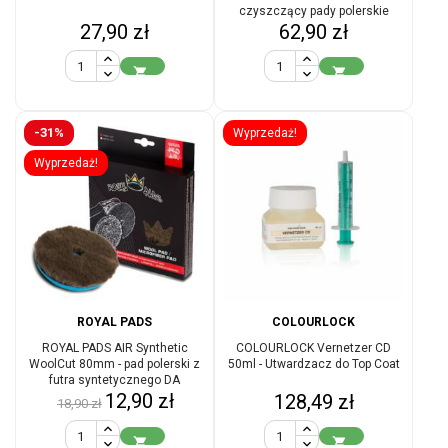
czyszczący pady polerskie
Cena
Cena
27,90 zł
62,90 zł


-31%
Wyprzedaż!
Wyprzedaż!
ROYAL PADS
COLOURLOCK
ROYAL PADS AIR Synthetic
COLOURLOCK Vernetzer CD
WoolCut 80mm - pad polerski z
50ml - Utwardzacz do Top Coat
futra syntetycznego DA
Cena
Cena
12,90 zł
Cena
128,49 zł
18,90 zł
podstawowa

