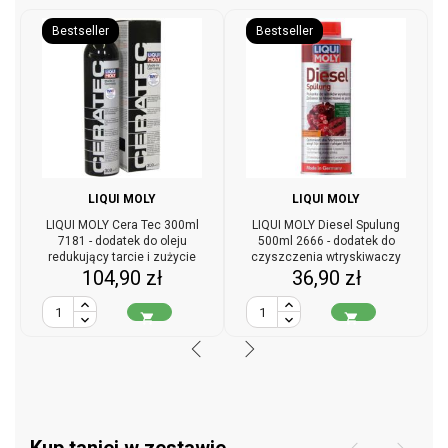
Bestseller
Bestseller
LIQUI MOLY
LIQUI MOLY
LIQUI MOLY Cera Tec 300ml
LIQUI MOLY Diesel Spulung
7181 - dodatek do oleju
500ml 2666 - dodatek do
redukujący tarcie i zużycie
czyszczenia wtryskiwaczy
Cena
Cena
104,90 zł
36,90 zł
diesla

