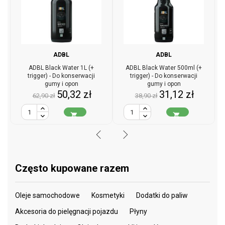
ADBL
ADBL
ADBL Black Water 1L (+
ADBL Black Water 500ml (+
trigger) - Do konserwacji
trigger) - Do konserwacji
gumy i opon
gumy i opon
Cena
Cena
Cena
Cena
50,32 zł
31,12 zł
62,90 zł
38,90 zł
podstawowa
podstawowa


Często kupowane razem
Oleje samochodowe
Kosmetyki
Dodatki do paliw
Akcesoria do pielęgnacji pojazdu
Płyny