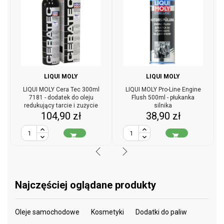
LIQUI MOLY
LIQUI MOLY
LIQUI MOLY Cera Tec 300ml
LIQUI MOLY Pro-Line Engine
7181 - dodatek do oleju
Flush 500ml - płukanka
redukujący tarcie i zużycie
silnika
Cena
Cena
104,90 zł
38,90 zł


Najczęściej oglądane produkty
Oleje samochodowe
Kosmetyki
Dodatki do paliw