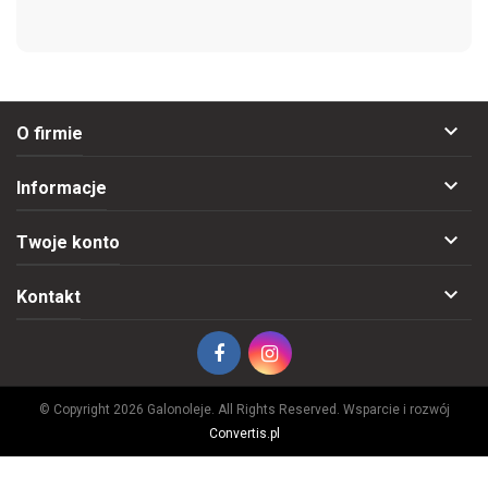

O firmie

Informacje

Twoje konto

Kontakt
© Copyright 2026 Galonoleje. All Rights Reserved. Wsparcie i rozwój
Convertis.pl