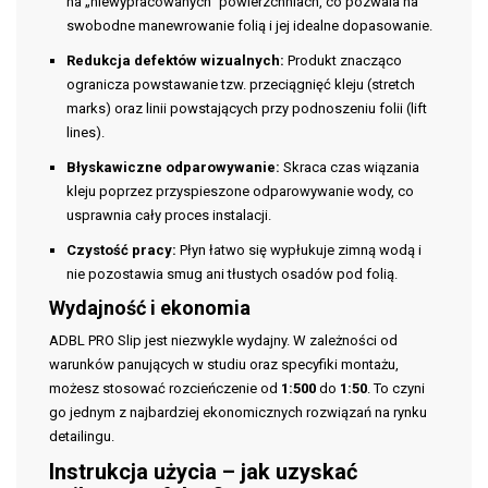
na „niewypracowanych” powierzchniach, co pozwala na
swobodne manewrowanie folią i jej idealne dopasowanie.
Redukcja defektów wizualnych:
Produkt znacząco
ogranicza powstawanie tzw. przeciągnięć kleju (stretch
marks) oraz linii powstających przy podnoszeniu folii (lift
lines).
Błyskawiczne odparowywanie:
Skraca czas wiązania
kleju poprzez przyspieszone odparowywanie wody, co
usprawnia cały proces instalacji.
Czystość pracy:
Płyn łatwo się wypłukuje zimną wodą i
nie pozostawia smug ani tłustych osadów pod folią.
Wydajność i ekonomia
ADBL PRO Slip jest niezwykle wydajny. W zależności od
warunków panujących w studiu oraz specyfiki montażu,
możesz stosować rozcieńczenie od
1:500
do
1:50
. To czyni
go jednym z najbardziej ekonomicznych rozwiązań na rynku
detailingu.
Instrukcja użycia – jak uzyskać