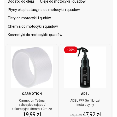
Dodatki do oleju
Oleje do motocykli i quadów
Płyny eksploatacyjne do motocykli i quadów
Filtry do motocykli i qudów
Chemia do motocykli i quadów
Kosmetyki do motocykli i quadów
-20%
CARMOTION
ADBL
Carmotion Taśma
ADBL PPF Gel 1L - żel
zabezpieczająca /
instalacyjny
dekoracyjna 50mm x 3m ze
Cena
Cena
Cena
strukturą carbon bezbarwna
19,99 zł
47,92 zł
59,90 zł