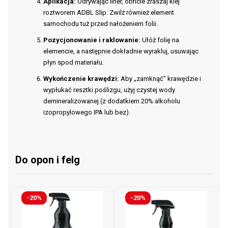
Aplikacja:
Odrywając liner, obficie zraszaj klej
roztworem ADBL Slip. Zwilż również element
samochodu tuż przed nałożeniem folii.
Pozycjonowanie i raklowanie:
Ułóż folię na
elemencie, a następnie dokładnie wyrakluj, usuwając
płyn spod materiału.
Wykończenie krawędzi:
Aby „zamknąć” krawędzie i
wypłukać resztki poślizgu, użyj czystej wody
demineralizowanej (z dodatkiem 20% alkoholu
izopropylowego IPA lub bez).
Do opon i felg
-20%
-20%