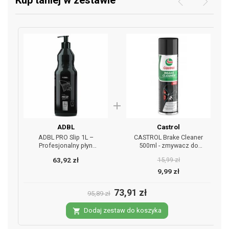
Kup taniej w zestawie
add
ADBL
Castrol
ADBL PRO Slip 1L –
CASTROL Brake Cleaner
Profesjonalny płyn
500ml - zmywacz do
instalacyjny do folii PPF
hamulców
63,92 zł
15,99 zł
9,99 zł
73,91 zł
95,89 zł
Dodaj zestaw do koszyka
shopping_cart