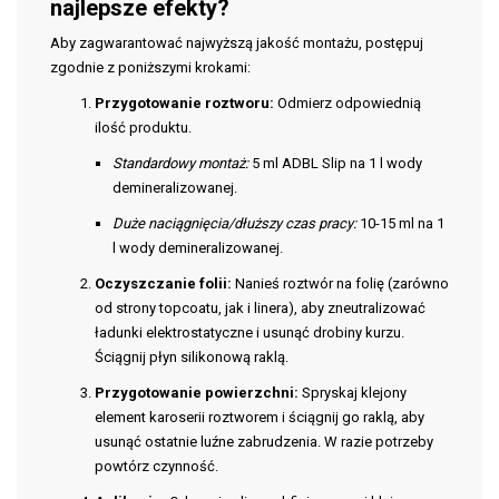
najlepsze efekty?
Aby zagwarantować najwyższą jakość montażu, postępuj
zgodnie z poniższymi krokami:
Przygotowanie roztworu:
Odmierz odpowiednią
ilość produktu.
Standardowy montaż:
5 ml ADBL Slip na 1 l wody
demineralizowanej.
Duże naciągnięcia/dłuższy czas pracy:
10-15 ml na 1
l wody demineralizowanej.
Oczyszczanie folii:
Nanieś roztwór na folię (zarówno
od strony topcoatu, jak i linera), aby zneutralizować
ładunki elektrostatyczne i usunąć drobiny kurzu.
Ściągnij płyn silikonową raklą.
Przygotowanie powierzchni:
Spryskaj klejony
element karoserii roztworem i ściągnij go raklą, aby
usunąć ostatnie luźne zabrudzenia. W razie potrzeby
powtórz czynność.