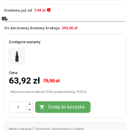
info
Dostawa już od:
7,99 zł
local_shipping
Do darmowej dostawy brakuje:
299,00 zł
Dostępne warianty:
Cena
63,92 zł
79,90 zł
Najniższa cena w okresie 30 dni przed promocją:
79,90 zł
Dodaj do koszyka

Masz pytania? Zadzwoń, doradzimy z ofertą