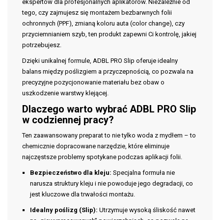
ekspertów dla profesjonalnych aplikatorów. Niezależnie od
tego, czy zajmujesz się montażem bezbarwnych folii
ochronnych (PPF), zmianą koloru auta (color change), czy
przyciemnianiem szyb, ten produkt zapewni Ci kontrolę, jakiej
potrzebujesz.
Dzięki unikalnej formule, ADBL PRO Slip oferuje idealny
balans między poślizgiem a przyczepnością, co pozwala na
precyzyjne pozycjonowanie materiału bez obaw o
uszkodzenie warstwy klejącej.
Dlaczego warto wybrać ADBL PRO Slip
w codziennej pracy?
Ten zaawansowany preparat to nie tylko woda z mydłem – to
chemicznie dopracowane narzędzie, które eliminuje
najczęstsze problemy spotykane podczas aplikacji folii.
Bezpieczeństwo dla kleju:
Specjalna formuła nie
narusza struktury kleju i nie powoduje jego degradacji, co
jest kluczowe dla trwałości montażu.
Idealny poślizg (Slip):
Utrzymuje wysoką śliskość nawet