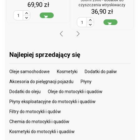
500ml 2666 - dodatek do
Cena
69,90 zł
czyszczenia wtryskiwaczy
Cena
36,90 zł
diesla


Najlepiej sprzedający się
Oleje samochodowe
Kosmetyki
Dodatki do paliw
Akcesoria do pielęgnacji pojazdu
Płyny
Dodatki do oleju
Oleje do motocykli i quadów
Płyny eksploatacyjne do motocykli i quadów
Filtry do motocykli i qudów
Chemia do motocykli i quadów
Kosmetyki do motocykli i quadów