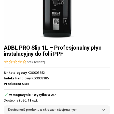
ADBL PRO Slip 1L – Profesjonalny płyn
instalacyjny do folii PPF
star_border
star_border
star_border
star_border
star_border
brak recenzji
Nr katalogowy
KOS003852
Indeks handlowy
KOS003186
Producent
ADBL

W magazynie - Wysyłka w 24h
Dostępna ilość:
11 szt.
expand_more
Dostępność produktu w sklepach stacjonarnych