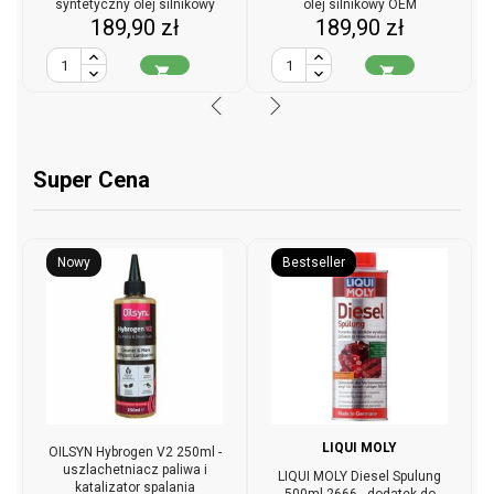
syntetyczny olej silnikowy
olej silnikowy OEM
Cena
Cena
189,90 zł
189,90 zł


Super Cena
Nowy
Bestseller
LIQUI MOLY
OILSYN Hybrogen V2 250ml -
uszlachetniacz paliwa i
LIQUI MOLY Diesel Spulung
katalizator spalania