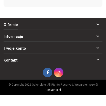

O firmie

Informacje

Twoje konto

Kontakt
© Copyright 2026 Galonoleje. All Rights Reserved. Wsparcie i rozwój
Convertis.pl