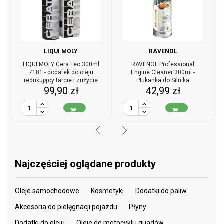
LIQUI MOLY
RAVENOL
LIQUI MOLY Cera Tec 300ml
RAVENOL Professional
7181 - dodatek do oleju
Engine Cleaner 300ml -
redukujący tarcie i zużycie
Płukanka do Silnika
Cena
Cena
99,90 zł
42,99 zł


Najczęściej oglądane produkty
Oleje samochodowe
Kosmetyki
Dodatki do paliw
Akcesoria do pielęgnacji pojazdu
Płyny
Dodatki do oleju
Oleje do motocykli i quadów