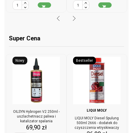


Super Cena
Nowy
Bestseller
LIQUI MOLY
OILSYN Hybrogen V2 250ml -
uszlachetniacz paliwa i
LIQUI MOLY Diesel Spulung
katalizator spalania
500ml 2666 - dodatek do
Cena
69,90 zł
czyszczenia wtryskiwaczy
diesla