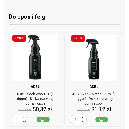
Do opon i felg
-20%
-20%
ADBL
ADBL
ADBL Black Water 1L (+
ADBL Black Water 500ml (+
trigger) - Do konserwacji
trigger) - Do konserwacji
gumy i opon
gumy i opon
Cena
Cena
Cena
Cena
50,32 zł
31,12 zł
62,90 zł
38,90 zł
podstawowa
podstawowa

