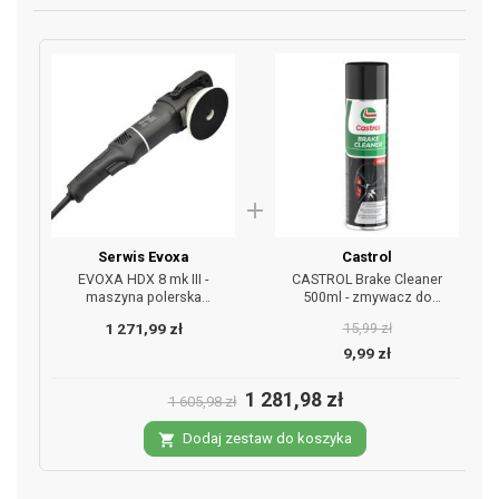
add
Serwis Evoxa
Castrol
EVOXA HDX 8 mk III -
CASTROL Brake Cleaner
maszyna polerska
500ml - zmywacz do
planetarna
hamulców
1 271,99 zł
15,99 zł
9,99 zł
1 281,98 zł
1 605,98 zł
Dodaj zestaw do koszyka
shopping_cart