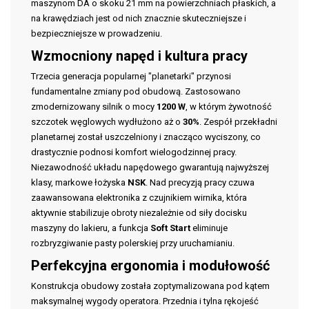
maszynom DA o skoku 21 mm na powierzchniach płaskich, a
na krawędziach jest od nich znacznie skuteczniejsze i
bezpieczniejsze w prowadzeniu.
Wzmocniony napęd i kultura pracy
Trzecia generacja popularnej "planetarki" przynosi
fundamentalne zmiany pod obudową. Zastosowano
zmodernizowany silnik o mocy
1200 W
, w którym żywotność
szczotek węglowych wydłużono aż o
30%
. Zespół przekładni
planetarnej został uszczelniony i znacząco wyciszony, co
drastycznie podnosi komfort wielogodzinnej pracy.
Niezawodność układu napędowego gwarantują najwyższej
klasy, markowe łożyska
NSK
. Nad precyzją pracy czuwa
zaawansowana elektronika z czujnikiem wirnika, która
aktywnie stabilizuje obroty niezależnie od siły docisku
maszyny do lakieru, a funkcja
Soft Start
eliminuje
rozbryzgiwanie pasty polerskiej przy uruchamianiu.
Perfekcyjna ergonomia i modułowość
Konstrukcja obudowy została zoptymalizowana pod kątem
maksymalnej wygody operatora. Przednia i tylna rękojeść