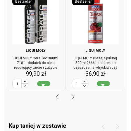
Bestseller
Bestseller
LIQUI MOLY
LIQUI MOLY
LIQUI MOLY Cera Tec 300ml
LIQUI MOLY Diesel Spulung
7181 - dodatek do oleju
500ml 2666 - dodatek do
redukujący tarcie i zużycie
czyszczenia wtryskiwaczy
Cena
Cena
99,90 zł
36,90 zł
diesla


Kup taniej w zestawie