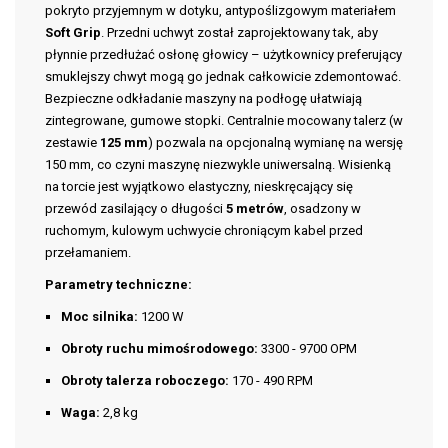
pokryto przyjemnym w dotyku, antypoślizgowym materiałem
Soft Grip
. Przedni uchwyt został zaprojektowany tak, aby
płynnie przedłużać osłonę głowicy – użytkownicy preferujący
smuklejszy chwyt mogą go jednak całkowicie zdemontować.
Bezpieczne odkładanie maszyny na podłogę ułatwiają
zintegrowane, gumowe stopki. Centralnie mocowany talerz (w
zestawie
125 mm
) pozwala na opcjonalną wymianę na wersję
150 mm, co czyni maszynę niezwykle uniwersalną. Wisienką
na torcie jest wyjątkowo elastyczny, nieskręcający się
przewód zasilający o długości
5 metrów
, osadzony w
ruchomym, kulowym uchwycie chroniącym kabel przed
przełamaniem.
Parametry techniczne:
Moc silnika:
1200 W
Obroty ruchu mimośrodowego:
3300 - 9700 OPM
Obroty talerza roboczego:
170 - 490 RPM
Waga:
2,8 kg