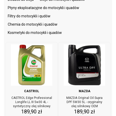
Płyny eksploatacyjne do motocykli i quadów
Filtry do motocykli i qudów
Chemia do motocykli i quadów
Kosmetyki do motocykli i quadów
CASTROL
MAZDA
CASTROL Edge Professional
MAZDA Original Oil Supra
Longlife LL III 5w30 4L -
DPF 5W30 5L - oryginalny
syntetyczny olej silnikowy
olej silnikowy OEM
Cena
Cena
189,90 zł
189,90 zł