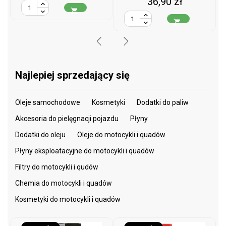
Cena
36,90 zł


Najlepiej sprzedający się
Oleje samochodowe
Kosmetyki
Dodatki do paliw
Akcesoria do pielęgnacji pojazdu
Płyny
Dodatki do oleju
Oleje do motocykli i quadów
Płyny eksploatacyjne do motocykli i quadów
Filtry do motocykli i qudów
Chemia do motocykli i quadów
Kosmetyki do motocykli i quadów