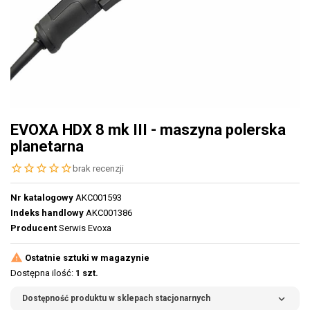
EVOXA HDX 8 mk III - maszyna polerska
planetarna
star_border
star_border
star_border
star_border
star_border
brak recenzji
Nr katalogowy
AKC001593
Indeks handlowy
AKC001386
Producent
Serwis Evoxa

Ostatnie sztuki w magazynie
Dostępna ilość:
1 szt.
expand_more
Dostępność produktu w sklepach stacjonarnych