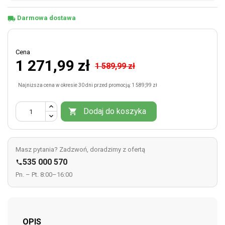
Darmowa dostawa
local_shipping
Cena
1 271,99 zł
1 589,99 zł
Najniższa cena w okresie 30 dni przed promocją:
1 589,99 zł
Dodaj do koszyka

Masz pytania? Zadzwoń, doradzimy z ofertą
535 000 570

Pn. – Pt. 8:00–16:00
OPIS