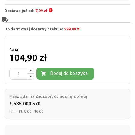
info
Dostawa już od:
7,99 zł
local_shipping
Do darmowej dostawy brakuje:
299,00 zł
Cena
104,90 zł
Dodaj do koszyka

Masz pytania? Zadzwoń, doradzimy z ofertą
535 000 570

Pn. – Pt. 8:00–16:00