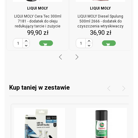
LIQUI MOLY
LIQUI MOLY
LIQUI MOLY Cera Tec 300ml
LIQUI MOLY Diesel Spulung
7181 - dodatek do oleju
500ml 2666 - dodatek do
redukujący tarcie i zużycie
czyszczenia wtryskiwaczy
Cena
Cena
99,90 zł
36,90 zł
diesla


Kup taniej w zestawie