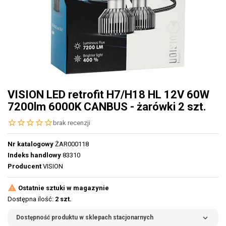
VISION LED retrofit H7/H18 HL 12V 60W
7200lm 6000K CANBUS - żarówki 2 szt.
star_border
star_border
star_border
star_border
star_border
brak recenzji
Nr katalogowy
ŻAR000118
Indeks handlowy
83310
Producent
VISION

Ostatnie sztuki w magazynie
Dostępna ilość:
2 szt.
expand_more
Dostępność produktu w sklepach stacjonarnych