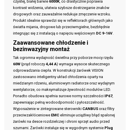
czystej, białej barwie
6000K
, co drastycznie poprawia
kontrast widzenia, ułatwia szybsze dostrzeganie znaków
drogowych oraz zauważalnie redukuje zmęczenie wzroku.
Produkt idealnie sprawdzi się w reflektorach głównych jako
światła mijania, drogowe lub przeciwmgielne, bezbłędnie
integrując się z instalacją o napięciu wejściowym
DC 9-16V
.
Zaawansowane chłodzenie i
bezinwazyjny montaż
Tak ogromna wydajność świetlna przy poborze mocy rzędu
60W
(prąd roboczy
4,44 A
) wymaga wysoce skutecznego
odprowadzania ciepła. W konstrukcji żarówek VISION
zastosowano inteligentny układ chłodzenia oparty na
miedzianym rdzeniu, aluminiowym radiatorze oraz wydajnym
wentylatorze, co maksymalizuje żywotność modułów LED.
Ponadto obudowa spełnia surowe normy szczelności
IP67
,
zapewniając pełną wodoodporność i pyłoszczelność.
Wyposażenie w zintegrowane sterowniki
CANBUS
oraz filtry
przeciwzakłóceniowe
EMC
eliminuje uciążliwy błąd spalonej
żarówki na desce rozdzielczej i chroni sprzęt audio przed
szumami. Żarówki instaluje się w wygodnym systemie
Plug