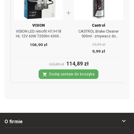
add
VISION
Castrol
VISION LED retrofit H7/H18
CASTROL Brake Cleaner
HL 12V 60W 7200lm 6000K
500ml - zmywacz do
CANBUS - żarówki 2 szt.
hamulców
104,90 zł
15,99 zł
9,99 zł
114,89 zł
120,89 zł
Dodaj zestaw do koszyka
shopping_cart

O firmie