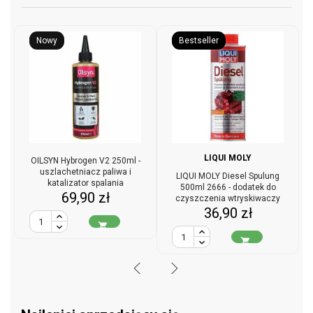
Nowy
Bestseller
LIQUI MOLY
OILSYN Hybrogen V2 250ml -
uszlachetniacz paliwa i
LIQUI MOLY Diesel Spulung
katalizator spalania
500ml 2666 - dodatek do
Cena
69,90 zł
czyszczenia wtryskiwaczy
Cena
36,90 zł
diesla

