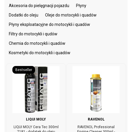
Akcesoria do pielęgnacji pojazdu
Płyny
Dodatki do oleju
Oleje do motocykli i quadów
Płyny eksploatacyjne do motocykli i quadów
Filtry do motocykli i qudów
Chemia do motocykli i quadów
Kosmetyki do motocykli i quadów
Bestseller
LIQUI MOLY
RAVENOL
LIQUI MOLY Cera Tec 300ml
RAVENOL Professional
7181 - dodatek do oleju
Engine Cleaner 300ml -