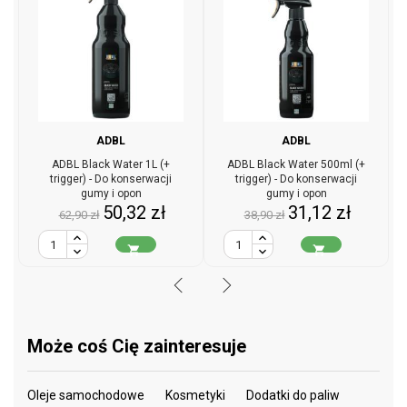
ADBL
ADBL
ADBL Black Water 1L (+
ADBL Black Water 500ml (+
trigger) - Do konserwacji
trigger) - Do konserwacji
gumy i opon
gumy i opon
Cena
Cena
Cena
Cena
50,32 zł
31,12 zł
62,90 zł
38,90 zł
podstawowa
podstawowa


Może coś Cię zainteresuje
Oleje samochodowe
Kosmetyki
Dodatki do paliw