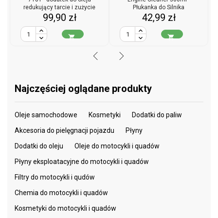
redukujący tarcie i zużycie
Płukanka do Silnika
Cena
Cena
99,90 zł
42,99 zł


Najczęściej oglądane produkty
Oleje samochodowe
Kosmetyki
Dodatki do paliw
Akcesoria do pielęgnacji pojazdu
Płyny
Dodatki do oleju
Oleje do motocykli i quadów
Płyny eksploatacyjne do motocykli i quadów
Filtry do motocykli i qudów
Chemia do motocykli i quadów
Kosmetyki do motocykli i quadów