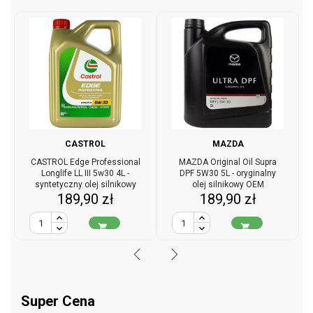
CASTROL
MAZDA
CASTROL Edge Professional
MAZDA Original Oil Supra
Longlife LL III 5w30 4L -
DPF 5W30 5L - oryginalny
syntetyczny olej silnikowy
olej silnikowy OEM
Cena
Cena
189,90 zł
189,90 zł


Super Cena