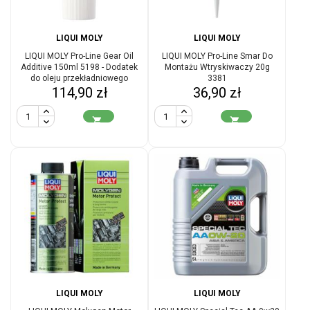
LIQUI MOLY
LIQUI MOLY
LIQUI MOLY Pro-Line Gear Oil
LIQUI MOLY Pro-Line Smar Do
Additive 150ml 5198 - Dodatek
Montażu Wtryskiwaczy 20g
do oleju przekładniowego
3381
Cena
Cena
114,90 zł
36,90 zł


LIQUI MOLY
LIQUI MOLY