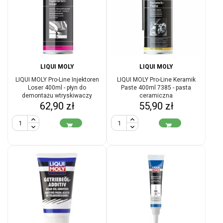
LIQUI MOLY
LIQUI MOLY
LIQUI MOLY Pro-Line Injektoren
LIQUI MOLY Pro-Line Keramik
Loser 400ml - płyn do
Paste 400ml 7385 - pasta
demontażu wtryskiwaczy
ceramiczna
Cena
Cena
62,90 zł
55,90 zł

