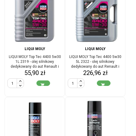
LIQUI MOLY
LIQUI MOLY
LIQUI MOLY Top Tec 4400 5w30
LIQUI MOLY Top Tec 4400 5w30
1L 2319 - olej silnikowy
5L 2322 - olej silnikowy
dedykowany do aut Renault i
dedykowany do aut Renault i
Cena
Cena
Mercedes-Benz
55,90 zł
Mercedes-Benz
226,96 zł

