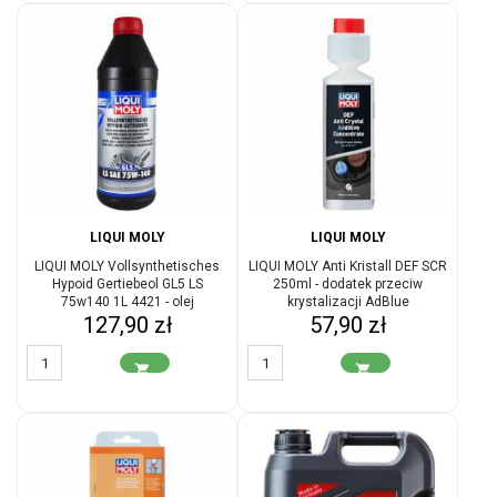
LIQUI MOLY
LIQUI MOLY
LIQUI MOLY Vollsynthetisches
LIQUI MOLY Anti Kristall DEF SCR
Hypoid Gertiebeol GL5 LS
250ml - dodatek przeciw
75w140 1L 4421 - olej
krystalizacji AdBlue
Cena
Cena
przekładniowy do skrzyni biegów
127,90 zł
57,90 zł

