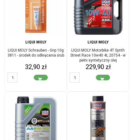
LIQUI MOLY
LIQUI MOLY
LIQUI MOLY Schrauben - Grip 10g
LIQUI MOLY Motorbike 4T Synth
3811 - środek do odkręcania śrub
Street Race 10w40 4L 20754 - w
pełni syntetyczny olej
Cena
Cena
32,90 zł
229,90 zł
motocyklowy

