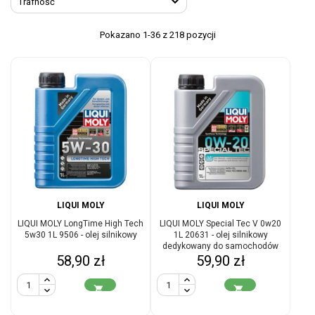

Trafność
Pokazano 1-36 z 218 pozycji
LIQUI MOLY
LIQUI MOLY
LIQUI MOLY LongTime High Tech
LIQUI MOLY Special Tec V 0w20
5w30 1L 9506 - olej silnikowy
1L 20631 - olej silnikowy
dedykowany do samochodów
Cena
Cena
58,90 zł
59,90 zł
Volvo

