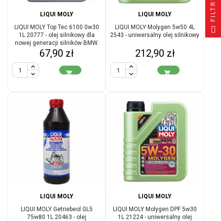
FILTRUJ
LIQUI MOLY
LIQUI MOLY
LIQUI MOLY Top Tec 6100 0w30
LIQUI MOLY Molygen 5w50 4L
1L 20777 - olej silnikowy dla
2543 - uniwersalny olej silnikowy
nowej generacji silników BMW.
Cena
Cena
67,90 zł
212,90 zł


LIQUI MOLY
LIQUI MOLY
LIQUI MOLY Getriebeol GL5
LIQUI MOLY Molygen DPF 5w30
75w80 1L 20463 - olej
1L 21224 - uniwersalny olej