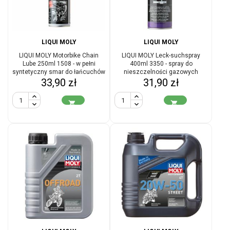
LIQUI MOLY
LIQUI MOLY
LIQUI MOLY Motorbike Chain
LIQUI MOLY Leck-suchspray
Lube 250ml 1508 - w pełni
400ml 3350 - spray do
syntetyczny smar do łańcuchów
nieszczelności gazowych
Cena
Cena
33,90 zł
motocykli
31,90 zł

