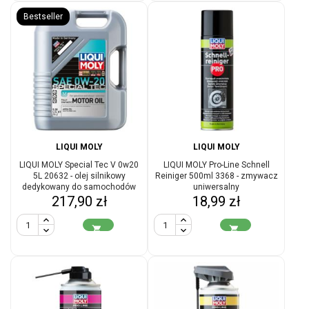
Bestseller
LIQUI MOLY
LIQUI MOLY
LIQUI MOLY Special Tec V 0w20
LIQUI MOLY Pro-Line Schnell
5L 20632 - olej silnikowy
Reiniger 500ml 3368 - zmywacz
dedykowany do samochodów
uniwersalny
Cena
Cena
217,90 zł
Ford
18,99 zł

