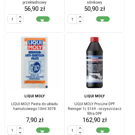
przekładniowy
silnikowy
Cena
Cena
56,90 zł
50,90 zł


LIQUI MOLY
LIQUI MOLY
LIQUI MOLY Pasta do układu
LIQUI MOLY Pro-Line DPF
hamulcowego 10ml 3078
Reiniger 1L 5169 - oczyszczacz
filtra DPF
Cena
Cena
7,90 zł
162,90 zł

