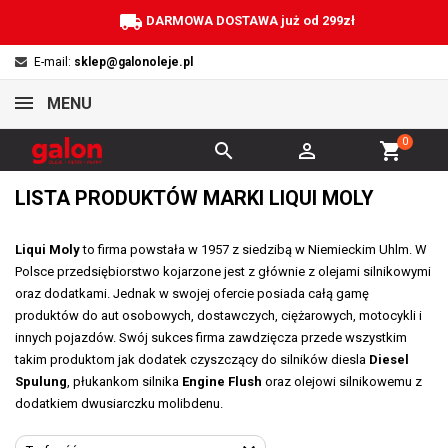
local_shipping
DARMOWA DOSTAWA już od 299zł
E-mail:
sklep@galonoleje.pl
MENU
0


shopping_cart
LISTA PRODUKTÓW MARKI LIQUI MOLY
Liqui Moly
to firma powstała w 1957 z siedzibą w Niemieckim Uhlm. W
Polsce przedsiębiorstwo kojarzone jest z głównie z olejami silnikowymi
oraz dodatkami. Jednak w swojej ofercie posiada całą gamę
produktów do aut osobowych, dostawczych, ciężarowych, motocykli i
innych pojazdów. Swój sukces firma zawdzięcza przede wszystkim
takim produktom jak dodatek czyszczący do silników diesla
Diesel
Spulung
, płukankom silnika
Engine Flush
oraz olejowi silnikowemu z
dodatkiem dwusiarczku molibdenu.