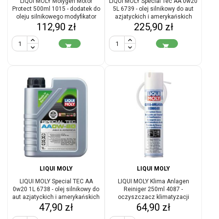
LIQUI MOLY Molygen Motor
LIQUI MOLY Special Tec AA 0w20
Protect 500ml 1015 - dodatek do
5L 6739 - olej silnikowy do aut
oleju silnikowego modyfikator
azjatyckich i amerykańskich
Cena
Cena
112,90 zł
tarcia
225,90 zł


LIQUI MOLY
LIQUI MOLY
LIQUI MOLY Special TEC AA
LIQUI MOLY Klima Anlagen
0w20 1L 6738 - olej silnikowy do
Reiniger 250ml 4087 -
aut azjatyckich i amerykańskich
oczyszczacz klimatyzacji
Cena
Cena
47,90 zł
64,90 zł