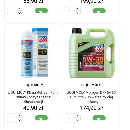
Cena
Cena
56,90 zł
199,90 zł


LIQUI MOLY
LIQUI MOLY
LIQUI MOLY Klima Refresh 75ml
LIQUI MOLY Molygen DPF 5w30
39049 - oczyszczacz
4L 21225 - uniwersalny olej
klimatyzacji
silnikowy
Cena
Cena
40,90 zł
174,90 zł

