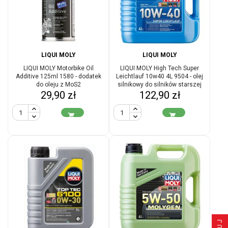
LIQUI MOLY
LIQUI MOLY
LIQUI MOLY Motorbike Oil
LIQUI MOLY High Tech Super
Additive 125ml 1580 - dodatek
Leichtlauf 10w40 4L 9504 - olej
do oleju z MoS2
silnikowy do silników starszej
Cena
Cena
29,90 zł
122,90 zł
generacji

