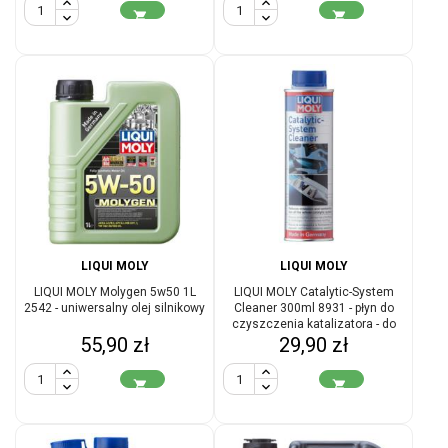


LIQUI MOLY
LIQUI MOLY
LIQUI MOLY Molygen 5w50 1L
LIQUI MOLY Catalytic-System
2542 - uniwersalny olej silnikowy
Cleaner 300ml 8931 - płyn do
czyszczenia katalizatora - do
Cena
Cena
55,90 zł
układu dolotowego
29,90 zł

