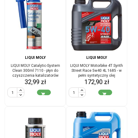
LIQUI MOLY
LIQUI MOLY
LIQUI MOLY Catalytic-System
LIQUI MOLY Motorbike 4T Synth
Clean 300ml 7110 - płyn do
Street Race 5w40 4L 1685 - w
czyszczenia katalizatorów
pełni syntetyczny olej
Cena
Cena
benzynowych
32,99 zł
172,90 zł
motocyklowy

