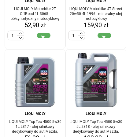
LIQUI MOLY
LIQUI MOLY
LIQUI MOLY Motorbike 2T
LIQUI MOLY Motorbike 4T Street
OffRoad 1L 3065 -
20w50 4L 1996 - mineralny olej
półsyntetyczny motocyklowy
motocyklowy
Cena
Cena
olej do mieszanki do dwusuwa
52,90 zł
159,90 zł


LIQUI MOLY
LIQUI MOLY
LIQUI MOLY Top Tec 4500 5w30
LIQUI MOLY Top Tec 4500 5w30
1L 2317 - olej silnikowy
5L 2318 - olej silnikowy
dedykowany do aut Mazda,
dedykowany do aut Mazda,
Mitsubishi, Land Rover
Mitsubishi, Land Rover