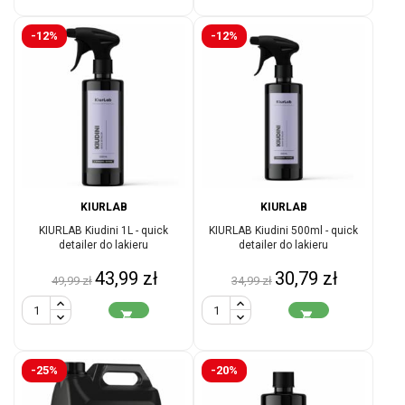
-12%
-12%
KIURLAB
KIURLAB
KIURLAB Kiudini 1L - quick
KIURLAB Kiudini 500ml - quick
detailer do lakieru
detailer do lakieru
Cena
Cena
Cena
Cena
43,99 zł
30,79 zł
49,99 zł
34,99 zł
podstawowa
podstawowa


-25%
-20%