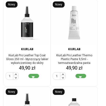
Nowy
Nowy
KIURLAB
KIURLAB
KiurLab Pro Leather Top Coat
KiurLab Pro Leather Thermo
Gloss 250 ml - błyszczący lakier
Plastic Paste 9,5ml -
wykończeniowy do skóry
termoutwardzalna pasta
Cena
Cena
49,90 zł
naprawcza do skóry
49,90 zł


Nowy
Nowy