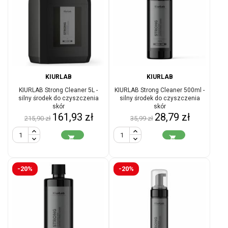
KIURLAB
KIURLAB
KIURLAB Strong Cleaner 5L -
KIURLAB Strong Cleaner 500ml -
silny środek do czyszczenia
silny środek do czyszczenia
skór
skór
Cena
Cena
Cena
Cena
161,93 zł
28,79 zł
215,90 zł
35,99 zł
podstawowa
podstawowa


-20%
-20%