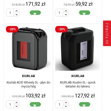
Cena
Cena
Cena
Cena
171,92 zł
59,92 zł
214,90 zł
74,90 zł
podstawowa
podstawowa


FILTRUJ
-20%
-20%
KIURLAB
KIURLAB
Kiurlab ACID Wheely 5L - płyn do
KIURLAB Kiudini 5L - quick
mycia felg
detailer do lakieru
Cena
Cena
Cena
Cena
103,92 zł
127,92 zł
129,90 zł
159,90 zł
podstawowa
podstawowa

