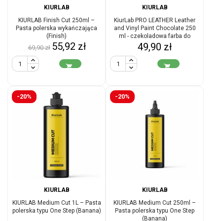
KIURLAB
KIURLAB
KIURLAB Finish Cut 250ml –
KiurLab PRO LEATHER Leather
Pasta polerska wykańczająca
and Vinyl Paint Chocolate 250
(Finish)
ml - czekoladowa farba do
Cena
Cena
55,92 zł
renowacji skóry i winylu
Cena
49,90 zł
69,90 zł
podstawowa


-20%
-20%
KIURLAB
KIURLAB
KIURLAB Medium Cut 1L – Pasta
KIURLAB Medium Cut 250ml –
polerska typu One Step (Banana)
Pasta polerska typu One Step
(Banana)