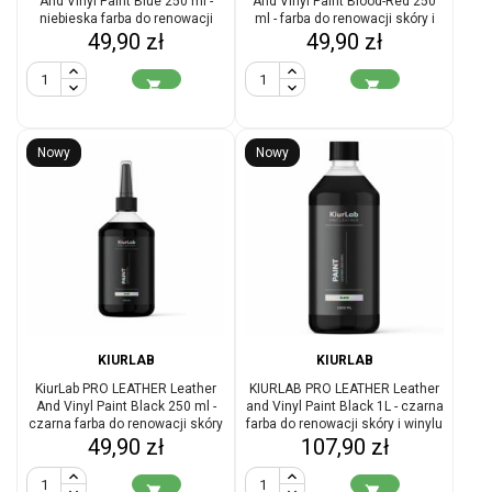
And Vinyl Paint Blue 250 ml -
And Vinyl Paint Blood-Red 250
niebieska farba do renowacji
ml - farba do renowacji skóry i
Cena
Cena
skóry i winylu
49,90 zł
49,90 zł
winylu


Nowy
Nowy
KIURLAB
KIURLAB
KiurLab PRO LEATHER Leather
KIURLAB PRO LEATHER Leather
And Vinyl Paint Black 250 ml -
and Vinyl Paint Black 1L - czarna
czarna farba do renowacji skóry
farba do renowacji skóry i winylu
Cena
Cena
49,90 zł
i winylu
107,90 zł

