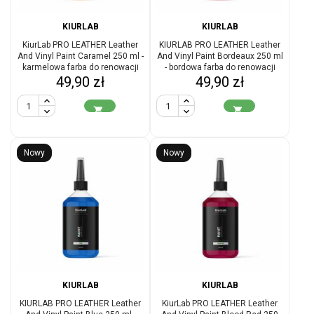
KIURLAB
KIURLAB
KiurLab PRO LEATHER Leather
KIURLAB PRO LEATHER Leather
And Vinyl Paint Caramel 250 ml -
And Vinyl Paint Bordeaux 250 ml
karmelowa farba do renowacji
- bordowa farba do renowacji
Cena
Cena
skóry i winylu
49,90 zł
skóry i winylu
49,90 zł


Nowy
Nowy
KIURLAB
KIURLAB
KIURLAB PRO LEATHER Leather
KiurLab PRO LEATHER Leather