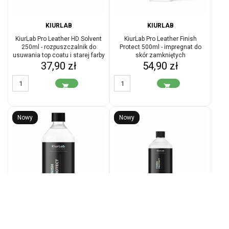
KIURLAB
KIURLAB
KiurLab Pro Leather HD Solvent
KiurLab Pro Leather Finish
250ml - rozpuszczalnik do
Protect 500ml - impregnat do
usuwania top coatu i starej farby
skór zamkniętych
Cena
Cena
37,90 zł
54,90 zł


Nowy
Nowy
KIURLAB
KIURLAB
KiurLab Pro Leather Finish
KiurLab Pro Leather Finish