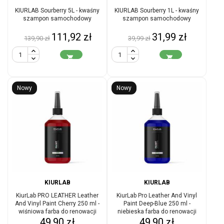
KIURLAB Sourberry 5L - kwaśny
KIURLAB Sourberry 1L - kwaśny
szampon samochodowy
szampon samochodowy
Cena
Cena
Cena
Cena
111,92 zł
31,99 zł
139,90 zł
39,99 zł
podstawowa
podstawowa


Nowy
Nowy
KIURLAB
KIURLAB
KiurLab PRO LEATHER Leather
KiurLab Pro Leather And Vinyl
And Vinyl Paint Cherry 250 ml -
Paint Deep-Blue 250 ml -
wiśniowa farba do renowacji
niebieska farba do renowacji
Cena
Cena
skóry i winylu
49,90 zł
skóry i winylu
49,90 zł