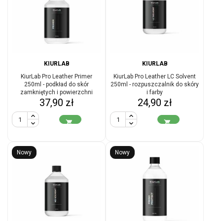
KIURLAB
KIURLAB
KiurLab Pro Leather Primer
KiurLab Pro Leather LC Solvent
250ml - podkład do skór
250ml - rozpuszczalnik do skóry
zamkniętych i powierzchni
i farby
Cena
Cena
syntetycznych
37,90 zł
24,90 zł


Nowy
Nowy