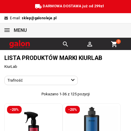
local_shipping
DARMOWA DOSTAWA już od 299zł
E-mail:
sklep@galonoleje.pl
MENU
0


shopping_cart
LISTA PRODUKTÓW MARKI KIURLAB
KiurLab

Trafność
Pokazano 1-36 z 125 pozycji
-20%
-20%