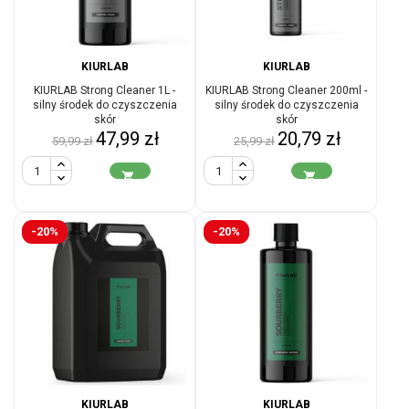
KIURLAB
KIURLAB
KIURLAB Strong Cleaner 1L -
KIURLAB Strong Cleaner 200ml -
silny środek do czyszczenia
silny środek do czyszczenia
skór
skór
Cena
Cena
Cena
Cena
47,99 zł
20,79 zł
59,99 zł
25,99 zł
podstawowa
podstawowa


-20%
-20%
KIURLAB
KIURLAB