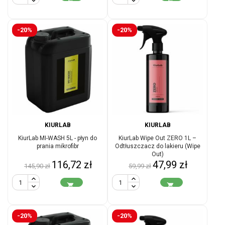
-20%
-20%
KIURLAB
KIURLAB
KiurLab MI-WASH 5L - płyn do
KiurLab Wipe Out ZERO 1L –
prania mikrofibr
Odtłuszczacz do lakieru (Wipe
Out)
Cena
Cena
Cena
Cena
116,72 zł
47,99 zł
145,90 zł
59,99 zł
podstawowa
podstawowa


-20%
-20%