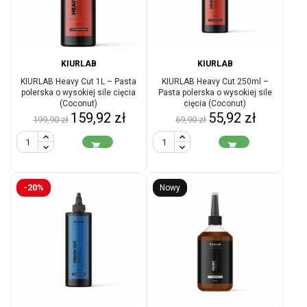
KIURLAB
KIURLAB
KIURLAB Heavy Cut 1L – Pasta
KIURLAB Heavy Cut 250ml –
polerska o wysokiej sile cięcia
Pasta polerska o wysokiej sile
(Coconut)
cięcia (Coconut)
Cena
Cena
Cena
Cena
159,92 zł
55,92 zł
199,90 zł
69,90 zł
podstawowa
podstawowa


-20%
Nowy