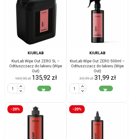
KIURLAB
KIURLAB
KiurLab Wipe Out ZERO 5L –
KiurLab Wipe Out ZERO 500ml –
Odtłuszczacz do lakieru (Wipe
Odtłuszczacz do lakieru (Wipe
Out)
Out)
Cena
Cena
Cena
Cena
135,92 zł
31,99 zł
169,90 zł
39,99 zł
podstawowa
podstawowa


-20%
-20%