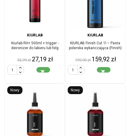
KIURLAB
KIURLAB
Kiurlab RH+ 500ml + trigger -
KIURLAB Finish Cut 1l – Pasta
deironizer do lakieru lub felg
polerska wykańczająca (Finish)
Cena
Cena
Cena
Cena
27,19 zł
159,92 zł
33,99 zł
199,90 zł
podstawowa
podstawowa


Nowy
Nowy