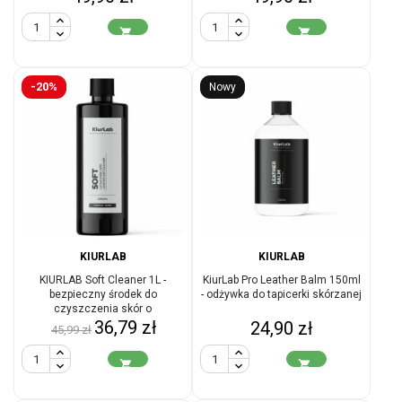


-20%
Nowy
KIURLAB
KIURLAB
KIURLAB Soft Cleaner 1L -
KiurLab Pro Leather Balm 150ml
bezpieczny środek do
- odżywka do tapicerki skórzanej
czyszczenia skór o
Cena
Cena
umiarkowanej mocy
36,79 zł
Cena
24,90 zł
45,99 zł
podstawowa

