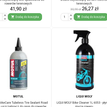
rowerów terenowych
terenowych
Cena
Cena
Cena
26,27 zł
41,90 zł
30,90 zł
podstawowa


Dodaj do koszyka
Dodaj do koszyka
MOTUL
LIQUI MOLY
ikeCare Tubeless Tire Sealant Road
LIQUI MOLY Bike Cleaner 1L 6053 - pły
- uszczelniacz do opon do rowerów
mycia roweru