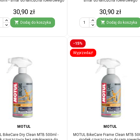
00ml - smar do łańcucha rowerowego
smar do łańcucha rowerowego
Cena
Cena
30,90 zł
30,90 zł


Dodaj do koszyka
Dodaj do koszyka
-15%
Wyprzedaż!
MOTUL
MOTUL
 BikeCare Dry Clean MTB 500ml -
MOTUL BikeCare Frame Clean MTB 500
k czyszczący bez spłukiwania do
środek czyszczący do ram roweró