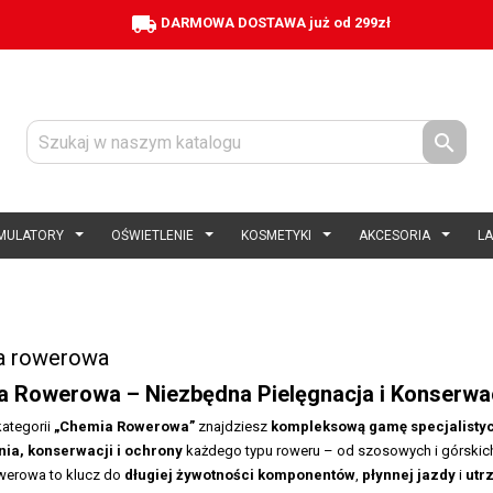
local_shipping
DARMOWA DOSTAWA już od 299zł

MULATORY
OŚWIETLENIE
KOSMETYKI
AKCESORIA
L
a rowerowa
a Rowerowa – Niezbędna Pielęgnacja i Konserw
kategorii
„Chemia Rowerowa”
znajdziesz
kompleksową gamę specjalisty
ia, konserwacji i ochrony
każdego typu roweru – od szosowych i górskich
werowa to klucz do
długiej żywotności komponentów
,
płynnej jazdy
i
utr