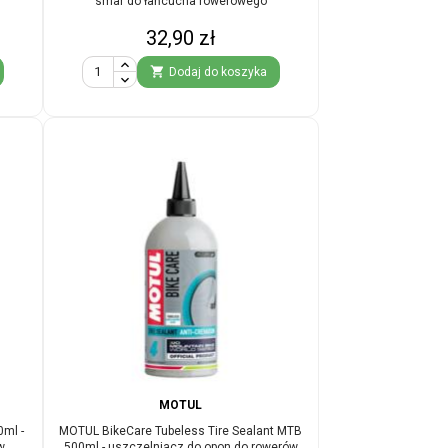
smar do łańcucha rowerowego
Cena
32,90 zł

Dodaj do koszyka
MOTUL
ml -
MOTUL BikeCare Tubeless Tire Sealant MTB
w
500ml - uszczelniacz do opon do rowerów