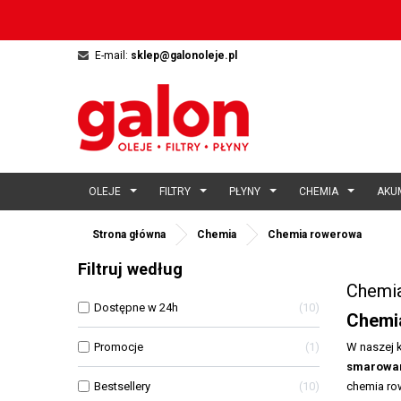
E-mail:
sklep@galonoleje.pl
OLEJE
FILTRY
PŁYNY
CHEMIA
AKU
Strona główna
Chemia
Chemia rowerowa
Filtruj według
Chemi
Dostępne w 24h
10
Chemi
Promocje
1
W naszej 
smarowan
Bestsellery
10
chemia ro