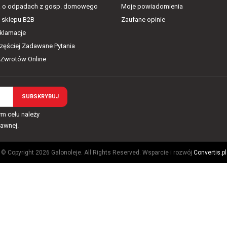
a o odpadach z gosp. domowego
Moje powiadomienia
 sklepu B2B
Zaufane opinie
eklamacje
częściej Zadawane Pytania
 Zwrotów Online
m celu należy
rawnej.
© Copyright 2026 Galonoleje. All Rights Reserved. Wsparcie i rozwój
Convertis.pl