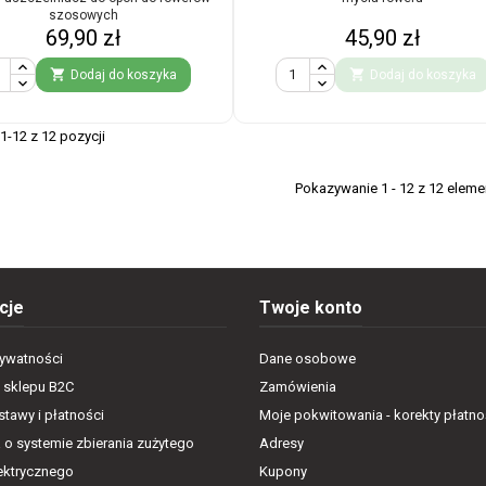
szosowych
Cena
Cena
69,90 zł
45,90 zł


Dodaj do koszyka
Dodaj do koszyka
-12 z 12 pozycji
Pokazywanie 1 - 12 z 12 elem
cje
Twoje konto
rywatności
Dane osobowe
 sklepu B2C
Zamówienia
tawy i płatności
Moje pokwitowania - korekty płatno
 o systemie zbierania zużytego
Adresy
lektrycznego
Kupony