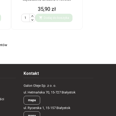
Cena
35,90 zł

Dodaj do koszyka
entów
Kontakt
Galon Oleje Sp. z o. o.
ul. Hetmańska 70, 15-727 Białystok
ści
mapa
ul. Rycerska 1, 15-157 Białystok
mapa