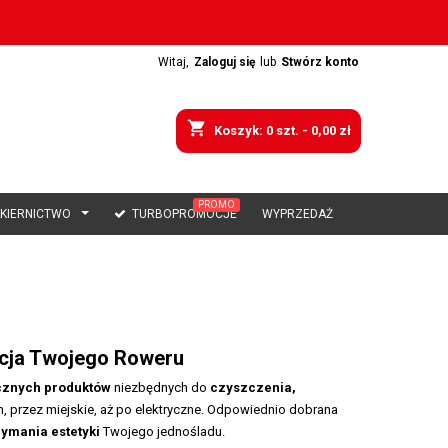
Witaj,
Zaloguj się
lub
Stwórz konto
shopping_cart
Koszyk:
0
szt. - 0,00 zł
PROMO
AKIERNICTWO
TURBOPROMOCJE
WYPRZEDAŻ
acja Twojego Roweru
cznych produktów
niezbędnych do
czyszczenia,
, przez miejskie, aż po elektryczne. Odpowiednio dobrana
zymania estetyki
Twojego jednośladu.