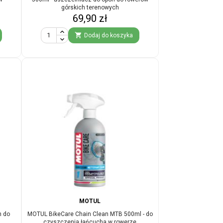
górskich terenowych
Cena
69,90 zł

Dodaj do koszyka
MOTUL
n do
MOTUL BikeCare Chain Clean MTB 500ml - do
czyszczenia łańcucha w rowerze